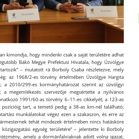
san kimondja, hogy mindenki csak a saját területére adhat
legutóbb Bákó Megye Prefektusi Hivatala, hogy Úzvölgye
artozik” – mutatott rá Borboly Csaba részletezve, mely
ség: az 1968/2-es törvény értelmében Úzvölgye Hargita
k; a 2010/299-es kormányhatározat szerint az úzvölgyi
; a megemlékezés szervezője megsértette a nyilvános
onatkozó 1991/60-as törvény 6–11-es cikkelyét; a 123-as
ozícióig tart, a temető pedig a 38-as km-nél található;
tartási munkálatokat végez ezen a szakaszon, és erre az
lgármesternek tehát mindezek értelmében nincs hatásköre
özigazgatási egység területére” – jelentette ki Borboly
intézmény, amely a dormánfalviaknak adott volna igazat,