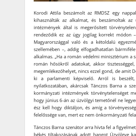
Korodi Attila beszámolt az RMDSZ egy nappal 
kihasználták az alkalmat, és beszámoltak az 
intézmények által is megerősített törvénytele
rendeződik ez az ügy jogilag korrekt módon 
Magyarországgal való és a kétoldalú egyezmé
szellemében –, addig elfogadhatatlan bármiféle
alkalmas. „Ha a román védelmi minisztérium a s
román hősökről adatokat, akkor tisztességgel,
megemlékezőhelyet, nincs ezzel gond, de amit Dor
ki a parlamenti képviselő. Arról is beszélt
nyilatkozatában, akárcsak Tánczos Barna a sz
kormányzati intézmények törvénytelenséget m
hogy június 6-án az úzvölgyi temetőnél ne legyen
ész kell hogy diktáljon, és amíg a törvényessé
felelőssége van, mert ez nem önkormányzati felada
Tánczos Barna szenátor arra hívta fel a figyelm
békés tiltakozásának adott hangot Úzvölgye ka