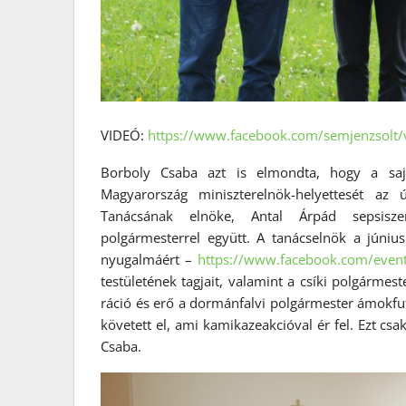
VIDEÓ:
https://www.facebook.com/semjenzsolt
Borboly Csaba azt is elmondta, hogy a sajtó
Magyarország miniszterelnök-helyettesét 
Tanácsának elnöke, Antal Árpád sepsiszen
polgármesterrel együtt. A tanácselnök a júniu
nyugalmáért –
https://www.facebook.com/eve
testületének tagjait, valamint a csíki polgármes
ráció és erő a dormánfalvi polgármester ámokfut
követett el, ami kamikazeakcióval ér fel. Ezt csa
Csaba.