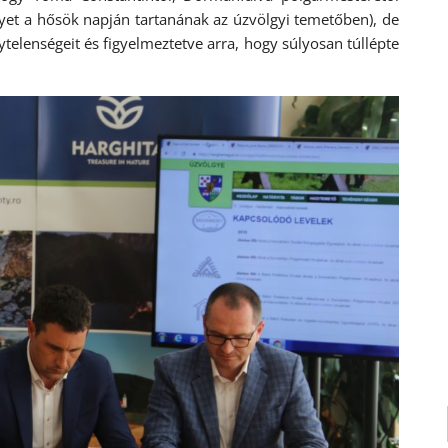
yet a hősök napján tartanának az úzvölgyi temetőben), de
ytelenségeit és figyelmeztetve arra, hogy súlyosan túllépte