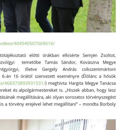
/videos/404540507069016/
tájékoztató előtti órákban elkísérte Semjén Zsoltot,
az úzvölgyi temetőbe Tamás Sándor, Kovászna Megye
tgyörgyi, illetve Gergely András csíkszentmártoni
s 6-án 16 órától szervezett eseményre (Élőlánc a hősök
nts/468373893931531/
) meghívta Hargita Megye Tanácsa
tereket és alpolgármestereket is. „Hiszek abban, hogy lesz
ásának megállítására, aki olyan sorozatos törvényszegést
kis a törvény erejével lehet megállítani” – mondta Borboly