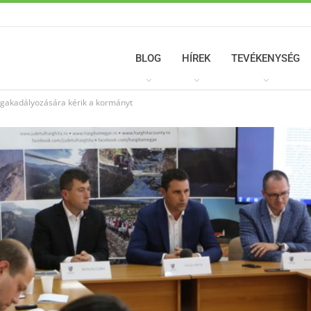
BLOG
HÍREK
TEVÉKENYSÉG
egakadályozására kérik a kormányt