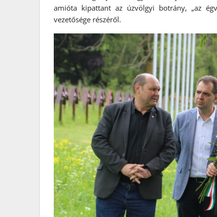
amióta kipattant az úzvölgyi botrány, „az ég
vezetősége részéről.