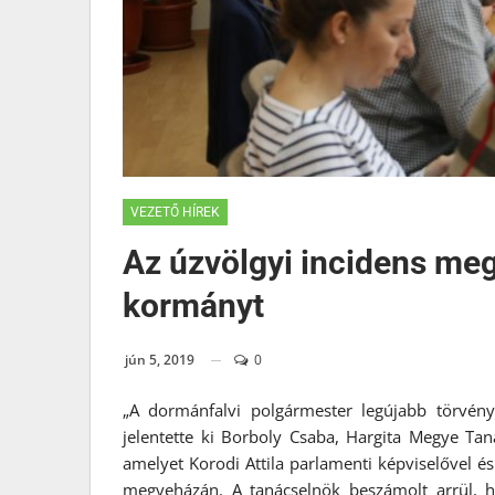
VEZETŐ HÍREK
Az úzvölgyi incidens me
kormányt
jún 5, 2019
0
„A dormánfalvi polgármester legújabb törvén
jelentette ki Borboly Csaba, Hargita Megye Taná
amelyet Korodi Attila parlamenti képviselővel és
megyeházán. A tanácselnök beszámolt arrül, 