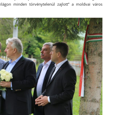
világon minden törvénytelenül zajlott” a moldvai város