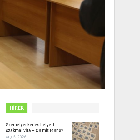
HÍREK
Személyeskedés helyett
szakmai vita – Ön mit tenne?
aug 6, 2026