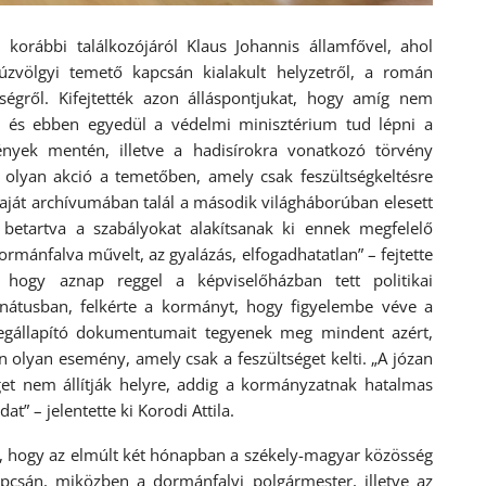
korábbi találkozójáról Klaus Johannis államfővel, ahol
úzvölgyi temető kapcsán kialakult helyzetről, a román
nségről. Kifejtették azon álláspontjukat, hogy amíg nem
– és ebben egyedül a védelmi minisztérium tud lépni a
nyek mentén, illetve a hadisírokra vonatkozó törvény
 olyan akció a temetőben, amely csak feszültségkeltésre
aját archívumában talál a második világháborúban elesett
 betartva a szabályokat alakítsanak ki ennek megfelelő
mánfalva művelt, az gyalázás, elfogadhatatlan” – fejtette
, hogy aznap reggel a képviselőházban tett politikai
enátusban, felkérte a kormányt, hogy figyelembe véve a
egállapító dokumentumait tegyenek meg mindent azért,
 olyan esemény, amely csak a feszültséget kelti. „A józan
get nem állítják helyre, addig a kormányzatnak hatalmas
t” – jelentette ki Korodi Attila.
et, hogy az elmúlt két hónapban a székely-magyar közösség
pcsán, miközben a dormánfalvi polgármester, illetve az