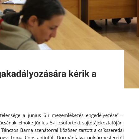
gakadályozására kérik a
ytelensége a június 6-i megemlékezés engedélyezése” –
csának elnöke június 5-i, csütörtöki sajtótájékoztatóján,
 Tánczos Barna szenátorral közösen tartott a csíkszeredai
hogy Toma Constantintól, Dormánfalva polgármesterétől