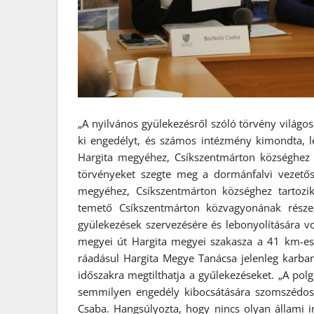
„A nyilvános gyülekezésről szóló törvény világo
ki engedélyt, és számos intézmény kimondta, 
Hargita megyéhez, Csíkszentmárton községhez t
törvényeket szegte meg a dormánfalvi vezető
megyéhez, Csíkszentmárton községhez tartozi
temető Csíkszentmárton közvagyonának része
gyülekezések szervezésére és lebonyolítására v
megyei út Hargita megyei szakasza a 41 km-es p
ráadásul Hargita Megye Tanácsa jelenleg karban
időszakra megtilthatja a gyűlekezéseket. „A po
semmilyen engedély kibocsátására szomszédos k
Csaba. Hangsúlyozta, hogy nincs olyan állami 