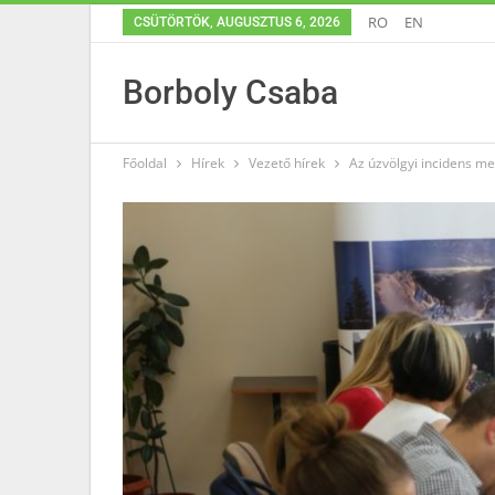
RO
EN
CSÜTÖRTÖK, AUGUSZTUS 6, 2026
Borboly Csaba
Főoldal
Hírek
Vezető hírek
Az úzvölgyi incidens m