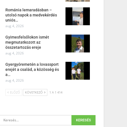
Románia lemaradásban –
utolsó napok a medvekérdés
uniós…
aug 4, 2026
Gyimesfelsőlokon ismét
megmutatkozott az
összetartozás ereje
aug 4, 2026
Gyergyóremetén a lovassport
erejét a család, a közösség és
a…
aug 4, 2026
ELŐZŐ
KÖVETKEZŐ
1 A 1 414