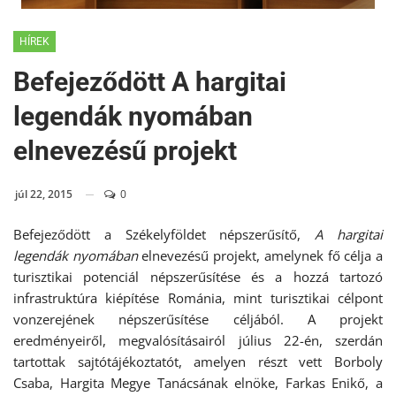
HÍREK
Befejeződött A hargitai
legendák nyomában
elnevezésű projekt
júl 22, 2015
0
Befejeződött a Székelyföldet népszerűsítő,
A hargitai
legendák nyomában
elnevezésű projekt, amelynek fő célja a
turisztikai potenciál népszerűsítése és a hozzá tartozó
infrastruktúra kiépítése Románia, mint turisztikai célpont
vonzerejének népszerűsítése céljából. A projekt
eredményeiről, megvalósításairól július 22-én, szerdán
tartottak sajtótájékoztatót, amelyen részt vett Borboly
Csaba, Hargita Megye Tanácsának elnöke, Farkas Enikő, a