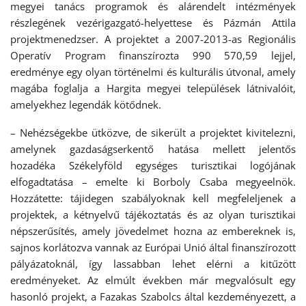
megyei tanács programok és alárendelt intézmények
részlegének vezérigazgató-helyettese és Pázmán Attila
projektmenedzser. A projektet a 2007-2013-as Regionális
Operatív Program finanszírozta 990 570,59 lejjel,
eredménye egy olyan történelmi és kulturális útvonal, amely
magába foglalja a Hargita megyei települések látnivalóit,
amelyekhez legendák kötődnek.
– Nehézségekbe ütközve, de sikerült a projektet kivitelezni,
amelynek gazdaságserkentő hatása mellett jelentős
hozadéka Székelyföld egységes turisztikai logójának
elfogadtatása – emelte ki Borboly Csaba megyeelnök.
Hozzátette: tájidegen szabályoknak kell megfeleljenek a
projektek, a kétnyelvű tájékoztatás és az olyan turisztikai
népszerűsítés, amely jövedelmet hozna az embereknek is,
sajnos korlátozva vannak az Európai Unió által finanszírozott
pályázatoknál, így lassabban lehet elérni a kitűzött
eredményeket. Az elmúlt években már megvalósult egy
hasonló projekt, a Fazakas Szabolcs által kezdeményezett, a