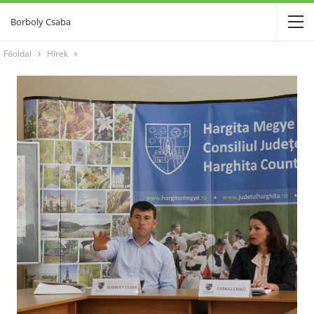
Borboly Csaba
Főoldal
Hírek