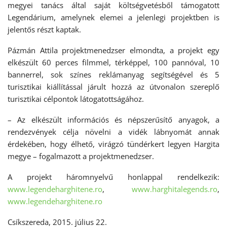
megyei tanács által saját költségvetésből támogatott
Legendárium, amelynek elemei a jelenlegi projektben is
jelentős részt kaptak.
Pázmán Attila projektmenedzser elmondta, a projekt egy
elkészült 60 perces filmmel, térképpel, 100 pannóval, 10
bannerrel, sok színes reklámanyag segítségével és 5
turisztikai kiállítással járult hozzá az útvonalon szereplő
turisztikai célpontok látogatottságához.
– Az elkészült információs és népszerűsítő anyagok, a
rendezvények célja növelni a vidék lábnyomát annak
érdekében, hogy élhető, virágzó tündérkert legyen Hargita
megye – fogalmazott a projektmenedzser.
A projekt háromnyelvű honlappal rendelkezik:
www.legendeharghitene.ro
,
www.harghitalegends.ro
,
www.legendeharghitene.ro
Csíkszereda, 2015. július 22.