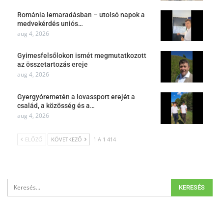
Románia lemaradásban – utolsó napok a
medvekérdés uniós…
aug 4, 2026
Gyimesfelsőlokon ismét megmutatkozott
az összetartozás ereje
aug 4, 2026
Gyergyóremetén a lovassport erejét a
család, a közösség és a…
aug 4, 2026
ELŐZŐ
KÖVETKEZŐ
1 A 1 414