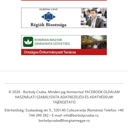
© 2026 - Borboly Csaba. Minden jog fenntartva!
FACEBOOK OLDALAM
HASZNÁLATI SZABÁLYZATA
ADATKEZELÉSI ÉS ADATVÉDELMI
TÁJÉKOZTATÓ
Elérhetőség: Szabadság tér 5., 530140 Csíkszereda (Románia) Telefon: +40
744 399 282 • E-mail:
info@borbolycsaba.ro
,
borbolycsaba@hargitamegye.ro