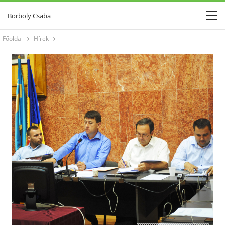
Borboly Csaba
Főoldal
Hírek