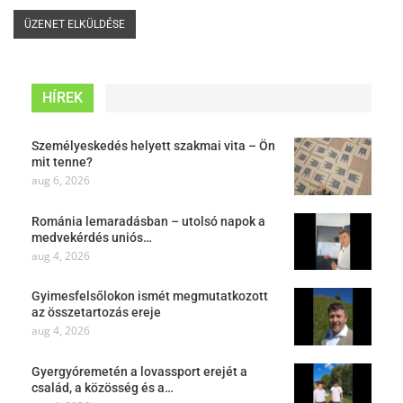
HÍREK
Személyeskedés helyett szakmai vita – Ön
mit tenne?
aug 6, 2026
Románia lemaradásban – utolsó napok a
medvekérdés uniós…
aug 4, 2026
Gyimesfelsőlokon ismét megmutatkozott
az összetartozás ereje
aug 4, 2026
Gyergyóremetén a lovassport erejét a
család, a közösség és a…