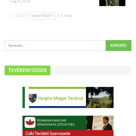
aug 4, 2026
ELŐZŐ
KÖVETKEZŐ
1 A 1 414
TEVÉKENYSÉGEK