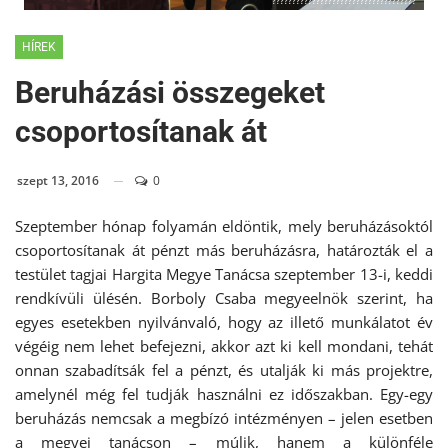
????????????????????????????????????
HÍREK
Beruházási összegeket
csoportosítanak át
szept 13, 2016
0
Szeptember hónap folyamán eldöntik, mely beruházásoktól
csoportosítanak át pénzt más beruházásra, határozták el a
testület tagjai Hargita Megye Tanácsa szeptember 13-i, keddi
rendkívüli ülésén. Borboly Csaba megyeelnök szerint, ha
egyes esetekben nyilvánvaló, hogy az illető munkálatot év
végéig nem lehet befejezni, akkor azt ki kell mondani, tehát
onnan szabadítsák fel a pénzt, és utalják ki más projektre,
amelynél még fel tudják használni ez időszakban. Egy-egy
beruházás nemcsak a megbízó intézményen – jelen esetben
a megyei tanácson – múlik, hanem a különféle