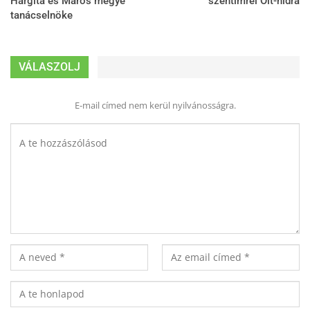
Hargita és Maros megye
szentimrei Olt-hídra
tanácselnöke
VÁLASZOLJ
E-mail címed nem kerül nyilvánosságra.