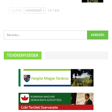
ELŐZŐ
KÖVETKEZŐ
1 A 1 414
TEVÉKENYSÉGEK