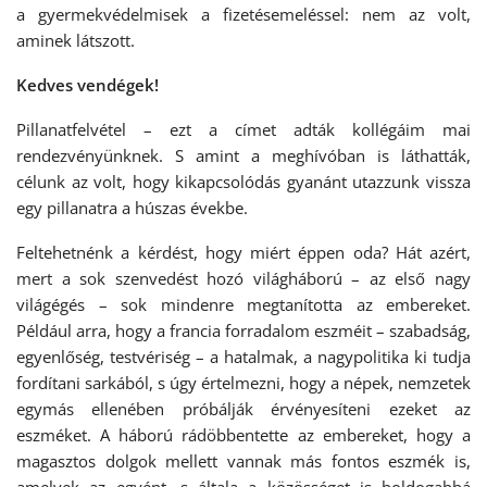
a gyermekvédelmisek a fizetésemeléssel: nem az volt,
aminek látszott.
Kedves vendégek!
Pillanatfelvétel – ezt a címet adták kollégáim mai
rendezvényünknek. S amint a meghívóban is láthatták,
célunk az volt, hogy kikapcsolódás gyanánt utazzunk vissza
egy pillanatra a húszas évekbe.
Feltehetnénk a kérdést, hogy miért éppen oda? Hát azért,
mert a sok szenvedést hozó világháború – az első nagy
világégés – sok mindenre megtanította az embereket.
Például arra, hogy a francia forradalom eszméit – szabadság,
egyenlőség, testvériség – a hatalmak, a nagypolitika ki tudja
fordítani sarkából, s úgy értelmezni, hogy a népek, nemzetek
egymás ellenében próbálják érvényesíteni ezeket az
eszméket. A háború rádöbbentette az embereket, hogy a
magasztos dolgok mellett vannak más fontos eszmék is,