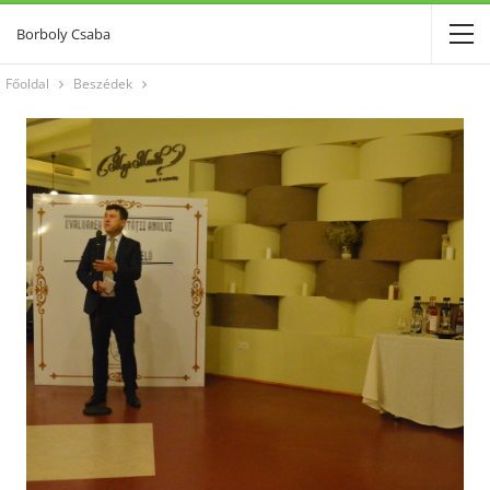
Borboly Csaba
Főoldal
Beszédek