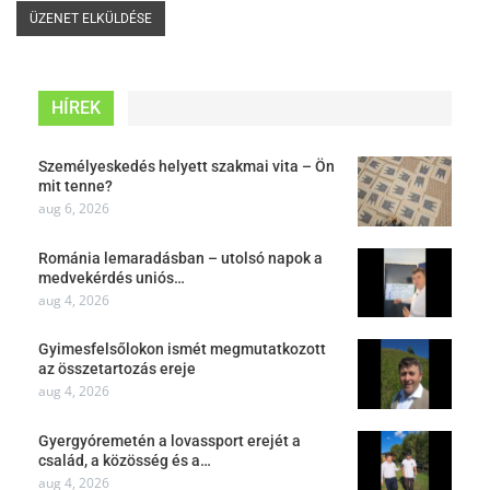
HÍREK
Személyeskedés helyett szakmai vita – Ön
mit tenne?
aug 6, 2026
Románia lemaradásban – utolsó napok a
medvekérdés uniós…
aug 4, 2026
Gyimesfelsőlokon ismét megmutatkozott
az összetartozás ereje
aug 4, 2026
Gyergyóremetén a lovassport erejét a
család, a közösség és a…
aug 4, 2026