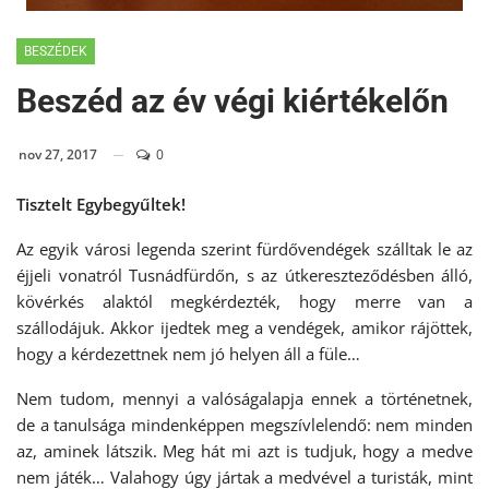
BESZÉDEK
Beszéd az év végi kiértékelőn
nov 27, 2017
0
Tisztelt Egybegyűltek!
Az egyik városi legenda szerint fürdővendégek szálltak le az
éjjeli vonatról Tusnádfürdőn, s az útkereszteződésben álló,
kövérkés alaktól megkérdezték, hogy merre van a
szállodájuk. Akkor ijedtek meg a vendégek, amikor rájöttek,
hogy a kérdezettnek nem jó helyen áll a füle…
Nem tudom, mennyi a valóságalapja ennek a történetnek,
de a tanulsága mindenképpen megszívlelendő: nem minden
az, aminek látszik. Meg hát mi azt is tudjuk, hogy a medve
nem játék… Valahogy úgy jártak a medvével a turisták, mint