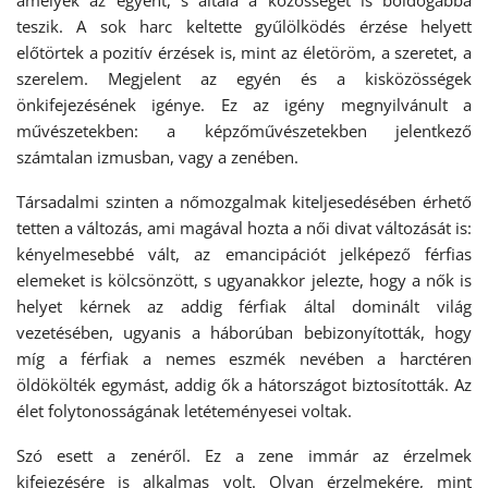
amelyek az egyént, s általa a közösséget is boldogabbá
teszik. A sok harc keltette gyűlölködés érzése helyett
előtörtek a pozitív érzések is, mint az életöröm, a szeretet, a
szerelem. Megjelent az egyén és a kisközösségek
önkifejezésének igénye. Ez az igény megnyilvánult a
művészetekben: a képzőművészetekben jelentkező
számtalan izmusban, vagy a zenében.
Társadalmi szinten a nőmozgalmak kiteljesedésében érhető
tetten a változás, ami magával hozta a női divat változását is:
kényelmesebbé vált, az emancipációt jelképező férfias
elemeket is kölcsönzött, s ugyanakkor jelezte, hogy a nők is
helyet kérnek az addig férfiak által dominált világ
vezetésében, ugyanis a háborúban bebizonyították, hogy
míg a férfiak a nemes eszmék nevében a harctéren
öldökölték egymást, addig ők a hátországot biztosították. Az
élet folytonosságának letéteményesei voltak.
Szó esett a zenéről. Ez a zene immár az érzelmek
kifejezésére is alkalmas volt. Olyan érzelmekére, mint