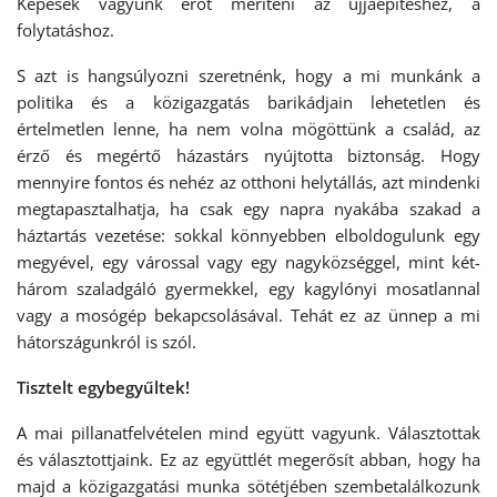
Képesek vagyunk erőt meríteni az újjáépítéshez, a
folytatáshoz.
S azt is hangsúlyozni szeretnénk, hogy a mi munkánk a
politika és a közigazgatás barikádjain lehetetlen és
értelmetlen lenne, ha nem volna mögöttünk a család, az
érző és megértő házastárs nyújtotta biztonság. Hogy
mennyire fontos és nehéz az otthoni helytállás, azt mindenki
megtapasztalhatja, ha csak egy napra nyakába szakad a
háztartás vezetése: sokkal könnyebben elboldogulunk egy
megyével, egy várossal vagy egy nagyközséggel, mint két-
három szaladgáló gyermekkel, egy kagylónyi mosatlannal
vagy a mosógép bekapcsolásával. Tehát ez az ünnep a mi
hátországunkról is szól.
Tisztelt egybegyűltek!
A mai pillanatfelvételen mind együtt vagyunk. Választottak
és választottjaink. Ez az együttlét megerősít abban, hogy ha
majd a közigazgatási munka sötétjében szembetalálkozunk