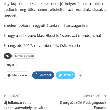
egy köpcös alakkal, akinek nem jó helyen állnak a fülei, ne
ijedjünk meg tőle, hanem eltökélten azt mondjuk: lássuk a
medvét!
Emelem poharam együttlétünkre, hátországunkra!
S hogy a szűkszavú klasszikust idézzem, azt mondom: na!
Elhangzott: 2017. november 24., Csíkszereda
Év végi kiértékelő
0
Megosztás
Facebook
Twitter
ELŐZŐ
KÖVETKEZŐ
Új lelkésze van a
Gyergyószéki Pedagógusok
székelyudvarhelyi belvárosi
Fóruma