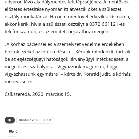
udvaron lévő akadálymentesített lépcsőjéhez. A mentősök
előzetes értesítése nyomán itt átveszik őket a szülészeti
osztály munkatársai. Ha nem mentővel érkezik a kismama,
akkor kérik, hívja a szülészeti osztályt a 0372 661121-es
telefonszámon, és az említett bejárathoz menjen.
„A kórház páciensei és a személyzet védelme érdekében
hoztuk ezeket az intézkedéseket. Kérünk mindenkit, tartsák
be az egészségügyi hatóságok járványügyi intézkedéseit, a
megelőzési szabályokat. Vigyázzunk magunkra, hogy
vigyázhassunk egymásra” – kérte dr. Konrád Judit, a kórház
menedzsere.
Csíkszereda, 2020. március 15.
KORONAVÍRUS - HÍREK
0