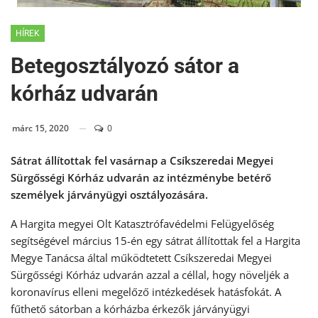
HÍREK
Betegosztályozó sátor a
kórház udvarán
márc 15, 2020
0
Sátrat állítottak fel vasárnap a Csíkszeredai Megyei
Sürgősségi Kórház udvarán az intézménybe betérő
személyek járványügyi osztályozására.
A Hargita megyei Olt Katasztrófavédelmi Felügyelőség
segítségével március 15-én egy sátrat állítottak fel a Hargita
Megye Tanácsa által működtetett Csíkszeredai Megyei
Sürgősségi Kórház udvarán azzal a céllal, hogy növeljék a
koronavírus elleni megelőző intézkedések hatásfokát. A
fűthető sátorban a kórházba érkezők járványügyi