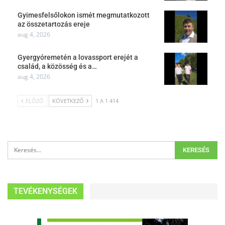
Gyimesfelsőlokon ismét megmutatkozott
az összetartozás ereje
aug 4, 2026
Gyergyóremetén a lovassport erejét a
család, a közösség és a…
aug 4, 2026
ELŐZŐ
KÖVETKEZŐ
1 A 1 414
TEVÉKENYSÉGEK