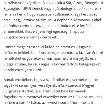
osztályozását végzik el. Azokat, akik a Sürgősségi Betegellátó
Egységhez (UPU) jönnek vagy a járóbetegrendelőket keresik
fel, arra kérik, hogy a sátorban töltsenek ki egy kérdőívet
arról, hogy jártak-e az elmúlt 14 napban a koronavírus által
különösen érintett országokban, érintkeztek-e fertőzött
emberekkel, illetve a jelenlegi egészségi állapotra
vonatkozóan is vannak kérdések.
Szintén megelőzési céllal külön bejáratot és vizsgálati
felületet jelöltek ki a lázas betegek számára, a lázasan érkező
felnőtteket és gyerekeket más-más helyre irányítják, és a
vizsgálat után, ha szükséges, a kórház fertőző betegségeket
kezelő osztályára viszik.
Annak érdekében, hogy a szülő nőket és gyermekeiket ne
tegyék ki semmilyen veszélynek, a Csíkszeredai Megyei
Sürgősségi Kórház új eljárást vezet be a kismamák
fogadására: a mentővel érkezőket nem az UPU-hoz szállítják,
hanem a kórház hátsó, az orvosi laboratórium melletti