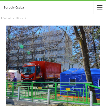
Borboly Csaba
Főoldal
Hírek