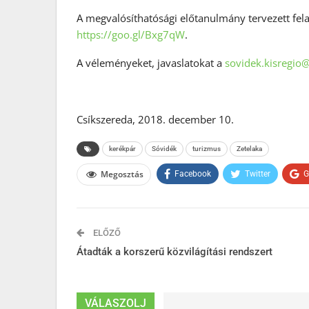
A megvalósíthatósági előtanulmány tervezett fela
https://goo.gl/Bxg7qW
.
A véleményeket, javaslatokat a
sovidek.kisregio
Csíkszereda, 2018. december 10.
kerékpár
Sóvidék
turizmus
Zetelaka
Megosztás
Facebook
Twitter
G
ELŐZŐ
Átadták a korszerű közvilágítási rendszert
VÁLASZOLJ