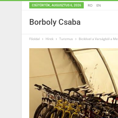
RO
EN
CSÜTÖRTÖK, AUGUSZTUS 6, 2026
Borboly Csaba
Főoldal
Hírek
Turizmus
Biciklivel a Varságból a M