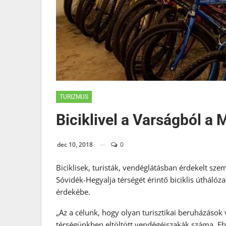
TURIZMUS
Biciklivel a Varságból a
dec 10, 2018
0
Biciklisek, turisták, vendéglátásban érdekelt sze
Sóvidék-Hegyalja térségét érintő biciklis útháló
érdekébe.
„Az a célunk, hogy olyan turisztikai beruházáso
térségünkben eltöltött vendégéjszakák száma. Eh