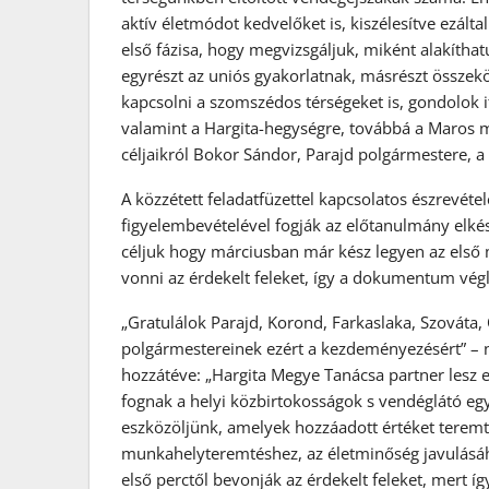
aktív életmódot kedvelőket is, kiszélesítve ezált
első fázisa, hogy megvizsgáljuk, miként alakíthatu
egyrészt az uniós gyakorlatnak, másrészt összeköt
kapcsolni a szomszédos térségeket is, gondolok i
valamint a Hargita-hegységre, továbbá a Maros m
céljaikról Bokor Sándor, Parajd polgármestere, a 
A közzétett feladatfüzettel kapcsolatos észrevéte
figyelembevételével fogják az előtanulmány elkés
céljuk hogy márciusban már kész legyen az első
vonni az érdekelt feleket, így a dokumentum végl
„Gratulálok Parajd, Korond, Farkaslaka, Szováta,
polgármestereinek ezért a kezdeményezésért” – n
hozzátéve: „Hargita Megye Tanácsa partner lesz
fognak a helyi közbirtokosságok s vendéglátó eg
eszközöljünk, amelyek hozzáadott értéket terem
munkahelyteremtéshez, az életminőség javulásá
első perctől bevonják az érdekelt feleket, mert í