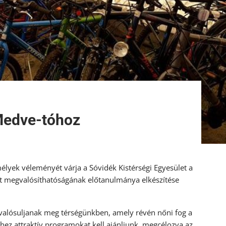
 Medve-tóhoz
mélyek véleményét várja a Sóvidék Kistérségi Egyesület a
zat megvalósíthatóságának előtanulmánya elkészítése
k valósuljanak meg térségünkben, amely révén nőni fog a
hez attraktív programokat kell ajánljunk, megcélozva az