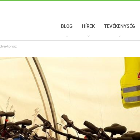
BLOG
HÍREK
TEVÉKENYSÉG
edve-tóhoz