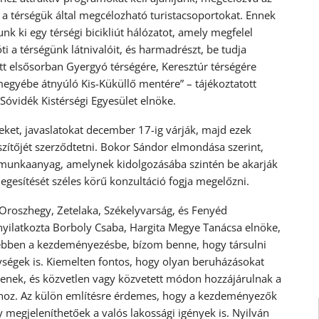
al a térségük által megcélozható turistacsoportokat. Ennek
nk ki egy térségi bicikliút hálózatot, amely megfelel
i a térségünk látnivalóit, és harmadrészt, be tudja
tt elsősorban Gyergyó térségére, Keresztúr térségére
egyébe átnyúló Kis-Küküllő mentére” – tájékoztatott
Sóvidék Kistérségi Egyesület elnöke.
leket, javaslatokat december 17-ig várják, majd ezek
zítőjét szerződtetni. Bokor Sándor elmondása szerint,
 munkaanyag, amelynek kidolgozásába szintén be akarják
egesítését széles körű konzultáció fogja megelőzni.
 Oroszhegy, Zetelaka, Székelyvarság, és Fenyéd
yilatkozta Borboly Csaba, Hargita Megye Tanácsa elnöke,
 ebben a kezdeményezésbe, bízom benne, hogy társulni
ységek is. Kiemelten fontos, hogy olyan beruházásokat
tenek, és közvetlen vagy közvetett módon hozzájárulnak a
hoz. Az külön említésre érdemes, hogy a kezdeményezők
gy megjeleníthetőek a valós lakossági igények is. Nyilván