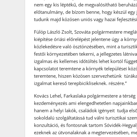
nem egy kis léptékű, de megvalósítható beruházá
előtanulmány, de bízom benne, hogy készül egy 
tudunk majd közösen uniós vagy hazai fejlesztési
Fülöp László Zsolt, Szováta polgármestere meglá
kiépítése óriási előrelépést jelentene úgy a kör
közlekedésre való ösztönzésében, mint a turisztik
festői környezetében tekerni, a jellegzetes látn
izgalmas és kellemes időtöltés lehet kortól függe
kapcsolatot teremtene a környék települései közö
teremtene, hiszen közösen szervezhetünk túrákat
izgalmat kereső terepbicikliseknek. részére.”
Kovács Lehel, Farkaslaka polgármestere a térség l
kezdeményezés ami elengedhetetlen napjainkban 
hanem a helyi lakók, családok igényeit tudja els
sokoldalú szolgáltatássá tud válni turisztikai sz
konzultáció, és fontosnak tartom Sóvidék-Hegyalj
ezeknek az útvonalaknak a megtervezésében, mego