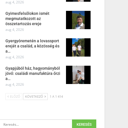
aug 4, 2026
Gyimesfelsőlokon ismét
megmutatkozott az
összetartozás ereje
aug 4, 2026
Gyergyóremetén a lovassport
erejét a család, a közösség és
a…
aug 4, 2026
Gyapjúból ház, hagyományból
jövő: családi manufaktúra őrzi
a…
aug 4, 2026
ELŐZŐ
KÖVETKEZŐ
1 A 1 414