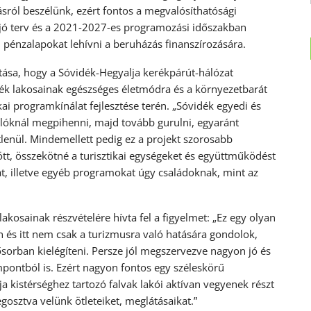
sról beszélünk, ezért fontos a megvalósíthatósági
jó terv és a 2021-2027-es programozási időszakban
 pénzalapokat lehívni a beruházás finanszírozására.
tása, hogy a Sóvidék-Hegyalja kerékpárút-hálózat
nyék lakosainak egészséges életmódra és a környezetbarát
ai programkínálat fejlesztése terén. „Sóvidék egyedi és
ivalóknál megpihenni, majd tovább gurulni, egyaránt
tlenül. Mindemellett pedig ez a projekt szorosabb
tt, összekötné a turisztikai egységeket és együttműködést
, illetve egyéb programokat úgy családoknak, mint az
akosainak részvételére hívta fel a figyelmet: „Ez egy olyan
és itt nem csak a turizmusra való hatására gondolok,
ősorban kielégíteni. Persze jól megszervezve nagyon jó és
empontból is. Ezért nagyon fontos egy széleskörű
a kistérséghez tartozó falvak lakói aktívan vegyenek részt
sztva velünk ötleteiket, meglátásaikat.”