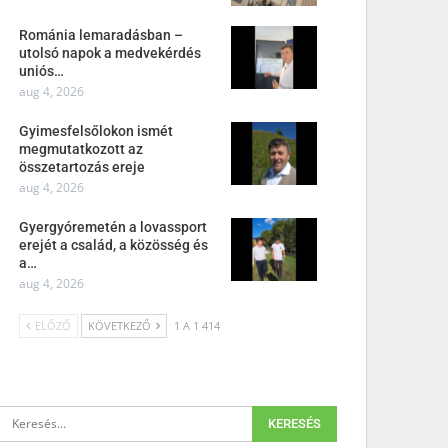
Románia lemaradásban –
utolsó napok a medvekérdés
uniós…
aug 4, 2026
Gyimesfelsőlokon ismét
megmutatkozott az
összetartozás ereje
aug 4, 2026
Gyergyóremetén a lovassport
erejét a család, a közösség és
a…
aug 4, 2026
ELŐZŐ
KÖVETKEZŐ
1 A 1 414