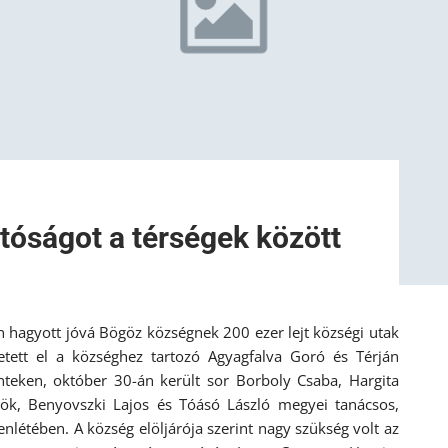
hatóságot a térségek között
 hagyott jóvá Bögöz községnek 200 ezer lejt községi utak
etett el a községhez tartozó Agyagfalva Goró és Térján
nteken, október 30-án került sor Borboly Csaba, Hargita
ök, Benyovszki Lajos és Tóásó László megyei tanácsos,
létében. A község elöljárója szerint nagy szükség volt az