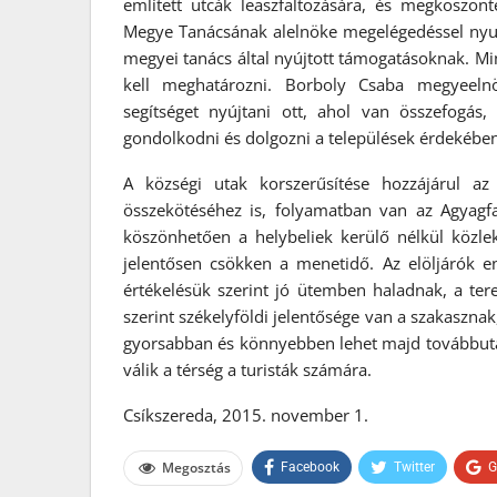
említett utcák leaszfaltozására, és megköszön
Megye Tanácsának alelnöke megelégedéssel nyu
megyei tanács által nyújtott támogatásoknak. Min
kell meghatározni. Borboly Csaba megyeeln
segítséget nyújtani ott, ahol van összefogás
gondolkodni és dolgozni a települések érdekében
A községi utak korszerűsítése hozzájárul a
összekötéséhez is, folyamatban van az Agyagfa
köszönhetően a helybeliek kerülő nélkül közlek
jelentősen csökken a menetidő. Az elöljárók e
értékelésük szerint jó ütemben haladnak, a ter
szerint székelyföldi jelentősége van a szakaszn
gyorsabban és könnyebben lehet majd továbbuta
válik a térség a turisták számára.
Csíkszereda, 2015. november 1.
Megosztás
Facebook
Twitter
G