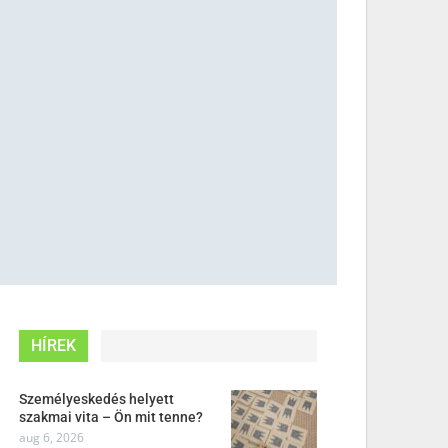
HÍREK
Személyeskedés helyett
szakmai vita – Ön mit tenne?
aug 6, 2026