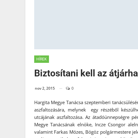
HÍREK
Biztosítani kell az átjár
nov 2, 2015
0
Hargita Megye Tanácsa szeptemberi tanácsülésén
aszfaltozására, melynek egy részéből készülh
utcájának aszfaltozása. Az átadóünnepségre pé
Megye Tanácsának elnöke, Incze Csongor aleln
valamint Farkas Mózes, Bögöz polgármestere jelen