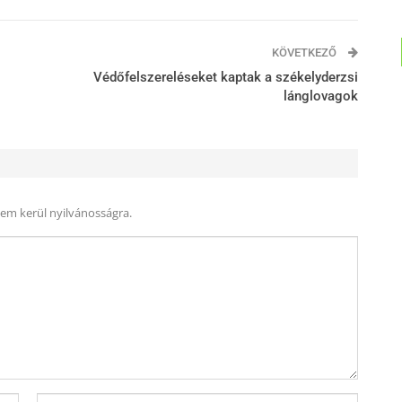
KÖVETKEZŐ
Védőfelszereléseket kaptak a székelyderzsi
lánglovagok
nem kerül nyilvánosságra.