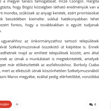
te a megyei tanács támogatását. Incze Csongor, Hargita
gtázta, hogy Bögöz községben látható eredményük van a
t mondta, szűkösek az anyagi keretek, ezért prioritásokat
ök beszédében kiemelte: sokkal hatékonyabban lehet
, ezért fontos, hogy a továbbiakban is együtt tudjanak
.
z ugyanahhoz az önkormányzathoz tartozó települések
lvát Székelymuzsnával összekötő út kiépítése is. Ennek
edhetnek majd az említett települések között, ami által
nnek az útnak a munkálatait is megtekintették, amelyek
epet már előkészítették az aszfaltozáshoz. Borboly Csaba
ak, mert az elkészült útnak köszönhetően Székelymuzsnából
zni Maros megyébe, ezáltal pedig elérhetőbbé, vonzóbbá
oogle+
0