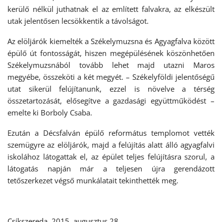
kerülő nélkül juthatnak el az említett falvakra, az elkészült
utak jelentősen lecsökkentik a távolságot.
Az elöljárók kiemelték a Székelymuzsna és Agyagfalva között
épülő út fontosságát, hiszen megépülésének köszönhetően
Székelymuzsnából tovább lehet majd utazni Maros
megyébe, összeköti a két megyét. – Székelyföldi jelentőségű
utat sikerül felújítanunk, ezzel is növelve a térség
összetartozását, elősegítve a gazdasági együttműködést –
emelte ki Borboly Csaba.
Ezután a Décsfalván épülő református templomot vették
szemügyre az elöljárók, majd a felújítás alatt álló agyagfalvi
iskolához látogattak el, az épület teljes felújításra szorul, a
látogatás napján már a teljesen újra gerendázott
tetőszerkezet végső munkálatait tekinthették meg.
Csíkszereda, 2015. augusztus 28.