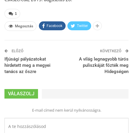
1
Megosztás
Facebook
Twitter
ELŐZŐ
KÖVETKEZŐ
Ifjúsági pályázatokat
A világ legnagyobb túrós
hirdetett meg a megyei
puliszkáját főzték meg
tanács az őszre
Hidegségen
VÁLASZOLJ
E-mail címed nem kerül nyilvánosságra.