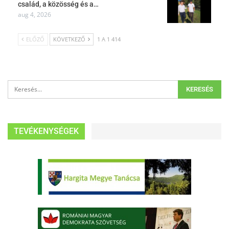
család, a közösség és a…
aug 4, 2026
ELŐZŐ
KÖVETKEZŐ
1 A 1 414
TEVÉKENYSÉGEK