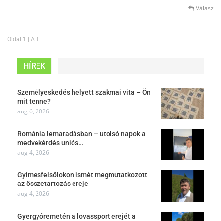
Válasz
Oldal 1 | A 1
HÍREK
Személyeskedés helyett szakmai vita – Ön
mit tenne?
aug 6, 2026
Románia lemaradásban – utolsó napok a
medvekérdés uniós…
aug 4, 2026
Gyimesfelsőlokon ismét megmutatkozott
az összetartozás ereje
aug 4, 2026
Gyergyóremetén a lovassport erejét a