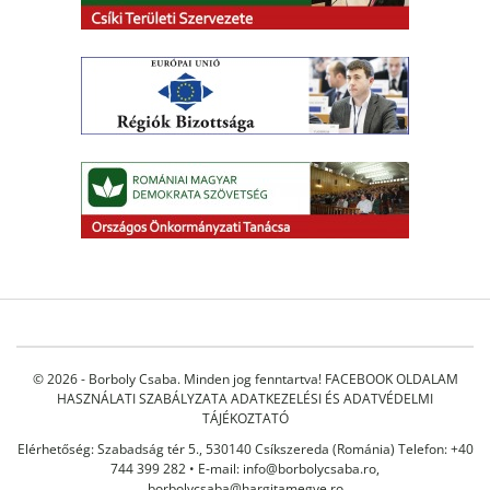
© 2026 - Borboly Csaba. Minden jog fenntartva!
FACEBOOK OLDALAM
HASZNÁLATI SZABÁLYZATA
ADATKEZELÉSI ÉS ADATVÉDELMI
TÁJÉKOZTATÓ
Elérhetőség: Szabadság tér 5., 530140 Csíkszereda (Románia) Telefon: +40
744 399 282 • E-mail:
info@borbolycsaba.ro
,
borbolycsaba@hargitamegye.ro