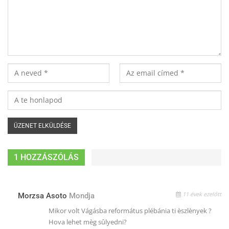
1 HOZZÁSZÓLÁS
11 évek ezelőtt
Morzsa Asoto
Mondja
Mikor volt Vágásba református plébánia ti èszlènyek ?
Hova lehet mèg sûlyedni?