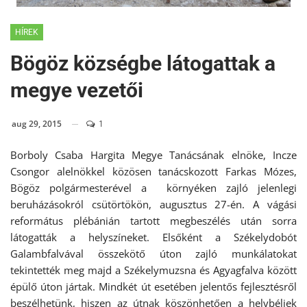
HÍREK
Bögöz községbe látogattak a
megye vezetői
aug 29, 2015
1
Borboly Csaba Hargita Megye Tanácsának elnöke, Incze
Csongor alelnökkel közösen tanácskozott Farkas Mózes,
Bögöz polgármesterével a környéken zajló jelenlegi
beruházásokról csütörtökön, augusztus 27-én. A vágási
református plébánián tartott megbeszélés után sorra
látogatták a helyszíneket. Elsőként a Székelydobót
Galambfalvával összekötő úton zajló munkálatokat
tekintették meg majd a Székelymuzsna és Agyagfalva között
épülő úton jártak. Mindkét út esetében jelentős fejlesztésről
beszélhetünk, hiszen az útnak köszönhetően a helybéliek