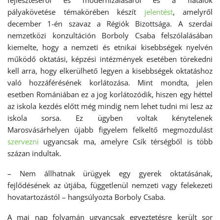
fejlesztéséről és modernizálásáról és a fiatalok
pályakövetése témakörében készít
jelentést
, amelyről
december 1-én szavaz a Régiók Bizottsága. A szerdai
nemzetközi konzultáción Borboly Csaba felszólalásában
kiemelte, hogy a nemzeti és etnikai kisebbségek nyelvén
működő oktatási, képzési intézmények esetében törekedni
kell arra, hogy elkerülhető legyen a kisebbségek oktatáshoz
való hozzáférésének korlátozása. Mint mondta, jelen
esetben Romániában ez a jog korlátozódik, hiszen egy héttel
az iskola kezdés előtt még mindig nem lehet tudni mi lesz az
iskola sorsa. Ez ügyben voltak kénytelenek
Marosvásárhelyen újabb figyelem felkeltő megmozdulást
szervezni
ugyancsak ma, amelyre Csík térségből is több
százan indultak.
– Nem állhatnak ürügyek egy gyerek oktatásának,
fejlődésének az útjába, függetlenül nemzeti vagy felekezeti
hovatartozástól – hangsúlyozta Borboly Csaba.
A mai nap folyamán ugyancsak egyeztetésre került sor