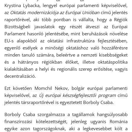
Krystina Lybacka, lengyel európai parlamenti képviselővel,
az
Oktatás modernizációja az Európai Unióban
című jelentés
raportőrével, aki több pontban is vállalta, hogy a Régiók
Bizottságbeli javaslatok egy részét átveszi az Európai
Parlament hasonló jelentésébe, mint beruházások növelése
EU-s alapokból az oktatási infrastruktúra fejlesztésében,
egyenlő esélyek a minőségi oktatáshoz való hozzáférésre
minden tanuló számára, beleértve a nemzeti kisebbségeket
és a hátrányos régiókban élőket, illetve oktatáspolitika
kialakításában a helyi és regionális szerep erősítése, vagyis
decentralizáció.
Ezt követően Momchil Nekov, bolgár európai parlamenti
képviselővel, az
Új európai készségfejlesztői
program
című
jelentés társraportőrével is egyeztetett Borboly Csaba.
Borboly Csaba szorgalmazza a tagállamok hangsúlyosabb
finanszírozási kötelezettségét, jelenleg ugyanis Románia
egyike azon tagországoknak, aki a legkevesebbet költ a