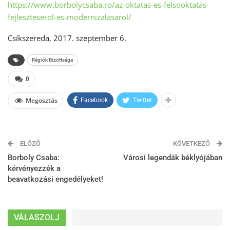
https://www.borbolycsaba.ro/az-oktatas-es-felsooktatas-
fejleszteserol-es-modernizalasarol/
Csíkszereda, 2017. szeptember 6.
Régiók Bizottsága
0
Megosztás
Facebook
Twitter
ELŐZŐ
KÖVETKEZŐ
Borboly Csaba:
Városi legendák béklyójában
kérvényezzék a
beavatkozási engedélyeket!
VÁLASZOLJ