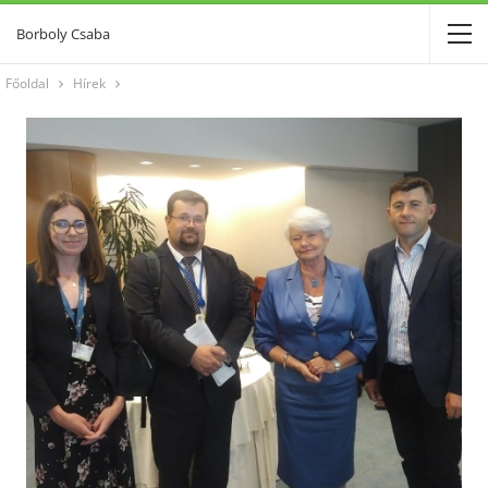
Borboly Csaba
Főoldal
Hírek