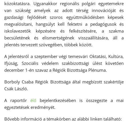
közoktatásra. Ugyanakkor regionális polgári egyetemekre
van szükség amelyek az adott térség innovációját és
gazdasági fejlődését szoros együttműködésben képesek
megvalósítani, hangsúlyt kell fektetni a pedagógusok és
iskolavezetők képzésére és felkészítésére, a szakma
becsületének és elismertségének visszaállítására, áll a
jelentés tervezett szövegében, többek között.
A jelentésről a szeptember végi temesvári Oktatási, Kultúra,
Ifjúság, Szociális védelem szakbizottsági ülést követően
december 1-én szavaz a Régiók Bizottsága Plénuma.
Borboly Csaba Régiók Bizottsága által megbízott szakértője
Csák László.
A raportőr
élő
bejelentkezésében is összegezte a mai
egyeztetések eredményét.
Bővebb információ a témakörben az alábbi linken található: