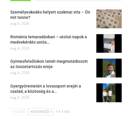
Személyeskedés helyett szakmai vita – Ön
mit tenne?
aug 6, 2026
Románia lemaradásban – utolsó napok a
medvekérdés uniós…
aug 4, 2026
Gyimesfelsőlokon ismét megmutatkozott
az összetartozás ereje
aug 4, 2026
Gyergyóremetén a lovassport erejét a
család, a közösség és a…
aug 4, 2026
ELŐZŐ
KÖVETKEZŐ
1 A 1 414