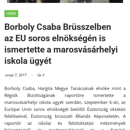
HÍREK
Borboly Csaba Brüsszelben
az EU soros elnökségén is
ismertette a marosvásárhelyi
iskola ügyét
szept 7, 2017
0
Borboly Csaba, Hargita Megye Tanácsának elnöke mint a
Régiók Bizottságának raportőre ismertette a
marosvásárhelyi iskola ügyét szerdán, szeptember 6-án, az
Európai Unió soros elnökségét betöltő Észtország oktatási
felelőseivel, Észtország brüsszeli Állandó Képviseletén. A
raportőr az iskolai és felsőoktatási intézmények