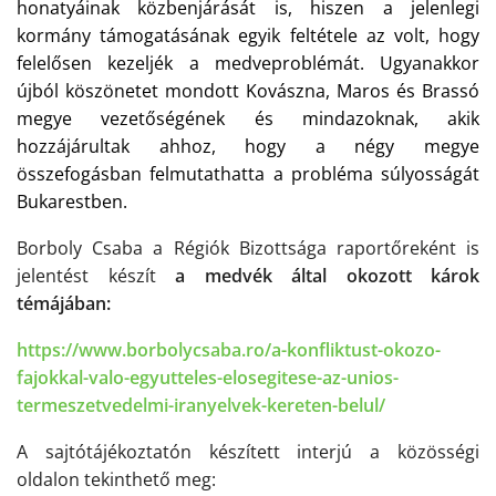
honatyáinak közbenjárását is, hiszen a jelenlegi
kormány támogatásának egyik feltétele az volt, hogy
felelősen kezeljék a medveproblémát. Ugyanakkor
újból köszönetet mondott Kovászna, Maros és Brassó
megye vezetőségének és mindazoknak, akik
hozzájárultak a
hhoz, hogy a n
égy megye
összefogásban felmutathatta a probléma súlyosságát
Bukarestben.
Borboly Csaba a Régiók Bizottsága raportőreként is
jelentést készít
a medvék által okozott károk
témájában:
https://www.borbolycsaba.ro/a-
konfliktust-okozo-
fajokkal-
valo-egyutteles-elosegitese-
az-unios-
termeszetvedelmi-
iranyelvek-kereten-belul/
A
sajtótájékoztatón készített interjú a közösségi
oldalon tekinthető meg: