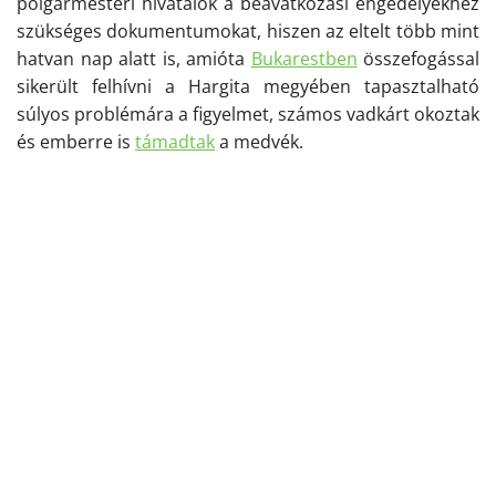
polgármesteri hivatalok a beavatkozási engedélyekhez
szükséges dokumentumokat, hiszen az eltelt több mint
hatvan nap alatt is,
amióta
Bukarestben
összefogással
sikerült felhívni a Hargita megyében tapasztalható
súlyos problémára a figyelmet, számos vadkárt okoztak
és emberre is
támadtak
a medvék.