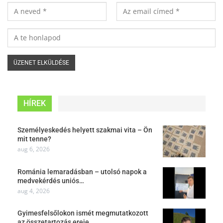
HÍREK
Személyeskedés helyett szakmai vita – Ön
mit tenne?
aug 6, 2026
Románia lemaradásban – utolsó napok a
medvekérdés uniós…
aug 4, 2026
Gyimesfelsőlokon ismét megmutatkozott
az összetartozás ereje