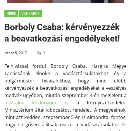
HÍREK
VADKÁROK
Borboly Csaba: kérvényezzék
a beavatkozási engedélyeket!
szept 5, 2017
0
Felhívással fordul Borboly Csaba, Hargita Megye
Tanácsának elnöke a vadásztársulatokhoz és a
polgármesteri hivatalokhoz, hogy minél előbb
kérvényezzék a beavatkozási engedélyeket a veszélyes
medvék ügyében, miután szeptember 4-én megjelent a
hivatalos közlönyben
is a Környezetvédelmi
Minisztérium által kibocsátott rendelet. A megyeelnök,
mint azt kedden, szeptember 5-én is elmondta, fontos,
hogy sürgősen állítsák össze a vadásztársulatok és