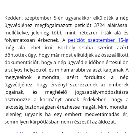
Kedden, szeptember 5-
én ugyanakkor elküldték
a nép
ügyvédjéhez megfogalmazott petíciót 3724 aláírással
mellékelve, jelenleg több mint hétezren írták alá és
folyamatosan érkeznek.
A
petíciót szeptember 15-ig
még alá lehet írni. Borboly Csaba szerint azért
döntöttek úgy, hogy már most elküldjék az összeállított
dokumentációt, ho
gy a nép ügyvédje időben értesüljön
a súlyos helyzetről, és mihamarabbi választ kapjanak. A
megyeelnök elmondta, azért fordultak a nép
ügyvédjéhez, hogy érvényt szerezzenek az emberek
jogainak, és megfelelő jogszabály-módosításra
ösztönözze a kormányt annak érdekében, hogy a
lakosság biztonságban érezhesse magát. Mint mondta,
jelenleg ugyanis ha egy embert medvetámadás ér,
semmilyen kárpótlásban nem részesül az áldozat.