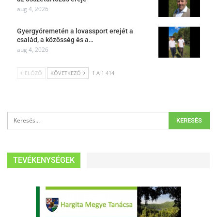
aug 4, 2026
Gyergyóremetén a lovassport erejét a
család, a közösség és a…
aug 4, 2026
ELŐZŐ
KÖVETKEZŐ
1 A 1 414
TEVÉKENYSÉGEK