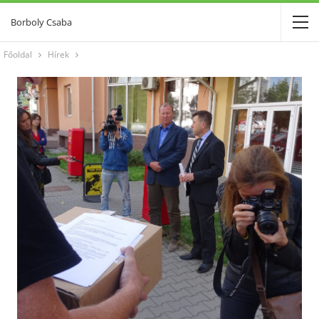
Borboly Csaba
Főoldal
Hírek