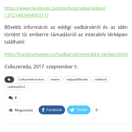
https://www.facebook.com/
borbolycsaba/videos/
1372148349499211/
Bővebb információ az eddigi vadkárokról és az idén
történt tíz emberre támadásról az interaktív térképen
található:
http://hargitamegye.ro/
vadkarok/interaktiv-terkep.
html
Csíkszereda, 2017. szeptember
.
5
Csíkszentdomokos
medve
vadgazdálkodás
vadkárok
vadkárpetíció
0
Megosztás
Facebook
Twitter