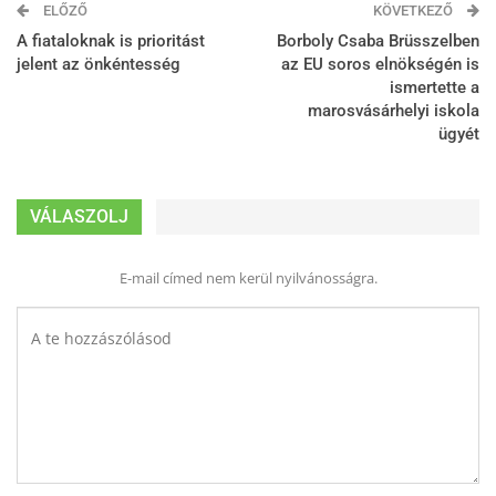
ELŐZŐ
KÖVETKEZŐ
A fiataloknak is prioritást
Borboly Csaba Brüsszelben
jelent az önkéntesség
az EU soros elnökségén is
ismertette a
marosvásárhelyi iskola
ügyét
VÁLASZOLJ
E-mail címed nem kerül nyilvánosságra.