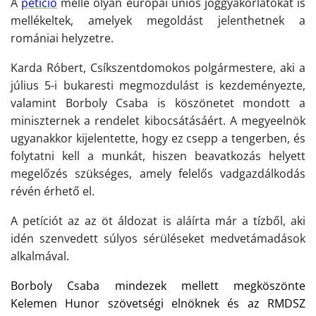
A
petíció
mellé olyan európai uniós joggyakorlatokat is
mellékeltek, amelyek megoldást jelenthetnek a
romániai helyzetre.
Karda Róbert, Csíkszentdomokos polgármestere, aki a
július 5-i bukaresti megmozdulást is kezdeményezte,
valamint Borboly Csaba is köszönetet mondott a
miniszternek a rendelet kibocsátásáért. A megyeelnök
ugyanakkor kijelentette, hogy ez csepp a tengerben, és
folytatni kell a munkát, hiszen beavatkozás helyett
megelőzés szükséges, amely felelős vadgazdálkodás
révén érhető el.
A petíciót az az öt áldozat is aláírta már a tízből, aki
idén szenvedett súlyos sérüléseket medvetámadások
alkalmával.
Borboly Csaba mindezek mellett megköszönte
Kelemen Hunor szövetségi elnöknek és az RMDSZ