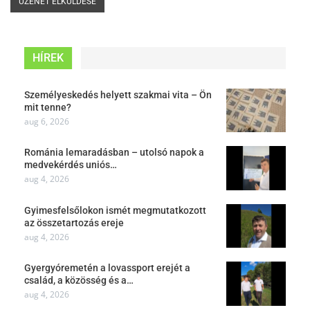
HÍREK
Személyeskedés helyett szakmai vita – Ön
mit tenne?
aug 6, 2026
Románia lemaradásban – utolsó napok a
medvekérdés uniós…
aug 4, 2026
Gyimesfelsőlokon ismét megmutatkozott
az összetartozás ereje
aug 4, 2026
Gyergyóremetén a lovassport erejét a
család, a közösség és a…
aug 4, 2026