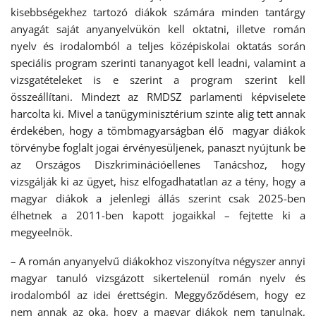
kisebbségekhez tartozó diákok számára minden tantárgy
anyagát saját anyanyelvükön kell oktatni, illetve román
nyelv és irodalomból a teljes középiskolai oktatás során
speciális program szerinti tananyagot kell leadni, valamint a
vizsgatételeket is e szerint a program szerint kell
összeállítani. Mindezt az RMDSZ parlamenti képviselete
harcolta ki. Mivel a tanügyminisztérium szinte alig tett annak
érdekében, hogy a tömbmagyarságban élő magyar diákok
törvénybe foglalt jogai érvényesüljenek, panaszt nyújtunk be
az Országos Diszkriminációellenes Tanácshoz, hogy
vizsgálják ki az ügyet, hisz elfogadhatatlan az a tény, hogy a
magyar diákok a jelenlegi állás szerint csak 2025-ben
élhetnek a 2011-ben kapott jogaikkal – fejtette ki a
megyeelnök.
– A román anyanyelvű diákokhoz viszonyítva négyszer annyi
magyar tanuló vizsgázott sikertelenül román nyelv és
irodalomból az idei érettségin. Meggyőződésem, hogy ez
nem annak az oka, hogy a magyar diákok nem tanulnak,