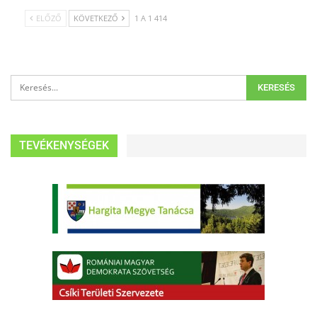
ELŐZŐ
KÖVETKEZŐ
1 A 1 414
TEVÉKENYSÉGEK