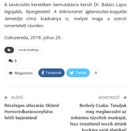
A tanácsülés keretében bemutatásra került Dr. Balázs Lajos
legújabb,
Nyergestető. A lelkiismeret ágkeresztes-kopjafás
temetője
című kiadványa is, melyet maga a szerző
ismertetett röviden.
Csíkszereda, 2018. július 20.
román érettségi
0
Megosztás
Facebook
Twitter
ELŐZŐ
KÖVETKEZŐ
Részleges útlezárás Oklánd
Borboly Csaba: Tanuljuk
Homoródkarácsonyfalva
meg megbecsülni az
felőli bejáratánál
önkéntes tűzoltók munkáját,
hisz önzetlenül teszik értünk
kockára saját életüket!