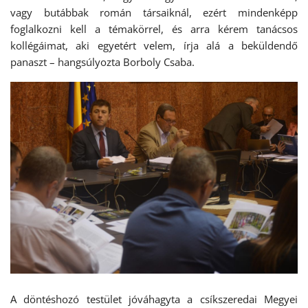
vagy butábbak román társaiknál, ezért mindenképp
foglalkozni kell a témakörrel, és arra kérem tanácsos
kollégáimat, aki egyetért velem, írja alá a beküldendő
panaszt – hangsúlyozta Borboly Csaba.
A döntéshozó testület jóváhagyta a csíkszeredai Megyei