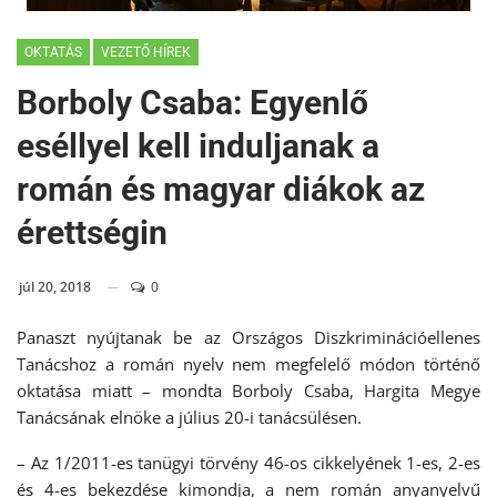
OKTATÁS
VEZETŐ HÍREK
Borboly Csaba: Egyenlő
eséllyel kell induljanak a
román és magyar diákok az
érettségin
júl 20, 2018
0
Panaszt nyújtanak be az Országos Diszkriminációellenes
Tanácshoz a román nyelv nem megfelelő módon történő
oktatása miatt – mondta Borboly Csaba, Hargita Megye
Tanácsának elnöke a július 20-i tanácsülésen.
– Az 1/2011-es tanügyi törvény 46-os cikkelyének 1-es, 2-es
és 4-es bekezdése kimondja, a nem román anyanyelvű