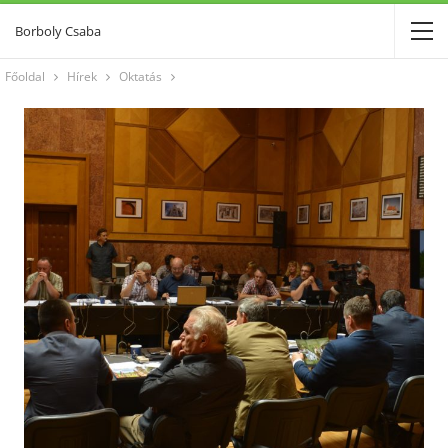
Borboly Csaba
Főoldal
Hírek
Oktatás