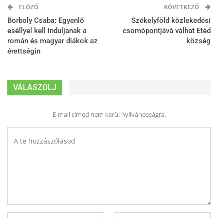
ELŐZŐ
KÖVETKEZŐ
Borboly Csaba: Egyenlő
Székelyföld közlekedési
eséllyel kell induljanak a
csomópontjává válhat Etéd
román és magyar diákok az
község
érettségin
VÁLASZOLJ
E-mail címed nem kerül nyilvánosságra.