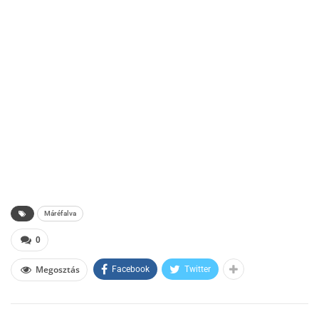
Máréfalva
0
Megosztás
Facebook
Twitter