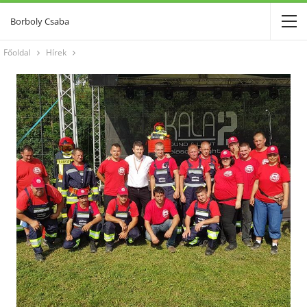
Borboly Csaba
Főoldal
Hírek