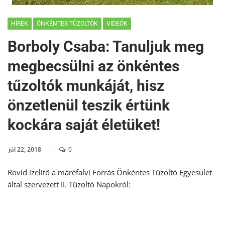
HÍREK
ÖNKÉNTES TŰZOLTÓK
VIDEÓK
Borboly Csaba: Tanuljuk meg
megbecsülni az önkéntes
tűzoltók munkáját, hisz
önzetlenül teszik értünk
kockára saját életüket!
júl 22, 2018
0
Rövid ízelítő a máréfalvi Forrás Önkéntes Tűzoltó Egyesület
által szervezett II. Tűzoltó Napokról: