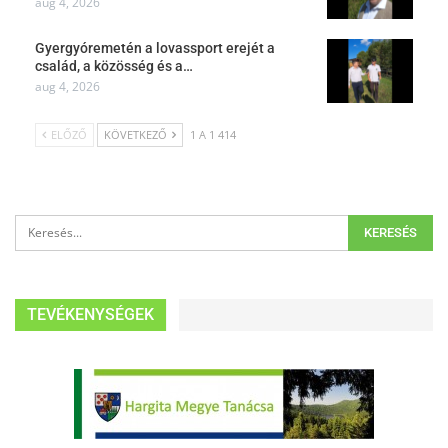
aug 4, 2026
Gyergyóremetén a lovassport erejét a
család, a közösség és a…
aug 4, 2026
ELŐZŐ
KÖVETKEZŐ
1 A 1 414
TEVÉKENYSÉGEK