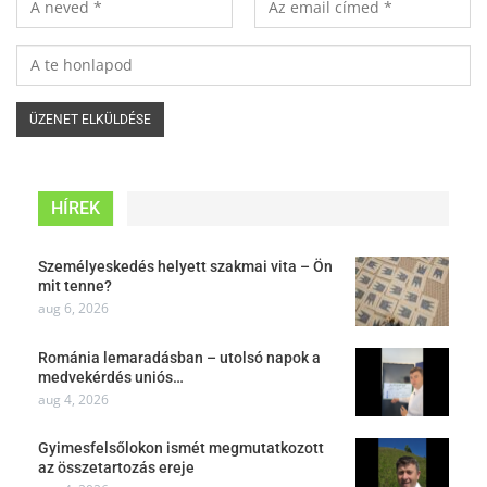
HÍREK
Személyeskedés helyett szakmai vita – Ön
mit tenne?
aug 6, 2026
Románia lemaradásban – utolsó napok a
medvekérdés uniós…
aug 4, 2026
Gyimesfelsőlokon ismét megmutatkozott
az összetartozás ereje