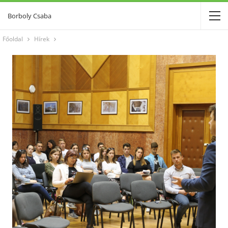
Borboly Csaba
Főoldal
Hírek