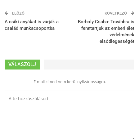
ELŐZŐ
KÖVETKEZŐ
A csíki anyákat is várják a
Borboly Csaba: Továbbra is
család munkacsoportba
fenntartjuk az emberi élet
védelmének
elsődlegességét
VÁLASZOLJ
E-mail címed nem kerül nyilvánosságra.