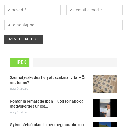
HÍREK
Személyeskedés helyett szakmai vita – Ön
mit tenne?
aug 6, 2026
Románia lemaradásban – utolsó napok a
medvekérdés uniós…
aug 4, 2026
Gyimesfelsőlokon ismét megmutatkozott