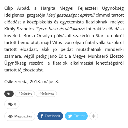
Cilip Árpád, a Hargita Megyei Fejlesztési Ügynökség
ideiglenes igazgatója
Merj gazdaságot építeni!
címmel tartott
előadást a középiskolás és egyetemista fiataloknak, melyet
Király Szabolcs
Gyere haza és vállalkozz!
interaktív előadása
követett. Borsa Orsolya pályázati szakértő a Start up-okról
tartott bemutatót, majd Vitos Iván olyan fiatal vállalkozókról
tartott előadást, akik jó példát mutathatnak mindenki
számára, végül pedig Jánó Edit, a Megyei Munkaerő Elosztó
Ügynökség részéről a fiatalok alkalmazási lehetőségeiről
tartott tájékoztatást.
Csíkszereda, 2018. május 8.
Ifjúság Éve
Ifjúság Hete
0
Megosztás
Facebook
Twitter