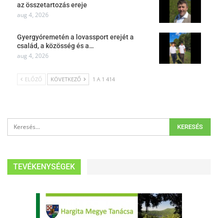
az összetartozás ereje
aug 4, 2026
Gyergyóremetén a lovassport erejét a
család, a közösség és a…
aug 4, 2026
ELŐZŐ
KÖVETKEZŐ
1 A 1 414
TEVÉKENYSÉGEK