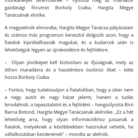
munkahelyet teremtsenek – nyitotta meg az interaktív
gazdasági fórumot Borboly Csaba, Hargita Megye
Tanácsának elnöke.
A megyeelnök elmondta, Hargita Megye Tanácsa pályázatain
és számos más programon keresztül dolgozik azon, hogy a
fiatalok kipróbálhassák magukat, és a kudarcok után is
lehetőségük legyen az újrakezdésre és fejlődésre.
– Olyan jövőképet kell biztosítani az ifjúságnak, mely az
itthon maradásra és a hazatérésre ösztönzi őket – tette
hozzá Borboly Csaba.
– Fontos, hogy tudatosuljon a fiatalokban, hogy a siker nem
a nagy autót és nagy házat jelenti, hanem a tudás
birodalmát, a tapasztalatot és a fejlődést – hangsúlyozta Bíró
Barna Botond, Hargita Megye Tanácsának alelnöke. „Ez a hét
lehetőség arra, hogy olyan információkhoz jussanak a
fiatalok, melyeknek a későbbiekben hasznukat vehetik, ha
vállalkozásban kezdenének” – mondta az alelnök.