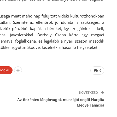
orúsága miatt maholnap felújított vidéki kultúrotthonokban
atlan. Szerinte az ellenőrök jóindulata is szükséges, a
zetők pénzéből kapják a bérüket, így szolgálniuk is kell,
dási javaslatokkal. Borboly Csaba kérte egy megyei
lémával foglalkozna, és legalább a nyári szezon második
ezőkkel együttműködve, kezelnék a hasonló helyzeteket.
oogle+
0
KÖVETKEZŐ
Az önkéntes lánglovagok munkáját segíti Hargita
Megye Tanácsa