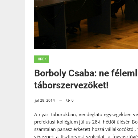
HÍREK
Borboly Csaba: ne féleml
táborszervezőket!
júl 28, 2014
0
A nyári táborokban, vendéglátó egységekben végz
prefektusi kollégium július 28-i, hétfői ülésén
számtalan panasz érkezett hozzá vállalkozóktól, 
végeznek a tisztiorvosi szolgálat, a fogyasztóv