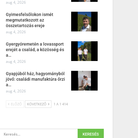
aug 4, 2026
Gyimesfelsőlokon ismét
megmutatkozott az
összetartozás ereje
aug 4, 2026
Gyergyóremetén a lovassport
erejét a család, a közösség és
a…
aug 4, 2026
Gyapjúból ház, hagyományból
jövő: családi manufaktúra őrzi
a…
aug 4, 2026
ELŐZŐ
KÖVETKEZŐ
1 A 1 414