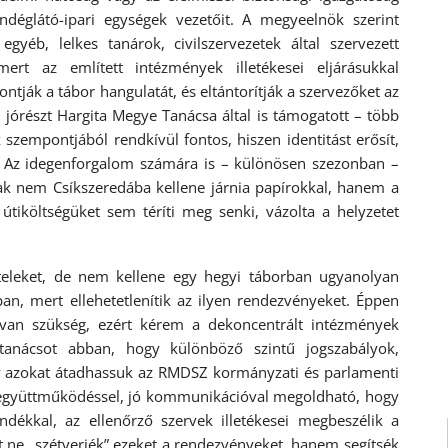
ndéglátó-ipari egységek vezetőit. A megyeelnök szerint
egyéb, lelkes tanárok, civilszervezetek által szervezett
rt az említett intézmények illetékesei eljárásukkal
ontják a tábor hangulatát, és eltántorítják a szervezőket az
– jórészt Hargita Megye Tanácsa által is támogatott – több
 szempontjából rendkívül fontos, hiszen identitást erősít,
k. Az idegenforgalom számára is – különösen szezonban –
ak nem Csíkszeredába kellene járnia papírokkal, hanem a
útiköltségüket sem téríti meg senki, vázolta a helyzetet
ételeket, de nem kellene egy hegyi táborban ugyanolyan
ban, mert ellehetetlenítik az ilyen rendezvényeket. Éppen
 van szükség, ezért kérem a dekoncentrált intézmények
i tanácsot abban, hogy különböző szintű jogszabályok,
gy azokat átadhassuk az RMDSZ kormányzati és parlamenti
: együttműködéssel, jó kommunikációval megoldható, hogy
ndékkal, az ellenőrző szervek illetékesei megbeszélik a
t ne „szétverjék” ezeket a rendezvényeket, hanem segítsék