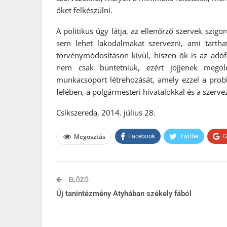
őket felkészülni.
A politikus úgy látja, az ellenőrző szervek szig
sem lehet lakodalmakat szervezni, ami tarthat
törvénymódosításon kívül, hiszen ők is az adófi
nem csak büntetniük, ezért jöjjenek megol
munkacsoport létrehozását, amely ezzel a prob
felében, a polgármesteri hivatalokkal és a szerv
Csíkszereda, 2014. július 28.
Megosztás
Facebook
Twitter
G
ELŐZŐ
Új tanintézmény Atyhában székely fából