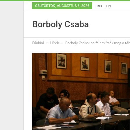
RO
EN
CSÜTÖRTÖK, AUGUSZTUS 6, 2026
Borboly Csaba
Főoldal
Hírek
Borboly Csaba: ne félemlítsék meg a tá