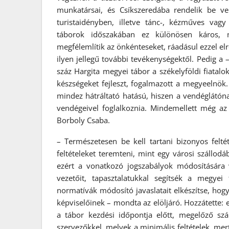
munkatársai, és Csíkszeredába rendelik be ve
turistaidényben, illetve tánc-, kézműves vagy 
táborok időszakában ez különösen káros, me
megfélemlítik az önkénteseket, ráadásul ezzel elr
ilyen jellegű további tevékenységektől. Pedig a 
száz Hargita megyei tábor a székelyföldi fiatalok
készségeket fejleszt, fogalmazott a megyeelnö
mindez hátráltató hatású, hiszen a vendéglátón
vendégeivel foglalkoznia. Mindemellett még az 
Borboly Csaba.
– Természetesen be kell tartani bizonyos felt
feltételeket teremteni, mint egy városi szállodá
ezért a vonatkozó jogszabályok módosítására
vezetőit, tapasztalatukkal segítsék a megye
normatívák módosító javaslatait elkészítse, ho
képviselőinek – mondta az elöljáró. Hozzátette
a tábor kezdési időpontja előtt, megelőző szá
szervezőkkel, melyek a minimális feltételek, mer