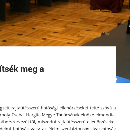
ítsék meg a
ett rajtaütésszerű hatósági ellenőrzéseket tette szóvá a
 Borboly Csaba. Hargita Megye Tanácsának elnöke elmondta,
táborszervezőktől, miszerint rajtaütésszerű ellenőrzéseket
édelmi hatóság vagy az élelmiszer-biztonsági igazgatóság