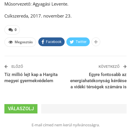
Műsorvezető: Agyagási Levente.
Csíkszereda, 2017. november 23.
0
Megosztás
Facebook
Twitter
ELŐZŐ
KÖVETKEZŐ
Tíz millió lejt kap a Hargita
Egyre fontosabb az
megyei gyermekvédelem
energiahatékonyság kérdése
a vidéki térségek számára is
VÁLASZOLJ
E-mail címed nem kerül nyilvánosságra.