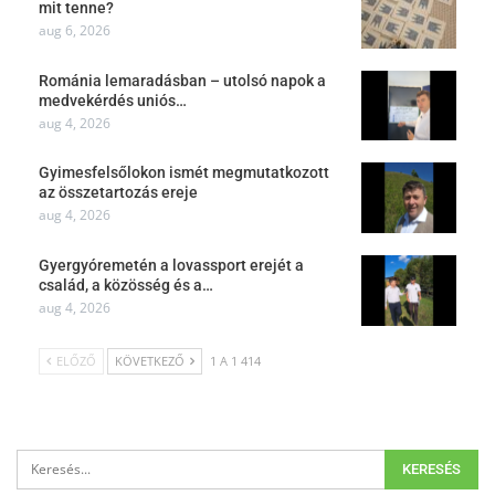
mit tenne?
aug 6, 2026
Románia lemaradásban – utolsó napok a
medvekérdés uniós…
aug 4, 2026
Gyimesfelsőlokon ismét megmutatkozott
az összetartozás ereje
aug 4, 2026
Gyergyóremetén a lovassport erejét a
család, a közösség és a…
aug 4, 2026
ELŐZŐ
KÖVETKEZŐ
1 A 1 414