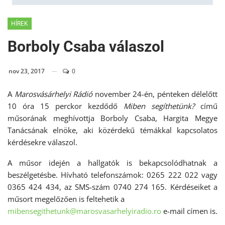
HÍREK
Borboly Csaba válaszol
nov 23, 2017
0
A
Marosvásárhelyi Rádió
november 24-én, pénteken délelőtt
10 óra 15 perckor kezdődő
Miben segíthetünk?
című
műsorának meghívottja Borboly Csaba, Hargita Megye
Tanácsának elnöke, aki közérdekű témákkal kapcsolatos
kérdésekre válaszol.
A műsor idején a hallgatók is bekapcsolódhatnak a
beszélgetésbe. Hívható telefonszámok: 0265 222 022 vagy
0365 424 434, az SMS-szám 0740 274 165. Kérdéseiket a
műsort megelőzően is feltehetik a
mibensegithetunk@marosvasarhelyiradio.ro
e-mail címen is.