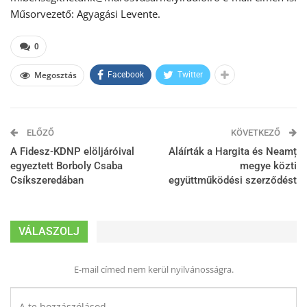
Műsorvezető: Agyagási Levente.
0
Megosztás
Facebook
Twitter
ELŐZŐ
KÖVETKEZŐ
A Fidesz-KDNP elöljáróival
Aláírták a Hargita és Neamț
egyeztett Borboly Csaba
megye közti
Csíkszeredában
együttműködési szerződést
VÁLASZOLJ
E-mail címed nem kerül nyilvánosságra.