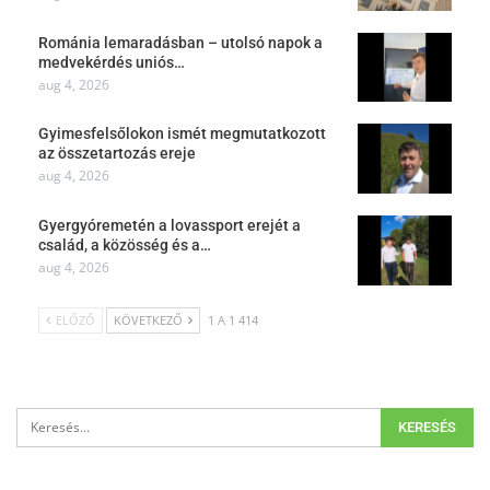
Románia lemaradásban – utolsó napok a
medvekérdés uniós…
aug 4, 2026
Gyimesfelsőlokon ismét megmutatkozott
az összetartozás ereje
aug 4, 2026
Gyergyóremetén a lovassport erejét a
család, a közösség és a…
aug 4, 2026
ELŐZŐ
KÖVETKEZŐ
1 A 1 414