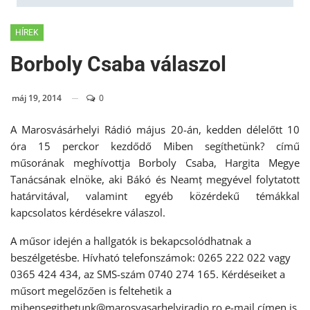
HÍREK
Borboly Csaba válaszol
máj 19, 2014
0
A Marosvásárhelyi Rádió május 20-án, kedden délelőtt 10
óra 15 perckor kezdődő Miben segíthetünk? című
műsorának meghívottja Borboly Csaba, Hargita Megye
Tanácsának elnöke, aki Bákó és Neamț megyével folytatott
határvitával, valamint egyéb közérdekű témákkal
kapcsolatos kérdésekre válaszol.
A műsor idején a hallgatók is bekapcsolódhatnak a
beszélgetésbe. Hívható telefonszámok: 0265 222 022 vagy
0365 424 434, az SMS-szám 0740 274 165. Kérdéseiket a
műsort megelőzően is feltehetik a
mibensegithetunk@marosvasarhelyiradio.ro
e-mail címen is.