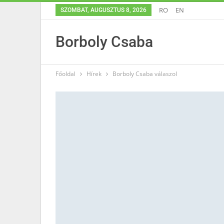
RO
EN
SZOMBAT, AUGUSZTUS 8, 2026
Borboly Csaba
Főoldal
Hírek
Borboly Csaba válaszol