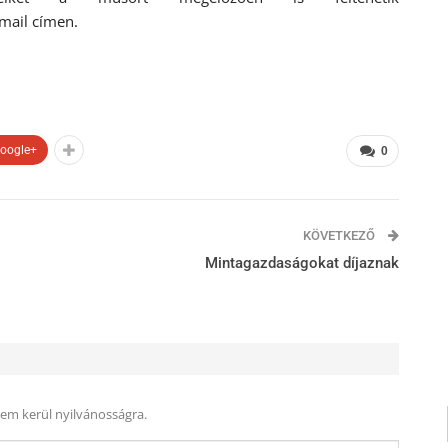
mail címen.
oogle+
0
KÖVETKEZŐ
Mintagazdaságokat díjaznak
nem kerül nyilvánosságra.