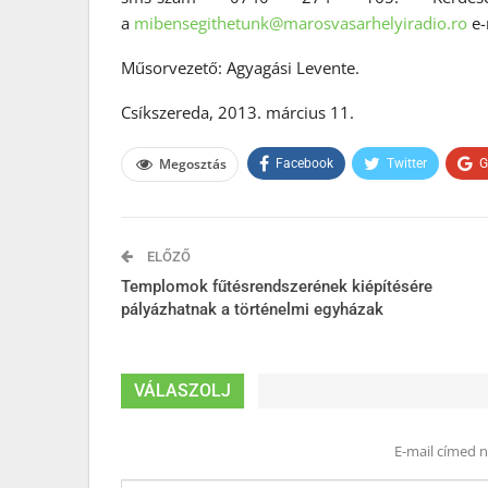
a
mibensegithetunk@marosvasarhelyiradio.ro
e-
Műsorvezető: Agyagási Levente.
Csíkszereda, 2013. március 11.
Megosztás
Facebook
Twitter
G
ELŐZŐ
Templomok fűtésrendszerének kiépítésére
pályázhatnak a történelmi egyházak
VÁLASZOLJ
E-mail címed 