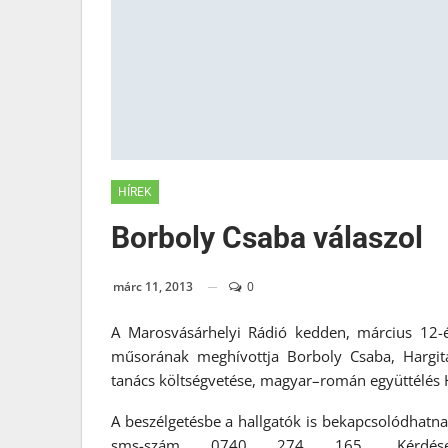
HÍREK
Borboly Csaba válaszol
márc 11, 2013
0
A Marosvásárhelyi Rádió kedden, március 12-
műsorának meghívottja Borboly Csaba, Hargi
tanács költségvetése, magyar–román együttélés
A beszélgetésbe a hallgatók is bekapcsolódhatn
sms-szám 0740 274 165. Kérdései