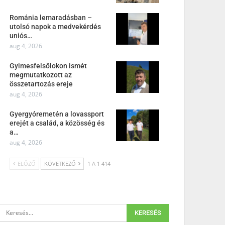
Románia lemaradásban –
utolsó napok a medvekérdés
uniós…
aug 4, 2026
Gyimesfelsőlokon ismét
megmutatkozott az
összetartozás ereje
aug 4, 2026
Gyergyóremetén a lovassport
erejét a család, a közösség és
a…
aug 4, 2026
ELŐZŐ
KÖVETKEZŐ
1 A 1 414