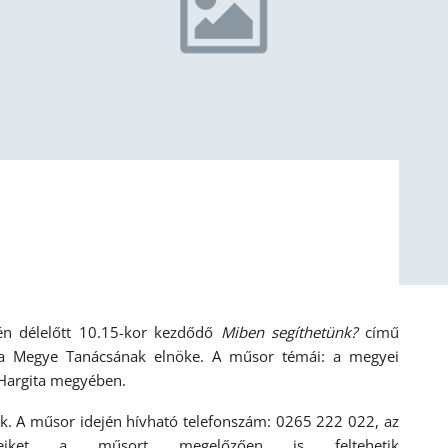
én délelőtt 10.15-kor kezdődő
Miben segíthetünk?
című
ta Megye Tanácsának elnöke. A műsor témái: a megyei
 Hargita megyében.
ak. A műsor idején hívható telefonszám: 0265 222 022, az
ket a műsort megelőzően is feltehetik