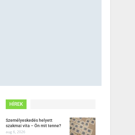
HÍREK
Személyeskedés helyett
szakmai vita – Ön mit tenne?
aug 6, 2026