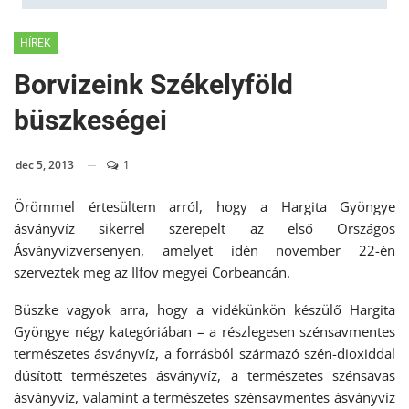
HÍREK
Borvizeink Székelyföld
büszkeségei
dec 5, 2013
1
Örömmel értesültem arról, hogy a Hargita Gyöngye
ásványvíz sikerrel szerepelt az első Országos
Ásványvízversenyen, amelyet idén november 22-én
szerveztek meg az Ilfov megyei Corbeancán.
Büszke vagyok arra, hogy a vidékünkön készülő Hargita
Gyöngye négy kategóriában – a részlegesen szénsavmentes
természetes ásványvíz, a forrásból származó szén-dioxiddal
dúsított természetes ásványvíz, a természetes szénsavas
ásványvíz, valamint a természetes szénsavmentes ásványvíz