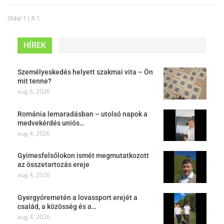
Oldal 1 | A 1
HÍREK
Személyeskedés helyett szakmai vita – Ön
mit tenne?
aug 6, 2026
Románia lemaradásban – utolsó napok a
medvekérdés uniós…
aug 4, 2026
Gyimesfelsőlokon ismét megmutatkozott
az összetartozás ereje
aug 4, 2026
Gyergyóremetén a lovassport erejét a
család, a közösség és a…
aug 4, 2026