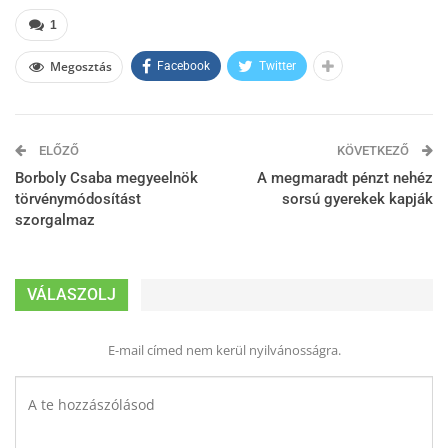
1
Megosztás
Facebook
Twitter
ELŐZŐ
KÖVETKEZŐ
Borboly Csaba megyeelnök
A megmaradt pénzt nehéz
törvénymódosítást
sorsú gyerekek kapják
szorgalmaz
VÁLASZOLJ
E-mail címed nem kerül nyilvánosságra.