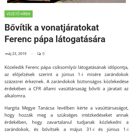
VEZETŐ HÍREK
Bővítik a vonatjáratokat
Ferenc pápa látogatására
máj 23, 2019
0
Közeledik Ferenc pápa csíksomlyói látogatásának időpontja,
az előjelzések szerint a június 1-i misére zarándokok
százezrei érkeznek. A zarándokok biztonságos közlekedése
érdekében a CFR állami vasúttársaság bővíti a járatait az
alkalomra.
Hargita Megye Tanácsa levélben kérte a vasúttársaságot,
hogy hozzák meg a szükséges intézkedéseket annak
érdekében, hogy zavartalanul tudjanak közlekedni a
zarándokok, és bővítsék a május 31-i és június 1-i