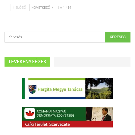
ELŐZŐ
KÖVETKEZŐ
1 A 1 414
TEVÉKENYSÉGEK