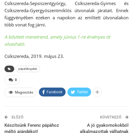
Csíkszereda-Sepsiszentgyörgy, Csíkszereda-Gyimes és
Csíkszereda-Gyergyószentmiklós útvonalak járatait. Ennek
függvényében ezeken a napokon az említett útvonalakon
több vonat fog járni.
A bővített menetrend, amely június 1-re érvényes itt
olvasható.
Csíkszereda, 2019. május 23.
pápalátogatás
0
Megosztás
Facebook
Twitter
ELŐZŐ
KÖVETKEZŐ
Készítsünk Ferenc pápához
A jó gyakornokokból
méltó ajándékot!
alkalmazottak válhatnak