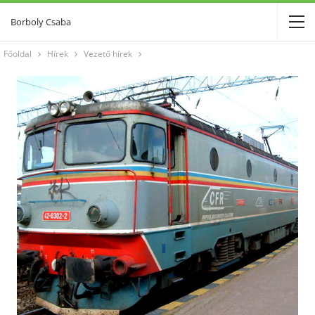
Borboly Csaba
Főoldal
Hírek
Vezető hírek