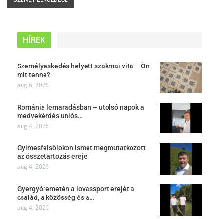
HÍREK
Személyeskedés helyett szakmai vita – Ön
mit tenne?
aug 6, 2026
Románia lemaradásban – utolsó napok a
medvekérdés uniós…
aug 4, 2026
Gyimesfelsőlokon ismét megmutatkozott
az összetartozás ereje
aug 4, 2026
Gyergyóremetén a lovassport erejét a
család, a közösség és a…
aug 4, 2026