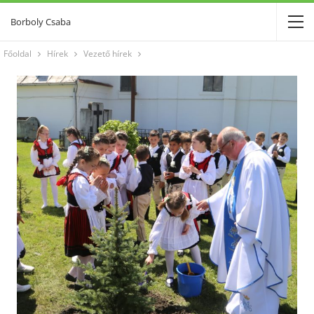
Borboly Csaba
Főoldal
Hírek
Vezető hírek