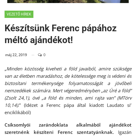
VEZETŐ HÍREK
Készítsünk Ferenc pápához
méltó ajándékot!
máj 22, 2019
0
„
Minden közösség kiveheti a föld javaiból, amire szüksége
van az életben maradáshoz, de kötelessége meg is védeni és
biztosítani termékenysége folyamatosságát a jövőbeli
nemzedékek számára. Mert végeredményben „az Úré a föld”
(Zsolt 24,1), övé „a föld és minden, ami rajta van” (MTörv
10,14)
.” (Idézet a Ferenc pápa által kiadott Laudato si’
enciklikából)
Csíksomlyói zarándoklata alkalmából ajándékot
szeretnénk készíteni Ferenc szentatyánknak.
Igazán