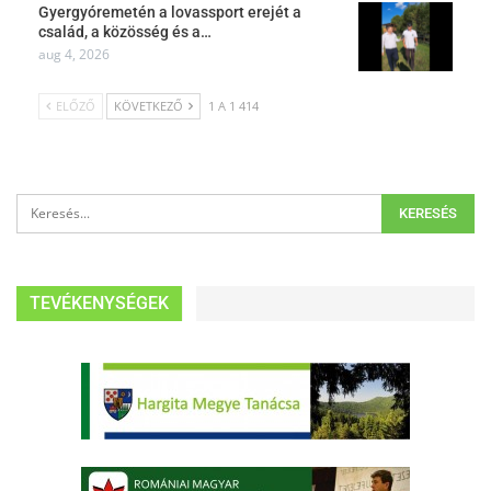
Gyergyóremetén a lovassport erejét a
család, a közösség és a…
aug 4, 2026
ELŐZŐ
KÖVETKEZŐ
1 A 1 414
TEVÉKENYSÉGEK