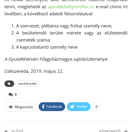
tenni, megtehetik az
ajandekfa@pontifex.ro
e-mail címre írt
levélben, a következő adatok felsorolásával:
A szervezet, plébánia vagy fizikai személy neve;
A beültetendő terület mérete vagy az elültetendő
csemeték száma;
A kapcsolattartó személy neve
A Gyulafehérvári Főegyházmegye sajtóközleménye
Csíkszereda, 2019. május 22.
pápalátogatás
0
Megosztás
Facebook
Twitter
ELŐZŐ
KÖVETKEZŐ