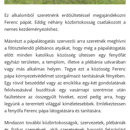
Ez alkalomból szeretnénk erdőültetéssel megajándékozni
Ferenc pápát. Eddig néhány közbirtokosság csatlakozott a
nemes kezdeményezéshez.
Másrészt a pápalátogatás szervezői arra szeretnék meghívni
a főtisztelendő plébános atyákat, hogy még a pápalátogatás
előtt minden katolikus közösség ültessen egy fenyőfát
egyházi területen, a templom, illetve a plébánia udvarában
vagy más alkalmas helyen. Tegye ezt a közösség Ferenc
pápa környezetvédelmet szorgalmazó tanításának fényében.
Egy rövid beszéddel vagy az enciklika egy-két gondolatának
felolvasásával buzdítsuk egy vasárnapi szentmise után
faültetésre az összegyűlt híveket, ezzel pedig arra, hogy
legyünk a teremtett világgal kíméletesebbek. Emlékeztessen
a fenyőfa Ferenc pápa látogatására és tanítására.
Mindazon további közbirtokosságok, szervezetek, plébániák
és fizikai személyek, akik szeretnének hasonló felajánlást