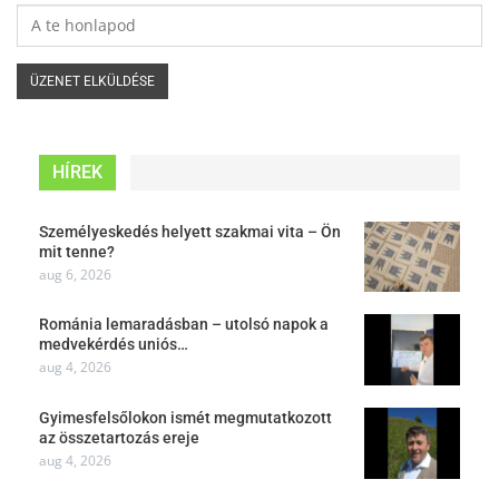
HÍREK
Személyeskedés helyett szakmai vita – Ön
mit tenne?
aug 6, 2026
Románia lemaradásban – utolsó napok a
medvekérdés uniós…
aug 4, 2026
Gyimesfelsőlokon ismét megmutatkozott
az összetartozás ereje
aug 4, 2026