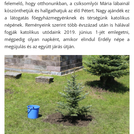
felemelő, hogy otthonunkban, a csíksomlyói Mária lábainál
köszönthetjük és hallgathatjuk az élő Pétert. Nagy ajándék ez
a látogatás főegyházmegyénknek és térségünk katolikus
népének. Reményeink szerint több évszázad után is hálával
fogják katolikus utódaink 2019. június 1-jét emlegetni,
mégpedig olyan napként, amikor elindul Erdély népe a
megújulás és az együtt járás útján.