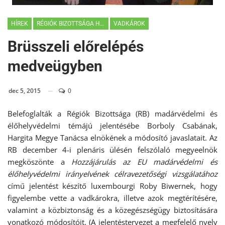
HÍREK
RÉGIÓK BIZOTTSÁGA HÍREK
VADKÁROK
Brüsszeli előrelépés
medveügyben
dec 5, 2015
0
Belefoglalták a Régiók Bizottsága (RB) madárvédelmi és
élőhelyvédelmi témájú jelentésébe Borboly Csabának,
Hargita Megye Tanácsa elnökének a módosító javaslatait. Az
RB december 4-i plenáris ülésén felszólaló megyeelnök
megköszönte a
Hozzájárulás az EU madárvédelmi és
élőhelyvédelmi irányelvének célravezetőségi vizsgálatához
című jelentést készítő luxembourgi Roby Biwernek, hogy
figyelembe vette a vadkárokra, illetve azok megtérítésére,
valamint a közbiztonság és a közegészségügy biztosítására
vonatkozó módosítóit. (A jelentéstervezet a megfelelő nyelv