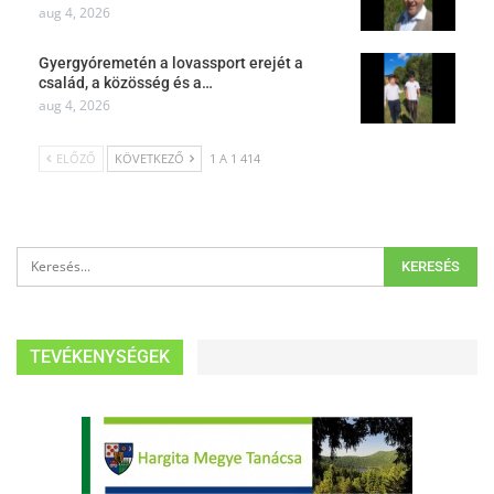
aug 4, 2026
Gyergyóremetén a lovassport erejét a
család, a közösség és a…
aug 4, 2026
ELŐZŐ
KÖVETKEZŐ
1 A 1 414
TEVÉKENYSÉGEK