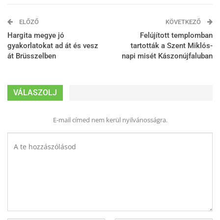
ELŐZŐ
KÖVETKEZŐ
Hargita megye jó
Felújított templomban
gyakorlatokat ad át és vesz
tartották a Szent Miklós-
át Brüsszelben
napi misét Kászonújfaluban
VÁLASZOLJ
E-mail címed nem kerül nyilvánosságra.