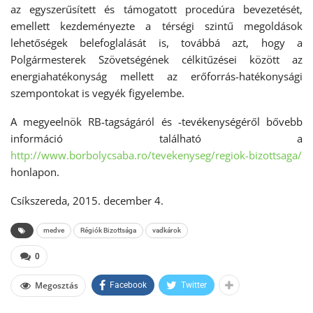
az egyszerűsített és támogatott procedúra bevezetését,
emellett kezdeményezte a térségi szintű megoldások
lehetőségek belefoglalását is, továbbá azt, hogy a
Polgármesterek Szövetségének célkitűzései között az
energiahatékonyság mellett az erőforrás-hatékonysági
szempontokat is vegyék figyelembe.
A megyeelnök RB-tagságáról és -tevékenységéről bővebb
információ található a
http://www.borbolycsaba.ro/tevekenyseg/regiok-bizottsaga/
honlapon.
Csíkszereda, 2015. december 4.
medve
Régiók Bizottsága
vadkárok
0
Megosztás
Facebook
Twitter