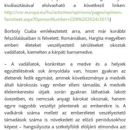
kiválasztásával elolvasható a következő linken:
http://cor.europa.eu/hu/activities/opinions/pages/opinion-
factsheet.aspx?OpinionNumber=CDR%202624/2015
)
Borboly Csaba emlékeztetett arra, amit már korábbi
felszólalásaiban is felvetett: Romániában, Hargita megyében
emberi életeket veszélyeztető sérüléseket okoztak
vadállatok, kiemelten a kárpáti barnamedve.
– A vadállatok, konkrétan a medve és a helyiek
együttélésének sok árnyoldala van, hiszen gyakran az
életterek fedik egymást, aminek következménye a medvék
általi károkozás vagy ember elleni támadás. A medvék
élelemkeresési útjaik során gyakran láthatóak lakott
övezetben, és nemcsak anyagi károkat okoznak, hanem
egyre nagyobb veszélyt jelentenek az emberekre is. A
vadkárok száma mellett az emberéletet veszélyeztető
támadások száma is növekedett az előző periódusokhoz
képest – hangsúlyozta a székelyföldi elöljáró elmondva azt