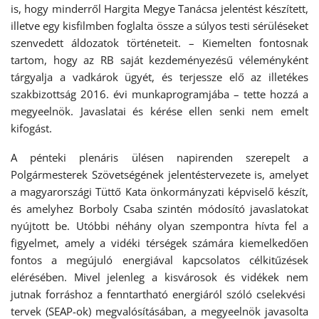
is, hogy minderről Hargita Megye Tanácsa jelentést készített,
illetve egy kisfilmben foglalta össze a súlyos testi sérüléseket
szenvedett áldozatok történeteit. – Kiemelten fontosnak
tartom, hogy az RB saját kezdeményezésű véleményként
tárgyalja a vadkárok ügyét, és terjessze elő az illetékes
szakbizottság 2016. évi munkaprogramjába – tette hozzá a
megyeelnök. Javaslatai és kérése ellen senki nem emelt
kifogást.
A pénteki plenáris ülésen napirenden szerepelt a
Polgármesterek Szövetségének jelentéstervezete is, amelyet
a magyarországi Tüttő Kata önkormányzati képviselő készít,
és amelyhez Borboly Csaba szintén módosító javaslatokat
nyújtott be. Utóbbi néhány olyan szempontra hívta fel a
figyelmet, amely a vidéki térségek számára kiemelkedően
fontos a megújuló energiával kapcsolatos célkitűzések
elérésében. Mivel jelenleg a kisvárosok és vidékek nem
jutnak forráshoz a fenntartható energiáról szóló cselekvési
tervek (SEAP-ok) megvalósításában, a megyeelnök javasolta