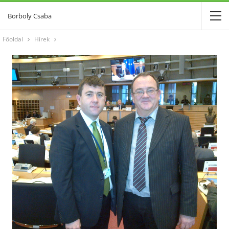
Borboly Csaba
Főoldal
Hírek