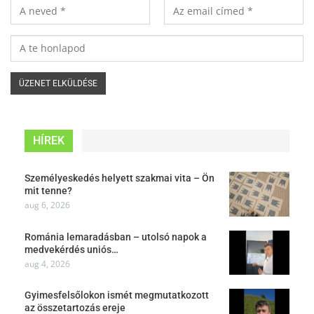
HÍREK
Személyeskedés helyett szakmai vita – Ön
mit tenne?
aug 6, 2026
Románia lemaradásban – utolsó napok a
medvekérdés uniós…
aug 4, 2026
Gyimesfelsőlokon ismét megmutatkozott
az összetartozás ereje