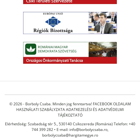
© 2026 - Borboly Csaba. Minden jog fenntartva!
FACEBOOK OLDALAM
HASZNÁLATI SZABÁLYZATA
ADATKEZELÉSI ÉS ADATVÉDELMI
TÁJÉKOZTATÓ
Elérhetőség: Szabadság tér 5., 530140 Csíkszereda (Románia) Telefon: +40
744 399 282 • E-mail:
info@borbolycsaba.ro
,
borbolycsaba@hargitamegye.ro