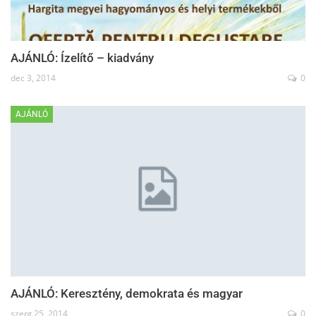
AJÁNLÓ: Ízelítő – kiadvány
dec 3, 2014
0
AJÁNLÓ
AJÁNLÓ: Keresztény, demo­k­rata és magyar
szept 25, 2014
0