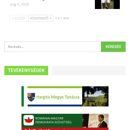
aug 4, 2026
ELŐZŐ
KÖVETKEZŐ
1 A 1 414
TEVÉKENYSÉGEK