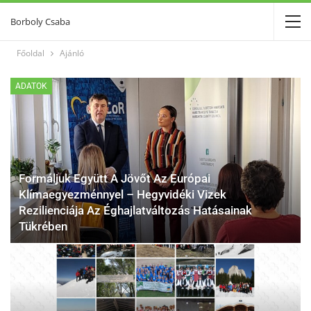
Borboly Csaba
Főoldal
Ajánló
ADATOK
Formáljuk Együtt A Jövőt Az Európai
Klímaegyezménnyel – Hegyvidéki Vizek
Rezilienciája Az Éghajlatváltozás Hatásainak
Tükrében