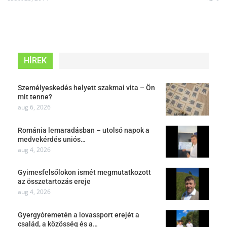
HÍREK
Személyeskedés helyett szakmai vita – Ön
mit tenne?
aug 6, 2026
Románia lemaradásban – utolsó napok a
medvekérdés uniós…
aug 4, 2026
Gyimesfelsőlokon ismét megmutatkozott
az összetartozás ereje
aug 4, 2026
Gyergyóremetén a lovassport erejét a
család, a közösség és a…