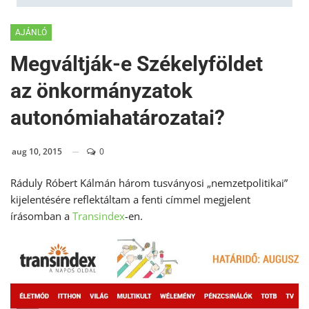
AJÁNLÓ
Megváltják-e Székelyföldet
az önkormányzatok
autonómiahatározatai?
aug 10, 2015
0
Ráduly Róbert Kálmán három tusványosi „nemzetpolitikai”
kijelentésére reflektáltam a fenti címmel megjelent
írásomban a
Transindex
-en.