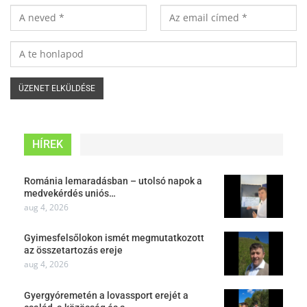
HÍREK
Románia lemaradásban – utolsó napok a
medvekérdés uniós…
aug 4, 2026
Gyimesfelsőlokon ismét megmutatkozott
az összetartozás ereje
aug 4, 2026
Gyergyóremetén a lovassport erejét a