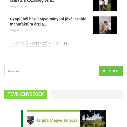
család, a közösség és a…
aug 4, 2026
Gyapjúból ház, hagyományból jövő: családi
manufaktúra őrzi a…
aug 4, 2026
ELŐZŐ
KÖVETKEZŐ
1 A 1 414
TEVÉKENYSÉGEK