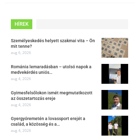
HÍREK
Személyeskedés helyett szakmai vita – Ön
mit tenne?
aug 6, 2026
Románia lemaradásban – utolsó napok a
medvekérdés uniós…
aug 4, 2026
Gyimesfelsőlokon ismét megmutatkozott
az összetartozás ereje
aug 4, 2026
Gyergyóremetén a lovassport erejét a
család, a közösség és a…
aug 4, 2026