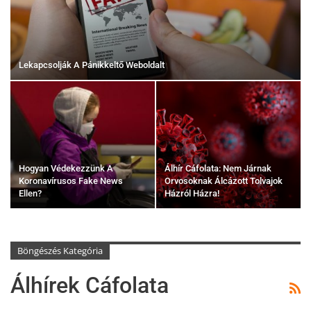
Lekapcsolják A Pánikkeltő Weboldalt
Hogyan Védekezzünk A
Álhír Cáfolata: Nem Járnak
Koronavírusos Fake News
Orvosoknak Álcázott Tolvajok
Ellen?
Házról Házra!
Böngészés Kategória
Álhírek Cáfolata