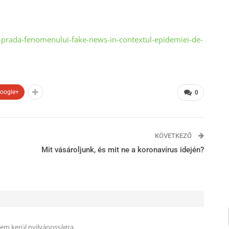
-prada-fenomenului-fake-news-in-contextul-epidemiei-de-
oogle+
0
KÖVETKEZŐ
Mit vásároljunk, és mit ne a koronavírus idején?
nem kerül nyilvánosságra.