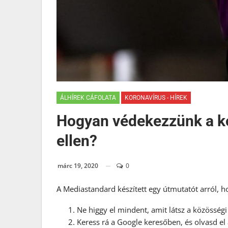
ÁLHÍREK CÁFOLATA
KORONAVÍRUS - HÍREK
Hogyan védekezzünk a k
ellen?
márc 19, 2020
0
A Mediastandard készített egy útmutatót arról, 
Ne higgy el mindent, amit látsz a közösség
Keress rá a Google keresőben, és olvasd el 