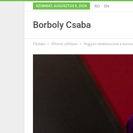
RO
EN
SZOMBAT, AUGUSZTUS 8, 2026
Borboly Csaba
Főoldal
Álhírek cáfolata
Hogyan védekezzünk a korona