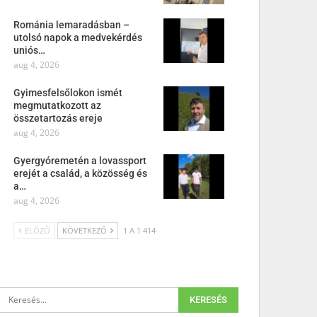
Románia lemaradásban –
utolsó napok a medvekérdés
uniós…
aug 4, 2026
Gyimesfelsőlokon ismét
megmutatkozott az
összetartozás ereje
aug 4, 2026
Gyergyóremetén a lovassport
erejét a család, a közösség és
a…
aug 4, 2026
ELŐZŐ
KÖVETKEZŐ
1 A 1 414