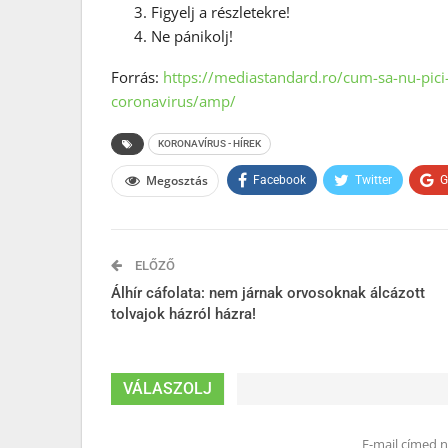
Figyelj a részletekre!
Ne pánikolj!
Forrás:
https://mediastandard.ro/cum-sa-nu-pici
coronavirus/amp/
KORONAVÍRUS - HÍREK
Megosztás
Facebook
Twitter
G
ELŐZŐ
Álhír cáfolata: nem járnak orvosoknak álcázott
tolvajok házról házra!
VÁLASZOLJ
E-mail címed 