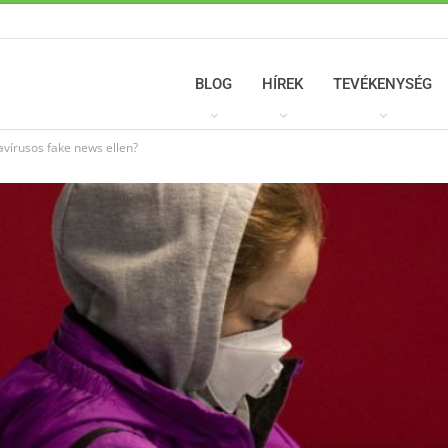
BLOG
HÍREK
TEVÉKENYSÉG
vírusos fake news ellen?