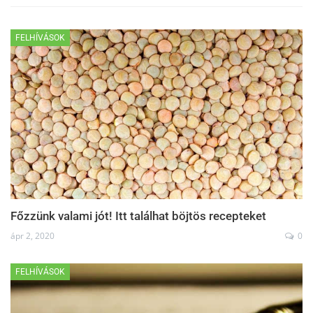
FELHÍVÁSOK
Főzzünk valami jót! Itt találhat böjtös recepteket
ápr 2, 2020
0
FELHÍVÁSOK