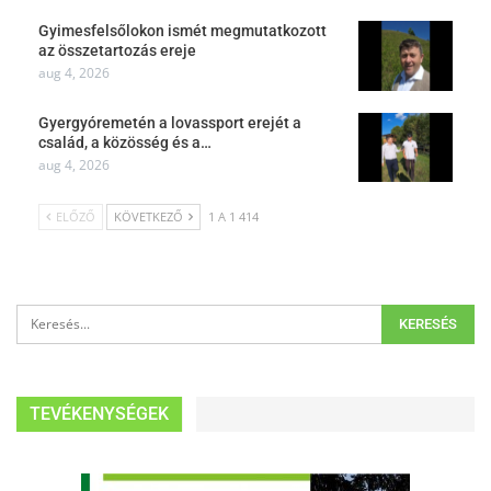
Gyimesfelsőlokon ismét megmutatkozott
az összetartozás ereje
aug 4, 2026
Gyergyóremetén a lovassport erejét a
család, a közösség és a…
aug 4, 2026
ELŐZŐ
KÖVETKEZŐ
1 A 1 414
TEVÉKENYSÉGEK