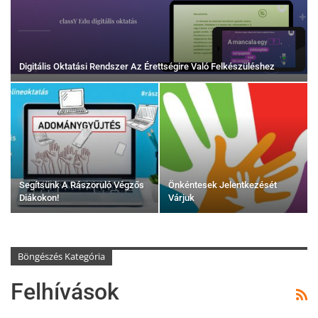
Digitális Oktatási Rendszer Az Érettségire Való Felkészüléshez
Segítsünk A Rászoruló Végzős
Önkéntesek Jelentkezését
Diákokon!
Várjuk
Böngészés Kategória
Felhívások