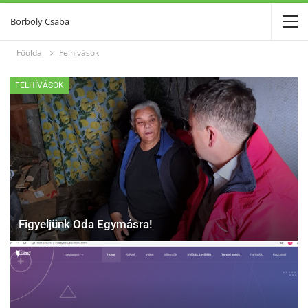
Borboly Csaba
Főoldal
Felhívások
FELHÍVÁSOK
Figyeljünk Oda Egymásra!