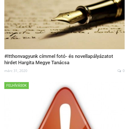
#Itthonvagyunk címmel fotó- és novellapályázatot
hirdet Hargita Megye Tanácsa
márc 31, 2020
0
FELHÍVÁSOK