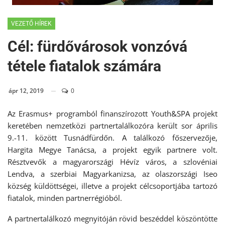
VEZETŐ HÍREK
Cél: fürdővárosok vonzóvá
tétele fiatalok számára
ápr 12, 2019
0
Az Erasmus+ programból finanszírozott Youth&SPA projekt
keretében nemzetközi partnertalálkozóra került sor április
9.-11. között Tusnádfürdőn. A találkozó főszervezője,
Hargita Megye Tanácsa, a projekt egyik partnere volt.
Résztvevők a magyarországi Hévíz város, a szlovéniai
Lendva, a szerbiai Magyarkanizsa, az olaszországi Iseo
község küldöttségei, illetve a projekt célcsoportjába tartozó
fiatalok, minden partnerrégióból.
A partnertalálkozó megnyitóján rövid beszéddel köszöntötte