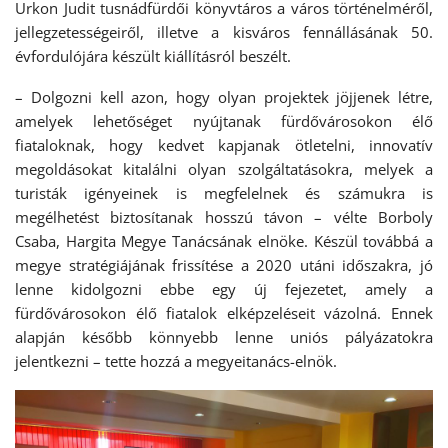
Urkon Judit tusnádfürdői könyvtáros a város történelméről,
jellegzetességeiről, illetve a kisváros fennállásának 50.
évfordulójára készült kiállításról beszélt.
– Dolgozni kell azon, hogy olyan projektek jöjjenek létre,
amelyek lehetőséget nyújtanak fürdővárosokon élő
fiataloknak, hogy kedvet kapjanak ötletelni, innovatív
megoldásokat kitalálni olyan szolgáltatásokra, melyek a
turisták igényeinek is megfelelnek és számukra is
megélhetést biztosítanak hosszú távon – vélte Borboly
Csaba, Hargita Megye Tanácsának elnöke. Készül továbbá a
megye stratégiájának frissítése a 2020 utáni időszakra, jó
lenne kidolgozni ebbe egy új fejezetet, amely a
fürdővárosokon élő fiatalok elképzeléseit vázolná. Ennek
alapján később könnyebb lenne uniós pályázatokra
jelentkezni – tette hozzá a megyeitanács-elnök.