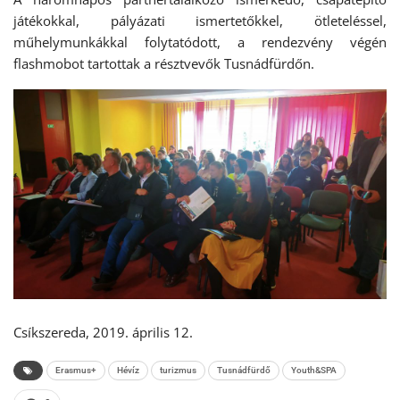
játékokkal, pályázati ismertetőkkel, ötleteléssel,
műhelymunkákkal folytatódott, a rendezvény végén
flashmobot tartottak a résztvevők Tusnádfürdőn.
Csíkszereda, 2019. április 12.
Erasmus+
Hévíz
turizmus
Tusnádfürdő
Youth&SPA