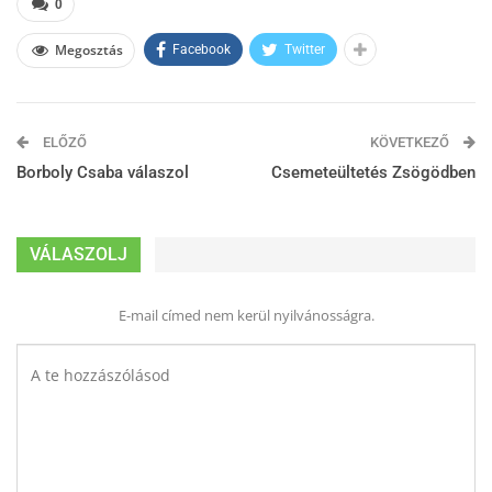
0
Megosztás
Facebook
Twitter
ELŐZŐ
KÖVETKEZŐ
Borboly Csaba válaszol
Csemeteültetés Zsögödben
VÁLASZOLJ
E-mail címed nem kerül nyilvánosságra.