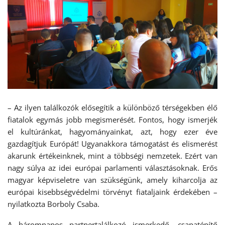
– Az ilyen találkozók elősegítik a különböző térségekben élő
fiatalok egymás jobb megismerését. Fontos, hogy ismerjék
el kultúránkat, hagyományainkat, azt, hogy ezer éve
gazdagítjuk Európát! Ugyanakkora támogatást és elismerést
akarunk értékeinknek, mint a többségi nemzetek. Ezért van
nagy súlya az idei európai parlamenti választásoknak. Erős
magyar képviseletre van szükségünk, amely kiharcolja az
európai kisebbségvédelmi törvényt fiataljaink érdekében –
nyilatkozta Borboly Csaba.
A háromnapos partnertalálkozó ismerkedő, csapatépítő