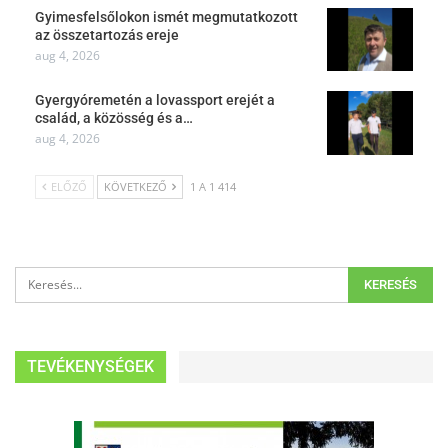
Gyimesfelsőlokon ismét megmutatkozott
az összetartozás ereje
aug 4, 2026
Gyergyóremetén a lovassport erejét a
család, a közösség és a…
aug 4, 2026
ELŐZŐ
KÖVETKEZŐ
1 A 1 414
TEVÉKENYSÉGEK