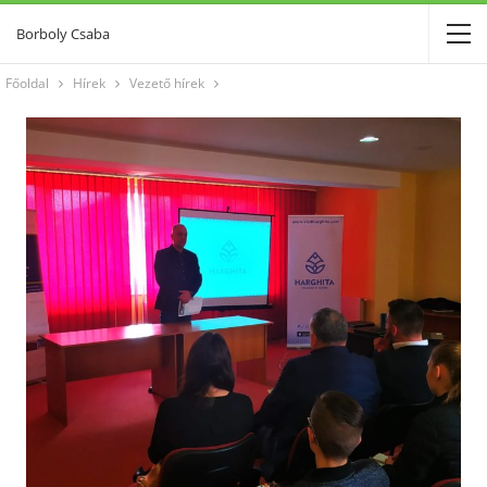
Borboly Csaba
Főoldal
Hírek
Vezető hírek