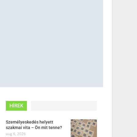
HÍREK
Személyeskedés helyett
szakmai vita – Ön mit tenne?
aug 6, 2026