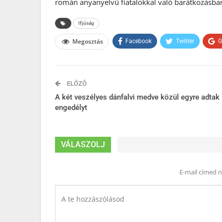
román anyanyelvű fiatalokkal való barátkozásba
Ifjúság
Megosztás
Facebook
Twitter
G
ELŐZŐ
A két veszélyes dánfalvi medve közül egyre adtak
engedélyt
VÁLASZOLJ
E-mail címed 