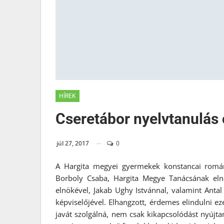
HÍREK
Cseretábor nyelvtanulás 
júl 27, 2017
0
A Hargita megyei gyermekek konstancai román 
Borboly Csaba, Hargita Megye Tanácsának eln
elnökével, Jakab Ughy Istvánnal, valamint Anta
képviselőjével. Elhangzott, érdemes elindulni e
javát szolgálná, nem csak kikapcsolódást nyújta