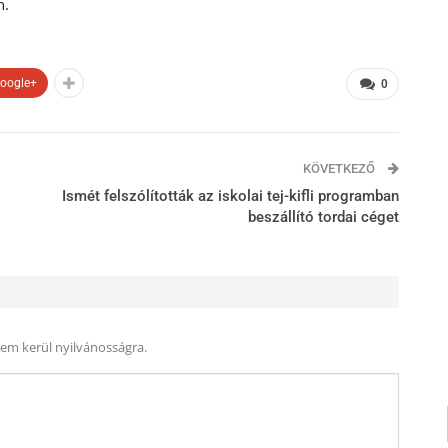
n.
oogle+
0
KÖVETKEZŐ
Ismét felszólították az iskolai tej-kifli programban
beszállító tordai céget
nem kerül nyilvánosságra.