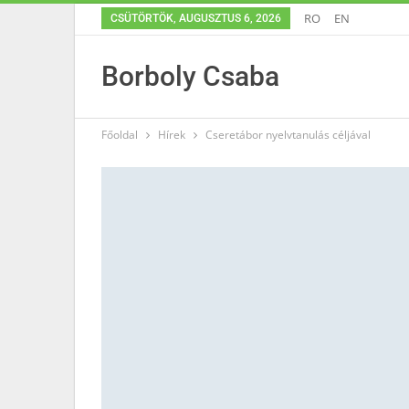
RO
EN
CSÜTÖRTÖK, AUGUSZTUS 6, 2026
Borboly Csaba
Főoldal
Hírek
Cseretábor nyelvtanulás céljával