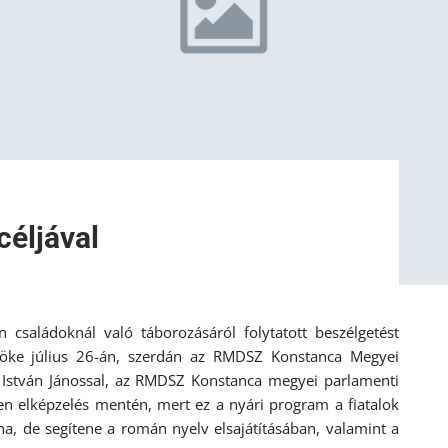
céljával
családoknál való táborozásáról folytatott beszélgetést
öke július 26-án, szerdán az RMDSZ Konstanca Megyei
l István Jánossal, az RMDSZ Konstanca megyei parlamenti
zen elképzelés mentén, mert ez a nyári program a fiatalok
na, de segítene a román nyelv elsajátításában, valamint a