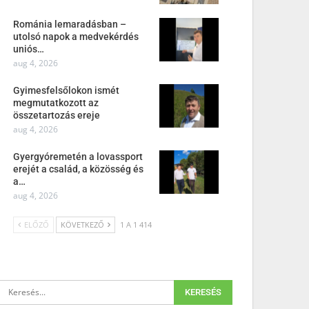
Románia lemaradásban –
utolsó napok a medvekérdés
uniós…
aug 4, 2026
Gyimesfelsőlokon ismét
megmutatkozott az
összetartozás ereje
aug 4, 2026
Gyergyóremetén a lovassport
erejét a család, a közösség és
a…
aug 4, 2026
ELŐZŐ
KÖVETKEZŐ
1 A 1 414