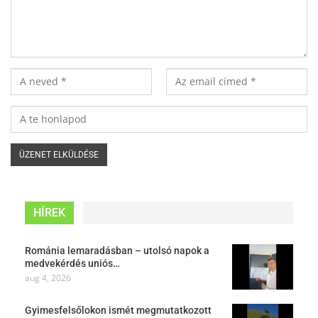
HÍREK
Románia lemaradásban – utolsó napok a
medvekérdés uniós…
aug 4, 2026
Gyimesfelsőlokon ismét megmutatkozott