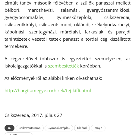
elmúlt tanév második félévében a szülők panaszai mellett
bélbori, maroshévízi, salamási, gyergyószentmiklósi,
gyergyócsomafalvi, gyímesközéploki, csíkszeredai,
csíkszentkirályi, csíkszentsimoni, oklándi, székelyudvarhelyi,
kápolnási, szentegyházi, máréfalvi, farkaslaki és parajdi
tanintézetek vezetői tettek panaszt a tordai cég kiszállított
termékeire.
A
cégvezetővel többször is egyeztettek személyesen, az
iskolaigazgatókkal is
szembesítették
korábban.
Az előzményekről az alábbi linken olvashatnak:
http://hargitamegye.ro/hirek/
tej-kifli.html
Csíkszereda, 2017.
j
úlius 27.
Csíkszentsimon
Gyimesközéplok
Oklánd
Parajd