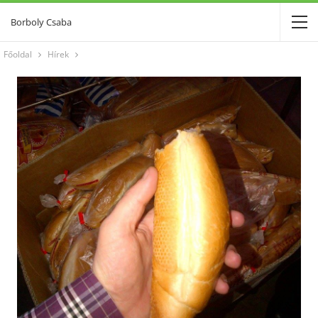
Borboly Csaba
Főoldal
Hírek