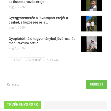
az összetartozás ereje
aug 4, 2026
Gyergyóremetén a lovassport erejét a
család, a közösség és a…
aug 4, 2026
Gyapjúból ház, hagyományból jövő: családi
manufaktúra őrzi a…
aug 4, 2026
ELŐZŐ
KÖVETKEZŐ
1 A 1 414
TEVÉKENYSÉGEK