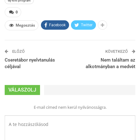
tej-kifli program
0
Megosztás
Facebook
Twitter
ELŐZŐ
KÖVETKEZŐ
Cseretábor nyelvtanulás
Nem találtam az
céljával
alkotmányban a medvét
VÁLASZOLJ
E-mail címed nem kerül nyilvánosságra.