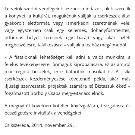
Terveink szerint vendégeink lesznek mindazok, akik szeretik
a könyvet, a kultúrát, magukénak vallják a cserkészek által
gyakorolt életformát, vagy ismerkedni szeretnének vele,
vagy egyszerűen csak egy kellemes, dohányfüstmentes,
otthonos helyet keresnek egy baráti vagy akár üzleti
megbeszélésre, találkozásra – vallják a teaház megálmodói.
– A fiataloknak lehetőséget kell adni a valós munkára, a
felelős tevékenységre, önmaguk kipróbálására. Ez az amiről
már régóta beszélek, erre bátorítok másokat is! A csíki
cserkészek kezdeményezése követendő példa, akár más
ifjúsági szervezetek, projektek számára is! Biztassuk őket! –
fogalmazott Borboly Csaba megyeitanács-elnök.
A megnyitót követően kötetlen kávézgatásra, teázgatásra és
beszélgetésre invitálták a vendégeket.
Csíkszereda, 2014. november 29.