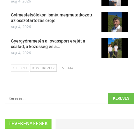
aug 4, 2026
Gyimesfelsőlokon ismét megmutatkozott
az összetartozás ereje
aug 4, 2026
Gyergyóremetén a lovassport erejét a
család, a közösség és a…
aug 4, 2026
ELŐZŐ
KÖVETKEZŐ
1 A 1 414
TEVÉKENYSÉGEK