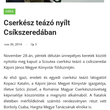
HÍREK
Cserkész teázó nyílt
Csíkszeredában
nov 30, 2014
0
November 28-án, péntek délután ünnepélyes keretek között
nyitotta meg kapuit a Scoutea cserkész teázó a csíkszeredai
Kájoni János Megyei Könyvtár földszintjén.
Az első igazi, eredeti és egyedi cserkész teázó látogatóit
Kopacz Katalin, a Kájoni János Megyei Könyvtár igazgatója,
illetve Szőcs József, a Romániai Magyar Cserkészszövetség
képviselője köszöntötte a megnyitó alkalmából. A fiatalok
életében mérföldkőnek számító rendezvényen részt vett
Borboly Csaba, Hargita Megye Tanácsának elnöke is.