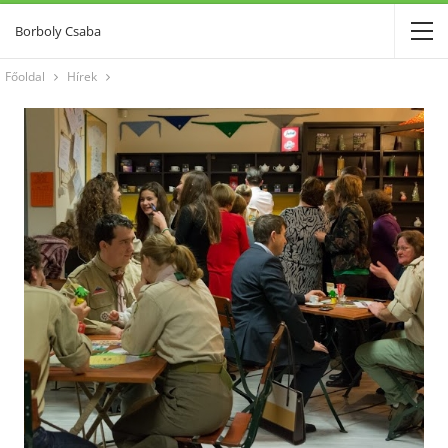
Borboly Csaba
Főoldal
Hírek