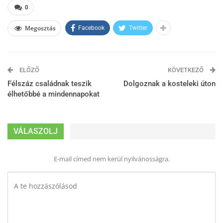
0
Megosztás
Facebook
Twitter
ELŐZŐ
KÖVETKEZŐ
Félszáz családnak teszik
Dolgoznak a kosteleki úton
élhetőbbé a mindennapokat
VÁLASZOLJ
E-mail címed nem kerül nyilvánosságra.