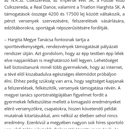
az N.K.Sz. Csíkszereda, az Imperial Wet SK, a Futbal Klub
Csíkszereda, a Real Dance, valamint a Triatlon Harghita SK. A
támogatások összege 4200 és 17500 lej között váltakozik, a
pénzt versenyek szervezésére, felszerelések vásárlására,
edzőtáborokra, sportágak népszerűsítésére fordítják.
– Hargita Megye Tanácsa fontosnak tartja a
sporttevékenységek, rendezvények támogatását pályázati
rendszer útján. Azt gondolom, hogy az épp testben épp lélek
elve napjainkban is meghatározó kell legyen. Lehetőséget
kell biztosítanunk minél több gyermeknek, hogy az internet,
a tévé elől kiszabadulva egészséges életmódot próbáljon
élni. Ehhez pedig szükség van arra, hogy segítséget kapjanak
a felszerelések, felkészítők, versenyek támogatása révén. A
megyei tanács sportstratégiájában figyelmet fordít a
gyermekek felkészülése mellett a kimagasló eredményeket
elérő versenyzőkre, csapatokra, hiszen követendő példát
mutatnak kitartásukkal, ami nélkül az életben sehol nincs
eredmény. Ezenkívül a megyében nagyon sok híres sportoló