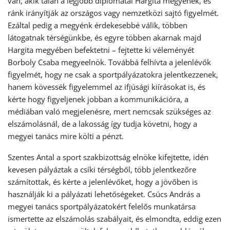
van, akik talán a legjobb diplomatái Hargita megyének, és
ránk irányítják az országos vagy nemzetközi sajtó figyelmét.
Ezáltal pedig a megyénk érdekesebbé válik, többen
látogatnak térségünkbe, és egyre többen akarnak majd
Hargita megyében befektetni – fejtette ki véleményét
Borboly Csaba megyeelnök. Továbbá felhívta a jelenlévők
figyelmét, hogy ne csak a sportpályázatokra jelentkezzenek,
hanem kövessék figyelemmel az ifjúsági kiírásokat is, és
kérte hogy figyeljenek jobban a kommunikációra, a
médiában való megjelenésre, mert nemcsak szükséges az
elszámolásnál, de a lakosság így tudja követni, hogy a
megyei tanács mire költi a pénzt.
Szentes Antal a sport szakbizottság elnöke kifejtette, idén
kevesen pályáztak a csíki térségből, több jelentkezőre
számítottak, és kérte a jelenlévőket, hogy a jövőben is
használják ki a pályázati lehetőségeket. Csúcs András a
megyei tanács sportpályázatokért felelős munkatársa
ismertette az elszámolás szabályait, és elmondta, eddig ezen