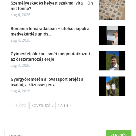
Személyeskedés helyett szakmai vita – Ön
mit tenne?
aug 6, 2026
Románia lemaradásban – utolsó napok a
medvekérdés uniós…
aug 4, 2026
Gyimesfelsőlokon ismét megmutatkozott
az összetartozás ereje
aug 4, 2026
Gyergyóremetén a lovassport erejét a
család, a közösség és a…
aug 4, 2026
ELŐZŐ
KÖVETKEZŐ
1 A 1 414