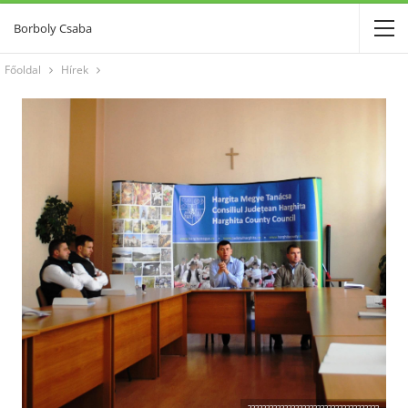
Borboly Csaba
Főoldal
Hírek