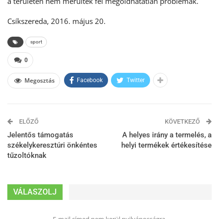
a területen nem merültek fel megoldhatatlan problémák.
Csíkszereda, 2016. május 20.
sport
0
Megosztás
Facebook
Twitter
ELŐZŐ
KÖVETKEZŐ
Jelentős támogatás
A helyes irány a termelés, a
székelykeresztúri önkéntes
helyi termékek értékesítése
tűzoltóknak
VÁLASZOLJ