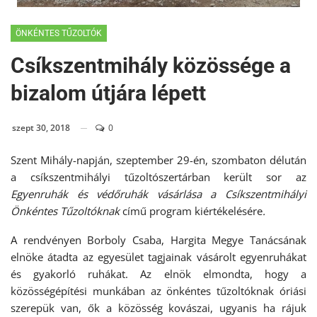
ÖNKÉNTES TŰZOLTÓK
Csíkszentmihály közössége a
bizalom útjára lépett
szept 30, 2018
0
Szent Mihály-napján, szeptember 29-én, szombaton délután
a csíkszentmihályi tűzoltószertárban került sor az
Egyenruhák és védőruhák vásárlása a Csíkszentmihályi
Önkéntes Tűzoltóknak
című program kiértékelésére
.
A rendvényen Borboly Csaba, Hargita Megye Tanácsának
elnöke átadta az egyesület tagjainak vásárolt egyenruhákat
és gyakorló ruhákat. Az elnök elmondta, hogy a
közösségépítési munkában az önkéntes tűzoltóknak óriási
szerepük van, ők a közösség kovászai, ugyanis ha rájuk