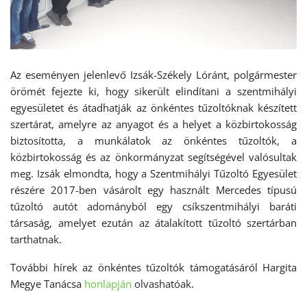
Az eseményen jelenlevő Izsák-Székely Lóránt, polgármester
örömét fejezte ki, hogy sikerült elindítani a szentmihályi
egyesületet és átadhatják az önkéntes tűzoltóknak készített
szertárat, amelyre az anyagot és a helyet a közbirtokosság
biztosította, a munkálatok az önkéntes tűzoltók, a
közbirtokosság és az önkormányzat segítségével valósultak
meg. Izsák elmondta, hogy a Szentmihályi Tűzoltó Egyesület
részére 2017-ben vásárolt egy használt Mercedes típusú
tűzoltó autót adományból egy csíkszentmihályi baráti
társaság, amelyet ezután az átalakított tűzoltó szertárban
tarthatnak.
További hírek az önkéntes tűzoltók támogatásáról Hargita
Megye Tanácsa
honlapján
olvashatóak.