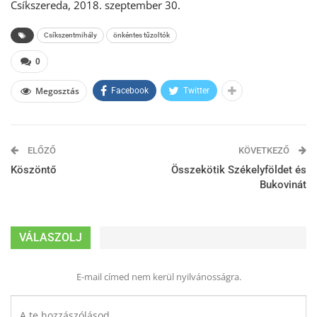
Csíkszereda, 2018. szeptember 30.
Csíkszentmihály
önkéntes tűzoltók
0
Megosztás
Facebook
Twitter
ELŐZŐ
KÖVETKEZŐ
Köszöntő
Összekötik Székelyföldet és
Bukovinát
VÁLASZOLJ
E-mail címed nem kerül nyilvánosságra.