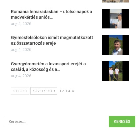
Románia lemaradásban – utolsó napok a
medvekérdés uniós…
aug 4, 2026
Gyimesfelsőlokon ismét megmutatkozott
az összetartozás ereje
aug 4, 2026
Gyergyóremetén a lovassport erejét a
család, a közösség és a…
aug 4, 2026
ELŐZŐ
KÖVETKEZŐ
1 A 1 414