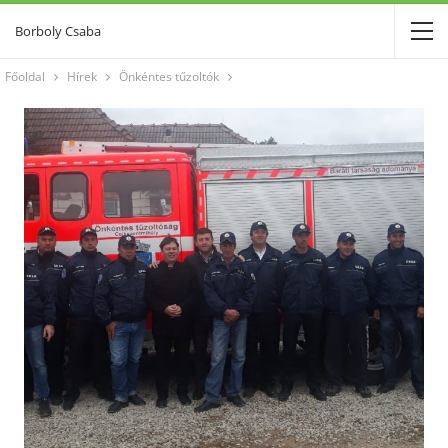
Borboly Csaba
Főoldal
Hírek
Önkéntes tűzoltók