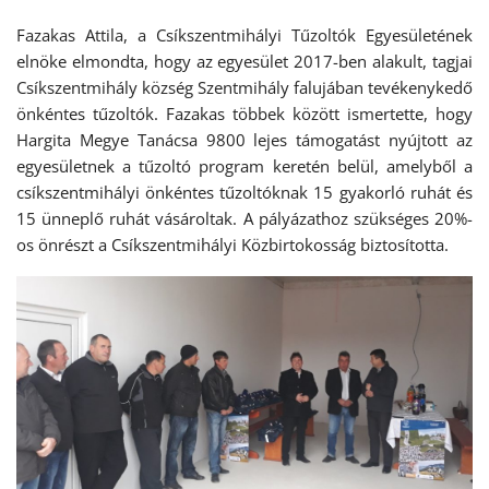
Fazakas Attila, a Csíkszentmihályi Tűzoltók Egyesületének
elnöke elmondta, hogy az egyesület 2017-ben alakult, tagjai
Csíkszentmihály község Szentmihály falujában tevékenykedő
önkéntes tűzoltók. Fazakas többek között ismertette, hogy
Hargita Megye Tanácsa 9800 lejes támogatást nyújtott az
egyesületnek a tűzoltó program keretén belül, amelyből a
csíkszentmihályi önkéntes tűzoltóknak 15 gyakorló ruhát és
15 ünneplő ruhát vásároltak. A pályázathoz szükséges 20%-
os önrészt a Csíkszentmihályi Közbirtokosság biztosította.