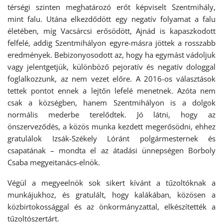
térségi szinten meghatározó erőt képviselt Szentmihály,
mint falu. Utána elkezdődött egy negatív folyamat a falu
életében, míg Vacsárcsi erősödött, Ajnád is kapaszkodott
felfelé, addig Szentmihályon egyre-másra jöttek a rosszabb
eredmények. Bebizonyosodott az, hogy ha egymást vádoljuk
vagy jelentgetjük, különböző pejoratív és negatív dologgal
foglalkozzunk, az nem vezet előre. A 2016-os választások
tettek pontot ennek a lejtőn lefelé menetnek. Azóta nem
csak a községben, hanem Szentmihályon is a dolgok
normális mederbe terelődtek. Jó látni, hogy az
önszerveződés, a közös munka kezdett megerősödni, ehhez
gratulálok Izsák-Székely Lóránt polgármesternek és
csapatának – mondta el az átadási ünnepségen Borboly
Csaba megyeitanács-elnök.
Végül a megyeelnök sok sikert kívánt a tűzoltóknak a
munkájukhoz, és gratulált, hogy kalákában, közösen a
közbirtokossággal és az önkormányzattal, elkészítették a
tűzoltószertárt.