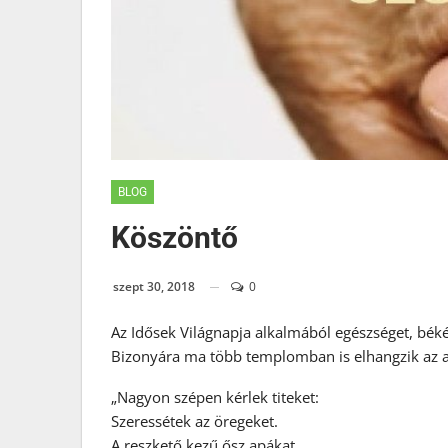
BLOG
Köszöntő
szept 30, 2018
0
Az Idősek Világnapja alkalmából egészséget, bék
Bizonyára ma több templomban is elhangzik az al
„Nagyon szépen kérlek titeket:
Szeressétek az öregeket.
A reszkető kezű ősz apákat,