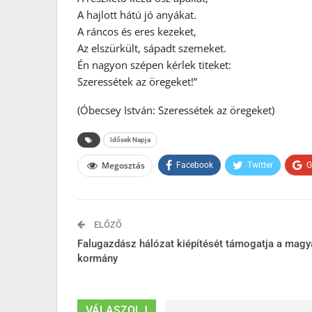
A hajlott hátú jó anyákat.
A ráncos és eres kezeket,
Az elszürkült, sápadt szemeket.
Én nagyon szépen kérlek titeket:
Szeressétek az öregeket!”
(Óbecsey István: Szeressétek az öregeket)
Idősek Napja
Megosztás
Facebook
Twitter
G
ELŐZŐ
Falugazdász hálózat kiépítését támogatja a magy
kormány
VÁLASZOLJ