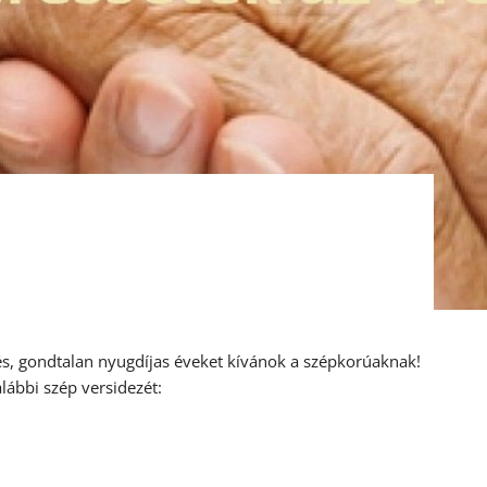
és, gondtalan nyugdíjas éveket kívánok a szépkorúaknak!
ábbi szép versidezét: