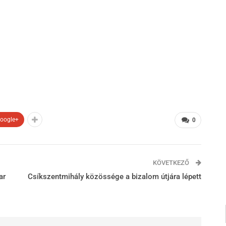
oogle+
0
KÖVETKEZŐ
ar
Csíkszentmihály közössége a bizalom útjára lépett