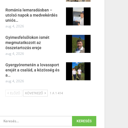
Románia lemaradásban –
utolsó napok a medvekérdés
uniós…
aug 4, 2026
Gyimesfelsőlokon ismét
megmutatkozott az
összetartozás ereje
aug 4, 2026
Gyergyóremetén a lovassport
erejét a család, a közösség és
a…
aug 4, 2026
ELŐZŐ
KÖVETKEZŐ
1 A 1 414