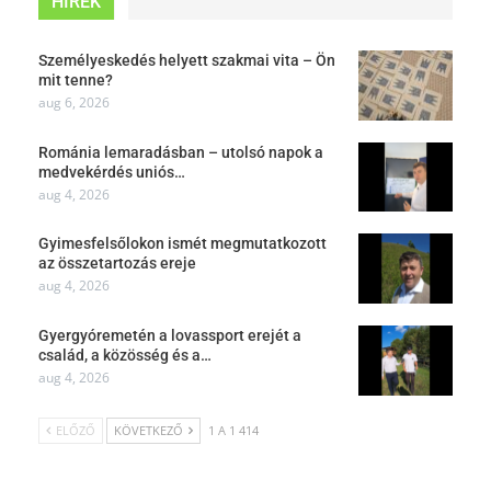
HÍREK
Személyeskedés helyett szakmai vita – Ön
mit tenne?
aug 6, 2026
Románia lemaradásban – utolsó napok a
medvekérdés uniós…
aug 4, 2026
Gyimesfelsőlokon ismét megmutatkozott
az összetartozás ereje
aug 4, 2026
Gyergyóremetén a lovassport erejét a
család, a közösség és a…
aug 4, 2026
ELŐZŐ
KÖVETKEZŐ
1 A 1 414