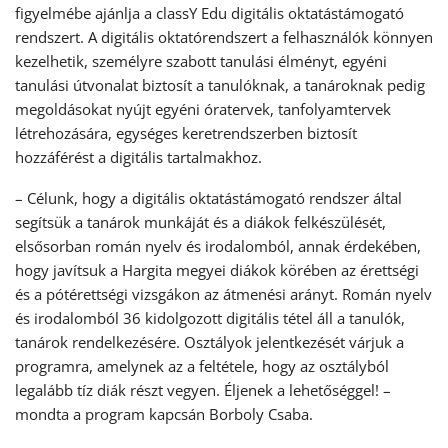
figyelmébe ajánlja a classY Edu digitális oktatástámogató
rendszert. A digitális oktatórendszert a felhasználók könnyen
kezelhetik, személyre szabott tanulási élményt, egyéni
tanulási útvonalat biztosít a tanulóknak, a tanároknak pedig
megoldásokat nyújt egyéni óratervek, tanfolyamtervek
létrehozására, egységes keretrendszerben biztosít
hozzáférést a digitális tartalmakhoz.
– Célunk, hogy a digitális oktatástámogató rendszer által
segítsük a tanárok munkáját és a diákok felkészülését,
elsősorban román nyelv és irodalomból, annak érdekében,
hogy javítsuk a Hargita megyei diákok körében az érettségi
és a pótérettségi vizsgákon az átmenési arányt. Román nyelv
és irodalomból 36 kidolgozott digitális tétel áll a tanulók,
tanárok rendelkezésére. Osztályok jelentkezését várjuk a
programra, amelynek az a feltétele, hogy az osztályból
legalább tíz diák részt vegyen. Éljenek a lehetőséggel! –
mondta a program kapcsán Borboly Csaba.