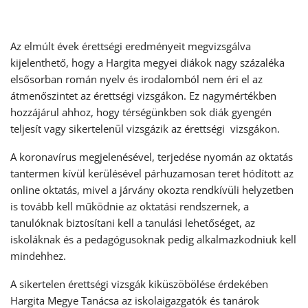
Az elmúlt évek érettségi eredményeit megvizsgálva
kijelenthető, hogy a Hargita megyei diákok nagy százaléka
elsősorban román nyelv és irodalomból nem éri el az
átmenőszintet az érettségi vizsgákon. Ez nagymértékben
hozzájárul ahhoz, hogy térségünkben sok diák gyengén
teljesít vagy sikertelenül vizsgázik az érettségi vizsgákon.
A koronavírus megjelenésével, terjedése nyomán az oktatás
tantermen kívül kerülésével párhuzamosan teret hódított az
online oktatás, mivel a járvány okozta rendkívüli helyzetben
is tovább kell működnie az oktatási rendszernek, a
tanulóknak biztosítani kell a tanulási lehetőséget, az
iskoláknak és a pedagógusoknak pedig alkalmazkodniuk kell
mindehhez.
A sikertelen érettségi vizsgák kiküszöbölése érdekében
Hargita Megye Tanácsa az iskolaigazgatók és tanárok