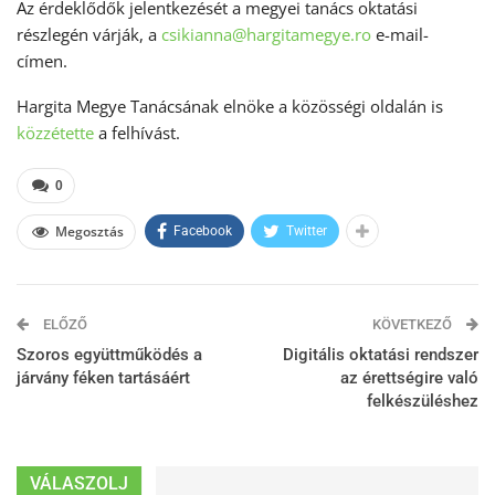
Az érdeklődők jelentkezését a megyei tanács oktatási
részlegén várják, a
csikianna@hargitamegye.ro
e-mail-
címen.
Hargita Megye Tanácsának elnöke a közösségi oldalán is
közzétette
a felhívást.
0
Megosztás
Facebook
Twitter
ELŐZŐ
KÖVETKEZŐ
Szoros együttműködés a
Digitális oktatási rendszer
járvány féken tartásáért
az érettségire való
felkészüléshez
VÁLASZOLJ