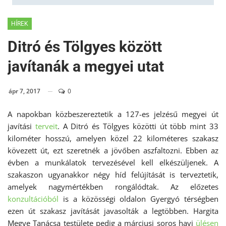
HÍREK
Ditró és Tölgyes között
javítanák a megyei utat
ápr 7, 2017
0
A napokban közbeszereztetik a 127-es jelzésű megyei út
javítási
terveit
. A Ditró és Tölgyes közötti út több mint 33
kilométer hosszú, amelyen közel 22 kilométeres szakasz
kövezett út, ezt szeretnék a jövőben aszfaltozni. Ebben az
évben a munkálatok tervezésével kell elkészüljenek. A
szakaszon ugyanakkor négy híd felújítását is terveztetik,
amelyek nagymértékben rongálódtak. Az előzetes
konzultációból
is a közösségi oldalon Gyergyó térségben
ezen út szakasz javítását javasolták a legtöbben. Hargita
Megye Tanácsa testülete pedig a márciusi soros havi
ülésen