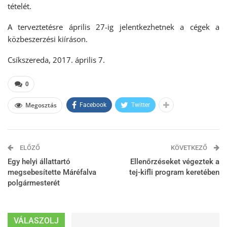
tételét.
A terveztetésre április 27-ig jelentkezhetnek a cégek a
közbeszerzési kiíráson.
Csíkszereda, 2017. április 7.
0
Megosztás
Facebook
Twitter
ELŐZŐ
KÖVETKEZŐ
Egy helyi állattartó
Ellenőrzéseket végeztek a
megsebesítette Máréfalva
tej-kifli program keretében
polgármesterét
VÁLASZOLJ