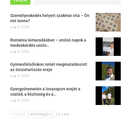
Személyeskedés helyett szakmai vita – Ön
mit tenne?
aug 6, 2026
Románia lemaradásban – utolsó napok a
medvekérdés uniós…
aug 4, 2026
Gyimesfelsőlokon ismét megmutatkozott
az összetartozás ereje
aug 4, 2026
Gyergyóremetén a lovassport erejét a
család, a közösség és a…
aug 4, 2026
ELŐZŐ
KÖVETKEZŐ
1 A 1 414