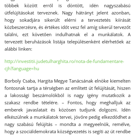
többek között erről is döntött, idén nagyszabású
útfelújításokat terveznek. Nagy hátrányt jelent azonban,
hogy sokadjára sikerült elérni a terveztetés kiírását
közbeszerzésre, és értékes időt vesz fel amíg sikerül tervezőt
találni, ezt követően indulhatnak el a munkálatok. A
tervezett beruházások listája településenként elérhetőek az
alábbi linken:
http://investitii.judetulharghita.ro/nota-de-fundamentare-
cjh?language=hu
Borboly Csaba, Hargita Megye Tanácsának elnöke kiemelten
fontosnak tartja a térségben az említett út felújítását, hiszen
a lakossági beszámolókból is nagy igény mutatkozik a
szakasz rendbe tételére. – Fontos, hogy meghalljuk az
emberek javaslatait és közösen tudjunk dolgozni. Idén
elkészülnek a munkálatok tervei, jövőre pedig elkezdődhet a
nagy szabású felújítás – mondta a megyeelnök, remélve,
hogy a szociáldemokrata községvezetés is segíti az út rendbe