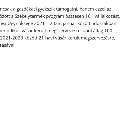
mcsak a gazdákat igyekszik támogatni, hanem ezzel az
között a Székelytermék program összesen 161 vállalkozást,
ztési Ügynöksége 2021 – 2023. január közötti időszakban
periodikus vásár került megszervezésre, ahol átlag 100
. 2021-2023 között 21 havi vásár került megszervezésre,
zásával.