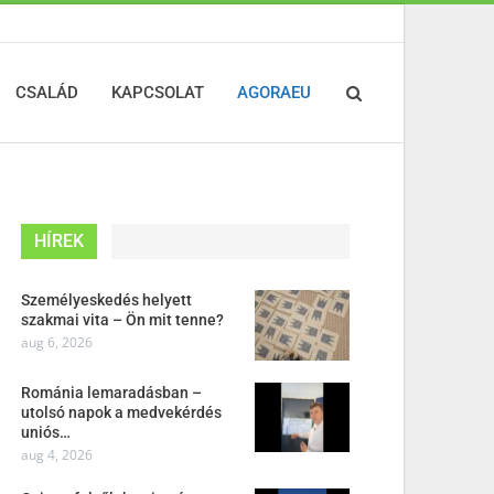
CSALÁD
KAPCSOLAT
AGORAEU
HÍREK
Személyeskedés helyett
szakmai vita – Ön mit tenne?
aug 6, 2026
Románia lemaradásban –
utolsó napok a medvekérdés
uniós…
aug 4, 2026