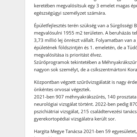
keretében megvalósítsuk egy 3 emelet magas épü
egészségügyi személyzet számára.
Épületfejlesztés terén szükség van a Sürgősségi B
megvalósulni 1955 m2 területen. A beruházás telj
3,73 millió lej önrészt vállalt. Folyamatban van a
épületének földszintjén és 1. emeletén, de a Tüd
megvalósítása is prioritást élvez.
Szűrőprogramok tekintetében a Méhnyakrákszűrés,
nagyon sok személyt, de a csíkszentmártoni Korai
Központban végzett szűrővizsgálatát is nagy ér
önkéntes orvosai végeztek.
2021-ben 907 méhnyakrákszűrés, 140 prosztata r
neurológiai vizsgálat történt. 2022-ben pedig 8
pszichiátriai vizsgálat, 215 családtervezési tanác
gyerekortopédiai vizsgálatra került sor.
Hargita Megye Tanácsa 2021-ben 59 egyesületet, 