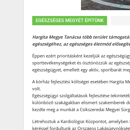
EGÉSZSÉGES MEGYÉT ÉPÍTÜNK
Hargita Megye Tanácsa több terület támogatás
egészségéhez, az egészséges életmód elősegít
Éppen ezért prioritásként kezeljük az egészségügy
sporttevékenységeket és ösztönözzük az egészséges
egészségügyet, emellett egy aktív, sportbarát me
A kórház fejlesztési költségei esetében Hargita
volt.
Egészségügyi szolgáltatások fejlesztése tekintet
különböző szakágakban elismert szakemberek d
kezdte meg a munkát a Csíkszeredai Megyei Sür
Létrehoztuk a Kardiológiai Központot, amelyben
kéréssel fordultunk az Országos Lakásügynökség (