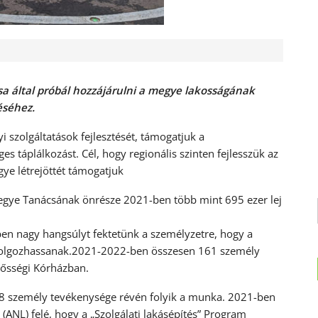
a által próbál hozzájárulni a megye lakosságának
éséhez.
i szolgáltatások fejlesztését, támogatjuk a
 táplálkozást. Cél, hogy regionális szinten fejlesszük az
gye létrejöttét támogatjuk
 Megye Tanácsának önrésze 2021-ben több mint 695 ezer lej
ében nagy hangsúlyt fektetünk a személyzetre, hogy a
olgozhassanak.2021-2022-ben összesen 161 személy
gősségi Kórházban.
 8 személy tevékenysége révén folyik a munka. 2021-ben
ANL) felé, hogy a „Szolgálati lakásépítés” Program