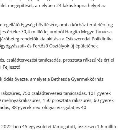
let megépítését, amelyben 24 lakás kapna helyet az
etegellátó Egység bővítésére, ami a kórház területén fog
es értéke 70,4 millió lej amiből Hargita Megye Tanácsa
 járóbeteg rendelők kialakítása a Csíkszeredai Poliklinika
őgyógyászati- és Fertőző Osztályok új épületének
 családtervezési tanácsadás, prosztata rákszűrés ért el
 Fejlesztő
deklődés övezte, amelyet a Bethesda Gyermekkórház
ákszűrés, 750 családtervezési tanácsadás, 101 gyerek
70 méhnyakrákszűrés, 150 prosztata rákszűrés, 60 gyerek
sadás, 88 gyerek neurológiai vizsgálat és 40
2022-ben 45 egyesületet támogatott, összesen 1,6 millió