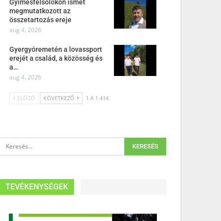
Gyimesfelsőlokon ismét
megmutatkozott az
összetartozás ereje
aug 4, 2026
Gyergyóremetén a lovassport
erejét a család, a közösség és
a…
aug 4, 2026
ELŐZŐ
KÖVETKEZŐ
1 A 1 414
TEVÉKENYSÉGEK