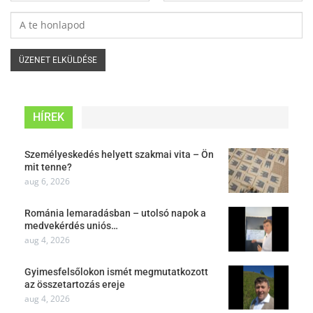
HÍREK
Személyeskedés helyett szakmai vita – Ön
mit tenne?
aug 6, 2026
Románia lemaradásban – utolsó napok a
medvekérdés uniós…
aug 4, 2026
Gyimesfelsőlokon ismét megmutatkozott
az összetartozás ereje
aug 4, 2026