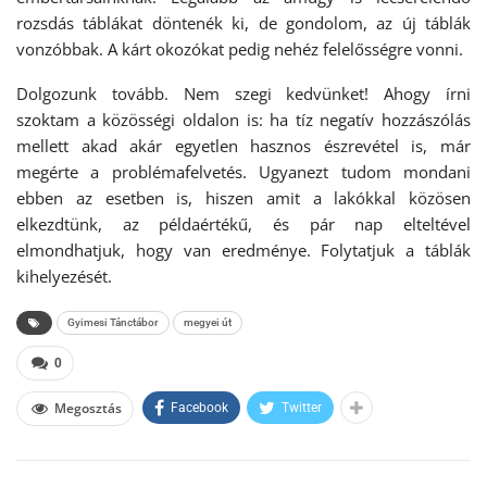
rozsdás táblákat döntenék ki, de gondolom, az új táblák
vonzóbbak. A kárt okozókat pedig nehéz felelősségre vonni.
Dolgozunk tovább. Nem szegi kedvünket! Ahogy írni
szoktam a közösségi oldalon is: ha tíz negatív hozzászólás
mellett akad akár egyetlen hasznos észrevétel is, már
megérte a problémafelvetés. Ugyanezt tudom mondani
ebben az esetben is, hiszen amit a lakókkal közösen
elkezdtünk, az példaértékű, és pár nap elteltével
elmondhatjuk, hogy van eredménye. Folytatjuk a táblák
kihelyezését.
Gyimesi Tánctábor
megyei út
0
Megosztás
Facebook
Twitter