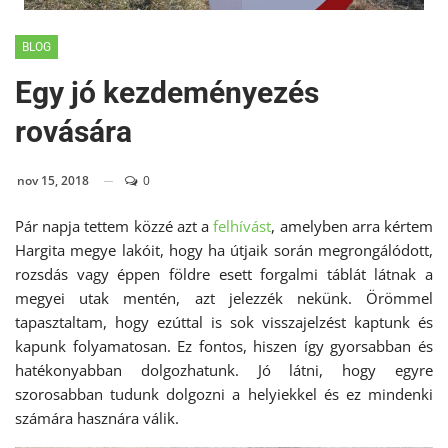
BLOG
Egy jó kezdeményezés
rovására
nov 15, 2018
0
Pár napja tettem közzé azt a
felhívást
, amelyben arra kértem
Hargita megye lakóit, hogy ha útjaik során megrongálódott,
rozsdás vagy éppen földre esett forgalmi táblát látnak a
megyei utak mentén, azt jelezzék nekünk. Örömmel
tapasztaltam, hogy ezúttal is sok visszajelzést kaptunk és
kapunk folyamatosan. Ez fontos, hiszen így gyorsabban és
hatékonyabban dolgozhatunk. Jó látni, hogy egyre
szorosabban tudunk dolgozni a helyiekkel és ez mindenki
számára hasznára válik.