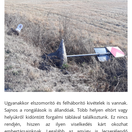
Ugyanakkor elszomorító és felháborító kivételek is vannak.
Sajnos a rongálások is állandóak. Több helyen eltört vagy
helyükről kidöntött forgalmi táblával találkoztunk. Ez nincs
rendjén, hiszen az ilyen viselkedés kárt okozhat
embertársainknak. Legalább az amúgy is lecserélendő