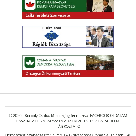
© 2026 - Borboly Csaba. Minden jog fenntartva!
FACEBOOK OLDALAM
HASZNÁLATI SZABÁLYZATA
ADATKEZELÉSI ÉS ADATVÉDELMI
TÁJÉKOZTATÓ
Elérhetőség: Szabadság tér 5., 530140 Csíkszereda (Románia) Telefon: +40