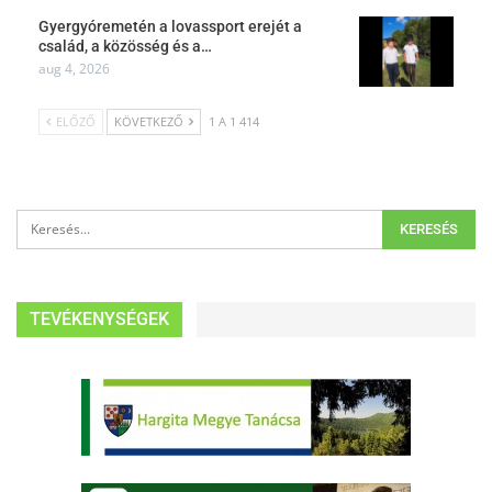
Gyergyóremetén a lovassport erejét a
család, a közösség és a…
aug 4, 2026
ELŐZŐ
KÖVETKEZŐ
1 A 1 414
TEVÉKENYSÉGEK