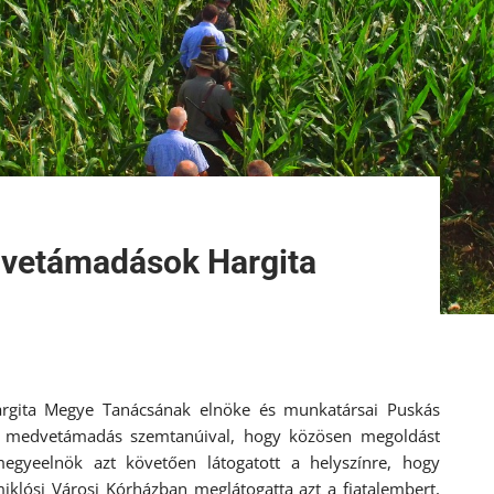
dvetámadások Hargita
Hargita Megye Tanácsának elnöke és munkatársai Puskás
t medvetámadás szemtanúival, hogy közösen megoldást
megyeelnök azt követően látogatott a helyszínre, hogy
klósi Városi Kórházban meglátogatta azt a fiatalembert,