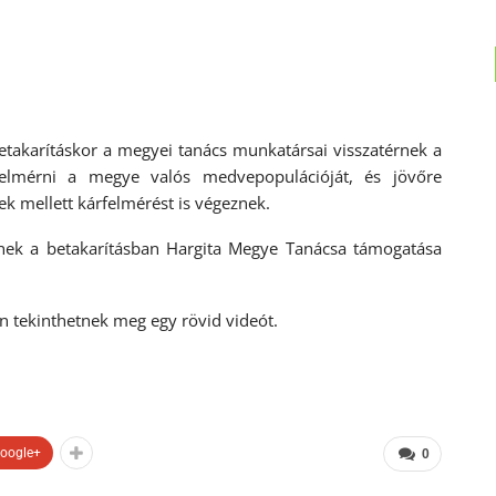
etakarításkor a megyei tanács munkatársai visszatérnek a
felmérni a megye valós medvepopulációját, és jövőre
k mellett kárfelmérést is végeznek.
őnek a betakarításban Hargita Megye Tanácsa támogatása
n tekinthetnek meg egy rövid videót.
oogle+
0