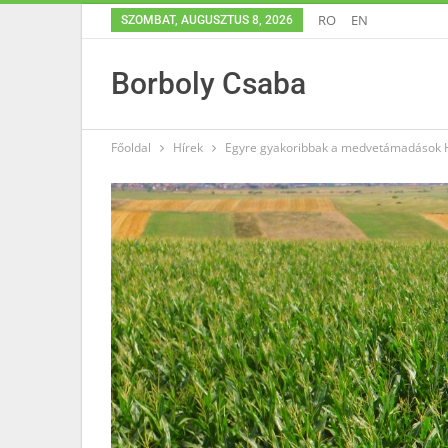
RO
EN
SZOMBAT, AUGUSZTUS 8, 2026
Borboly Csaba
Főoldal
Hírek
Egyre gyakoribbak a medvetámadások 