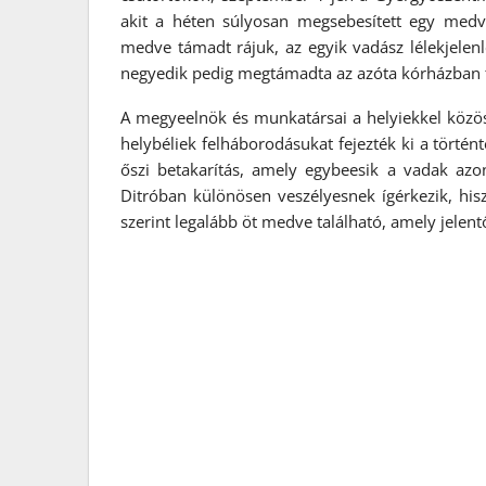
akit a héten súlyosan megsebesített egy medv
medve támadt rájuk, az egyik vadász lélekjelen
negyedik pedig megtámadta az azóta kórházban f
A megyeelnök és munkatársai a helyiekkel köz
helybéliek felháborodásukat fejezték ki a törté
őszi betakarítás, amely egybeesik a vadak azon
Ditróban különösen veszélyesnek ígérkezik, his
szerint legalább öt medve található, amely jelen