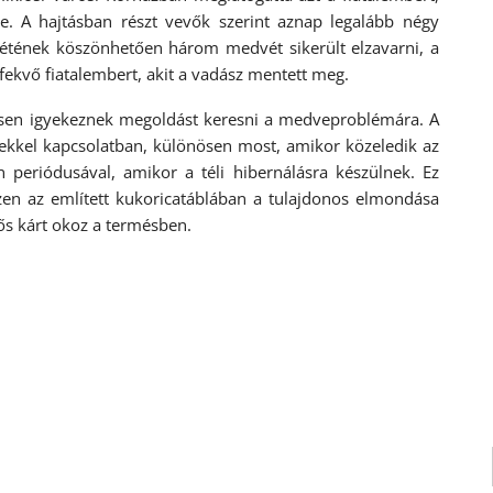
e. A hajtásban részt vevők szerint aznap legalább négy
létének köszönhetően három medvét sikerült elzavarni, a
ekvő fiatalembert, akit a vadász mentett meg.
ösen igyekeznek megoldást keresni a medveproblémára. A
ntekkel kapcsolatban, különösen most, amikor közeledik az
 periódusával, amikor a téli hibernálásra készülnek. Ez
zen az említett kukoricatáblában a tulajdonos elmondása
tős kárt okoz a termésben.