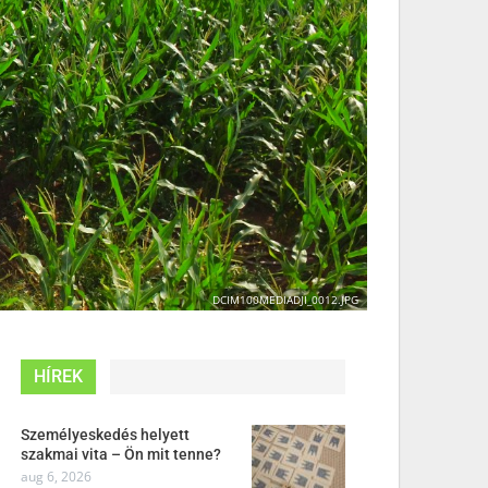
DCIM100MEDIADJI_0012.JPG
HÍREK
Személyeskedés helyett
szakmai vita – Ön mit tenne?
aug 6, 2026