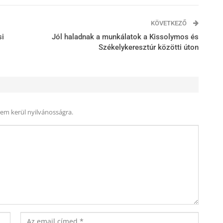
KÖVETKEZŐ
si
Jól haladnak a munkálatok a Kissolymos és
Székelykeresztúr közötti úton
nem kerül nyilvánosságra.