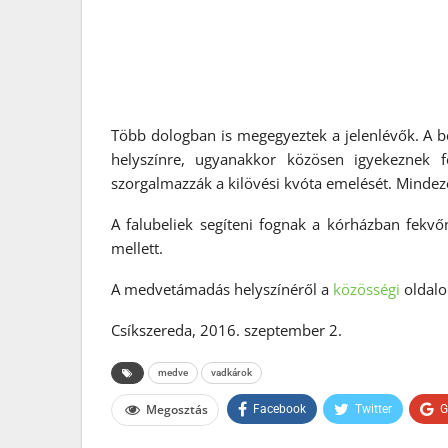
Több dologban is megegyeztek a jelenlévők. A b
helyszínre, ugyanakkor közösen igyekeznek 
szorgalmazzák a kilövési kvóta emelését. Mindeze
A falubeliek segíteni fognak a kórházban fekv
mellett.
A medvetámadás helyszínéről a
közösségi
oldalo
Csíkszereda, 2016. szeptember 2.
medve
vadkárok
Megosztás
Facebook
Twitter
G