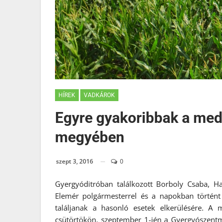
HÍREK
VADKÁROK
Egyre gyakoribbak a me
megyében
szept 3, 2016
0
Gyergyóditróban találkozott Borboly Csaba, 
Elemér polgármesterrel és a napokban történ
találjanak a hasonló esetek elkerülésére. A 
csütörtökön, szeptember 1-jén a Gyergyószentmi