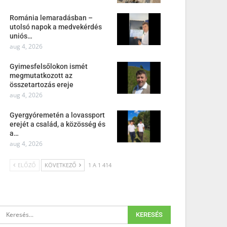
Románia lemaradásban –
utolsó napok a medvekérdés
uniós…
aug 4, 2026
Gyimesfelsőlokon ismét
megmutatkozott az
összetartozás ereje
aug 4, 2026
Gyergyóremetén a lovassport
erejét a család, a közösség és
a…
aug 4, 2026
ELŐZŐ
KÖVETKEZŐ
1 A 1 414