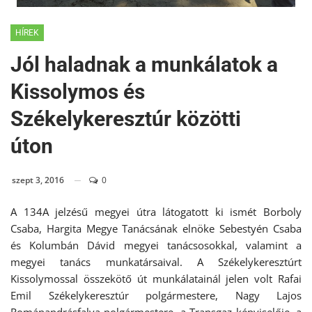
HÍREK
Jól haladnak a munkálatok a
Kissolymos és
Székelykeresztúr közötti
úton
szept 3, 2016
0
A 134A jelzésű megyei útra látogatott ki ismét Borboly
Csaba, Hargita Megye Tanácsának elnöke Sebestyén Csaba
és Kolumbán Dávid megyei tanácsosokkal, valamint a
megyei tanács munkatársaival. A Székelykeresztúrt
Kissolymossal összekötő út munkálatainál jelen volt Rafai
Emil Székelykeresztúr polgármestere, Nagy Lajos