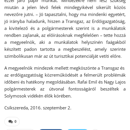
ezzel járó papír munkát. Mindezekre nem lesz szükség
miután a jelen lévő felek mindegyikével sikerült közös
nevezőre jutni. – Jó tapasztalni, hogy ma mindenki egyetért,
jó irányba haladunk, hiszen a Transgaz, az Erdőigazgatóság,
a kivitelező és a polgármesterek szerint is a munkálatok
rendben zajlanak, az előírásoknak megfelelően – tette hozzá
a megyeelnök, aki a munkálatok helyszínén faágakból
készített padon tartotta a megbeszélést, amely szerinte
szimbolikusan már az út turisztikai potenciálját vetíti előre.
A megyeelnök mindezek mellett megköszönte a Transgaz és
az erdőigazgatóság közreműködését a felmerült problémák
időbeni és hatékony megoldásában. Rafai Emil és Nagy Lajos
polgármesterek az útvonal fontosságáról beszéltek a
Solymosok vidékén élők körében.
Csíkszereda, 2016. szeptember 2.
0