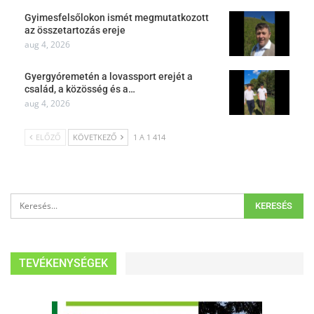
Gyimesfelsőlokon ismét megmutatkozott
az összetartozás ereje
aug 4, 2026
Gyergyóremetén a lovassport erejét a
család, a közösség és a…
aug 4, 2026
ELŐZŐ
KÖVETKEZŐ
1 A 1 414
TEVÉKENYSÉGEK