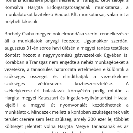
Románandrásfalva polgármestere, a Transgaz képviselője, a
Romsilva Hargita Erdőigazgatóságának munkatársai, a
munkálatokat kivitelező Viaduct Kft. munkatársai, valamint a
helybéli lakosok.
Borboly Csaba megyeelnök elmondása szerint rendelkezésre
áll a munkálatok anyagi fedezete. Ugyanakkor szerdán,
augusztus 31-én soros havi ülésén a megyei tanács testülete
döntést hozott a nagynyomású gázvezetékek ügyében is.
Korábban a Transgaz nem engedte a nehéz munkagépeket a
vezetékre, a tanácsülés határozata értelmében elkülönítik a
szükséges összeget és elindíthatják a vezetékekhez
szükséges védőcsövek közbeszereztetése. A
székelykeresztúri halastavak környékén pedig miután a
Hargita megyei Katasztari és Ingatlan-nyilvántartási Hivatal
kijelöli a megyei út nyomvonalát kezdődhetnek a
munkálatok. Mindezek mellett a korábban szükségesnek vélt
terület cserére sem lesz szükség, amely 200 ezer lej többlet
költséget jelentett volna Hargita Megye Tanácsának és az