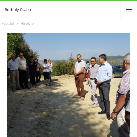
Borboly Csaba
Főoldal
Hírek