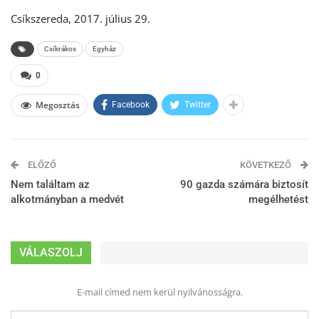
Csíkszereda, 2017. július 29.
Csíkrákos
Egyház
0
Megosztás
Facebook
Twitter
ELŐZŐ
KÖVETKEZŐ
Nem találtam az
90 gazda számára biztosít
alkotmányban a medvét
megélhetést
VÁLASZOLJ
E-mail címed nem kerül nyilvánosságra.