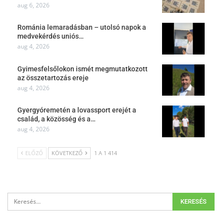
aug 6, 2026
Románia lemaradásban – utolsó napok a
medvekérdés uniós…
aug 4, 2026
Gyimesfelsőlokon ismét megmutatkozott
az összetartozás ereje
aug 4, 2026
Gyergyóremetén a lovassport erejét a
család, a közösség és a…
aug 4, 2026
ELŐZŐ
KÖVETKEZŐ
1 A 1 414