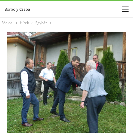
Borboly Csaba
Főoldal
Hírek
Egyház