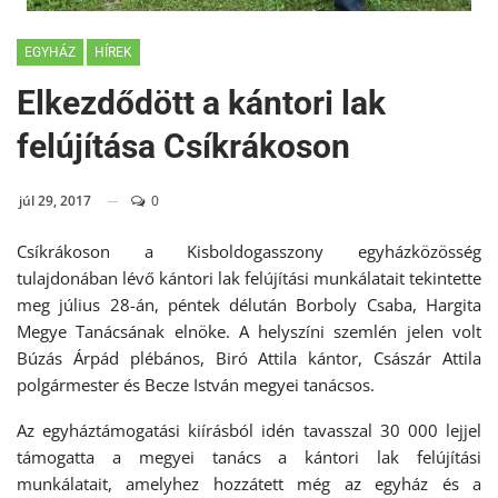
EGYHÁZ
HÍREK
Elkezdődött a kántori lak
felújítása Csíkrákoson
júl 29, 2017
0
Csíkrákoson a Kisboldogasszony egyházközösség
tulajdonában lévő kántori lak felújítási munkálatait tekintette
meg július 28-án, péntek délután Borboly Csaba, Hargita
Megye Tanácsának elnöke. A helyszíni szemlén jelen volt
Búzás Árpád plébános, Biró Attila kántor, Császár Attila
polgármester és Becze István megyei tanácsos.
Az egyháztámogatási kiírásból idén tavasszal 30 000 lejjel
támogatta a megyei tanács a kántori lak felújítási
munkálatait, amelyhez hozzátett még az egyház és a