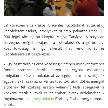
Ezt követően a Csíkrákosi Önkéntes Tűzoltóknak adtak át új
védőfelszereléseket, amelyeket szintén pályázat útján 13
000 lejjel támogatott Hargita Megye Tanácsa. A pályázati
összeghez még hozzájárult a csíkrákosi és a göröcsfalvi
közbirtokosság is, így sikerült hat rend ruhát és
védőfelszerelést beszerezni.
– Egy összetartó és erős közösség életében mindkét történés
fontos szerepet játszik, hiszen az egyház és annak
szolgálatra kész munkatársai az egész falut is szolgálják
egyben, akár csak az önkéntes tűzoltók, akik időt és energiát
áldoznak fel szükség esetén valamint testi épségüket is
kockára teszik a javak és az emberi életek védelmében –
fogalmazott
közösségi oldalán
Borboly Csaba megyeitanács-
elnök.