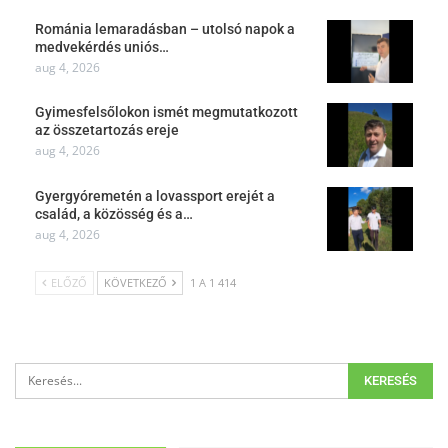
Románia lemaradásban – utolsó napok a
medvekérdés uniós…
aug 4, 2026
Gyimesfelsőlokon ismét megmutatkozott
az összetartozás ereje
aug 4, 2026
Gyergyóremetén a lovassport erejét a
család, a közösség és a…
aug 4, 2026
ELŐZŐ
KÖVETKEZŐ
1 A 1 414