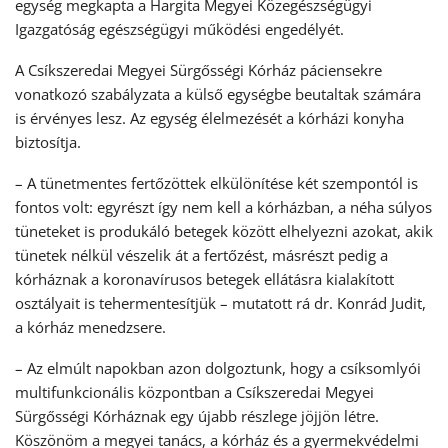
egység megkapta a Hargita Megyei Közegészségügyi
Igazgatóság egészségügyi működési engedélyét.
A Csíkszeredai Megyei Sürgősségi Kórház páciensekre
vonatkozó szabályzata a külső egységbe beutaltak számára
is érvényes lesz. Az egység élelmezését a kórházi konyha
biztosítja.
– A tünetmentes fertőzöttek elkülönítése két szempontól is
fontos volt: egyrészt így nem kell a kórházban, a néha súlyos
tüneteket is produkáló betegek között elhelyezni azokat, akik
tünetek nélkül vészelik át a fertőzést, másrészt pedig a
kórháznak a koronavírusos betegek ellátásra kialakított
osztályait is tehermentesítjük – mutatott rá dr. Konrád Judit,
a kórház menedzsere.
– Az elmúlt napokban azon dolgoztunk, hogy a csíksomlyói
multifunkcionális központban a Csíkszeredai Megyei
Sürgősségi Kórháznak egy újabb részlege jöjjön létre.
Köszönöm a megyei tanács, a kórház és a gyermekvédelmi