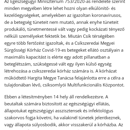
Az Egészségügyi Minisztérium 753/2020-as rendelete szerint
minden megyében létre lehet hozni olyan elkülönítő- és
kezelőegységeket, amelyekben az igazoltan koronavírusos,
de a betegség tüneteit nem mutató, annak enyhe tüneteit
produkáló, tünetmentessé vált vagy pedig kockázati tényező
nélküli személyeket fektetik be. Miután Csík térségében
egyre több fertőzést igazoltak, és a Csíkszeredai Megyei
Sürgősségi Kórház Covid-19-es betegeket ellátó osztályain a
maximális kapacitást is elérte egy adott pillanatban a
beteglétszám, szükségessé vált egy ilyen külső egység
létrehozása a csíkszeredai kórház számára is. A kórházat
működtető Hargita Megye Tanácsa felajánlotta erre a célra a
tulajdonában lévő, csíksomlyói Multifunkcionális Központot.
Ebben a létesítményben 14 hely áll rendelkezésre. A
beutaltak számára biztosított az egészségügyi ellátás,
állapotukat egészségügyi asszisztensek és infektológus
szakorvos fogja követni, ha valakinél tünetek jelentkeznek,
vagy állapota súlyosbodik, akkor visszakerül a kórházba. Az