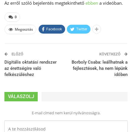
Az erről szóló bejelentés megtekinthető
ebben
a videóban.
0
Megosztás
Facebook
Twitter
ELŐZŐ
KÖVETKEZŐ
Digitális oktatási rendszer
Borboly Csaba: leállhatnak a
az érettségire való
fejlesztések, ha nem lépünk
felkészüléshez
időben
VÁLASZOLJ
E-mail címed nem kerül nyilvánosságra.