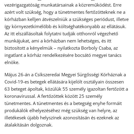
vezérigazgatóság munkatársainak a közreműködést. Erre
azért volt szükség, hogy a tünetmentes fertőzötteknek ne a
kórházban kelljen átvészelniük a szükséges periódust, illetve
így környezetkímélőbb és költséghatékonyabb az ellátásuk.
Az itt elszállásoltak folytatni tudják otthonról végezhető
munkájukat, ami a kórházban nem lehetséges, és itt
biztosított a kényelmük – nyilatkozta Borboly Csaba, az
ingatlant a kórház rendelkezésére bocsátó megyei tanács
elnöke.
Május 26-án a Csíkszeredai Megyei Sürgősségi Kórháznak a
Covid-19-es betegek ellátására kijelölt osztályain összesen
63 beteget ápoltak, közülük 55 személy igazoltan fertőzött a
koronavírussal. A fertőzöttek között 25 személy
tünetmentes. A tünetmentes és a betegség enyhe formáit
produkálók elhelyezéséhez még szükség van helyre, az
illetékesek újabb helyszínek azonosításán és ezeknek az
átalakításán dolgoznak.