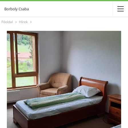
Borboly Csaba
Főoldal
Hírek