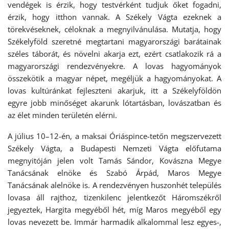
vendégek is érzik, hogy testvérként tudjuk őket fogadni,
érzik, hogy itthon vannak. A Székely Vágta ezeknek a
törekvéseknek, céloknak a megnyilvánulása. Mutatja, hogy
Székelyföld szeretné megtartani magyarországi barátainak
széles táborát, és növelni akarja ezt, ezért csatlakozik rá a
magyarországi rendezvényekre. A lovas hagyományok
összekötik a magyar népet, megéljük a hagyományokat. A
lovas kultúránkat fejleszteni akarjuk, itt a Székelyföldön
egyre jobb minőséget akarunk lótartásban, lovászatban és
az élet minden területén elérni.
A július 10–12-én, a maksai Óriáspince-tetőn megszervezett
Székely Vágta, a Budapesti Nemzeti Vágta előfutama
megnyitóján jelen volt Tamás Sándor, Kovászna Megye
Tanácsának elnöke és Szabó Árpád, Maros Megye
Tanácsának alelnöke is. A rendezvényen huszonhét település
lovasa áll rajthoz, tizenkilenc jelentkezőt Háromszékről
jegyeztek, Hargita megyéből hét, míg Maros megyéből egy
lovas nevezett be. Immár harmadik alkalommal lesz egyes-,