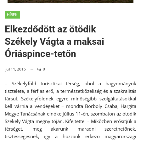
HÍREK
Elkezdődött az ötödik
Székely Vágta a maksai
Óriáspince-tetőn
júl 11, 2015
0
– Székelyföld turisztikai térség, ahol a hagyományok
tisztelete, a férfias erő, a természetközeliség és a szakralitás
társul. Székelyföldnek egyre minőségibb szolgáltatásokkal
kell várnia a vendégeket – mondta Borboly Csaba, Hargita
Megye Tanácsának elnöke július 11-én, szombaton az ötödik
Székely Vágta megnyitóján. Kifejtette: – Miközben erősítjük a
térséget, meg akarunk maradni szerethetőnek,
tisztességesnek, így a hozzánk érkező magyarországi