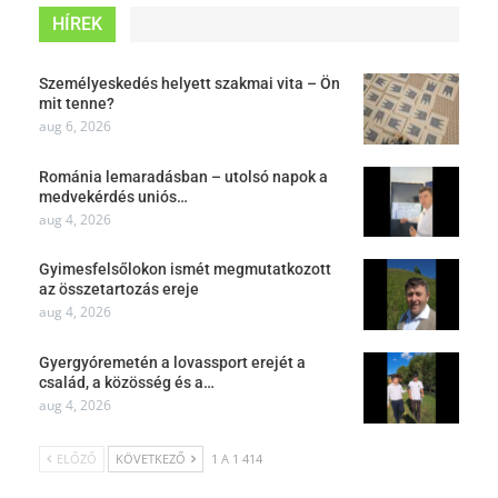
HÍREK
Személyeskedés helyett szakmai vita – Ön
mit tenne?
aug 6, 2026
Románia lemaradásban – utolsó napok a
medvekérdés uniós…
aug 4, 2026
Gyimesfelsőlokon ismét megmutatkozott
az összetartozás ereje
aug 4, 2026
Gyergyóremetén a lovassport erejét a
család, a közösség és a…
aug 4, 2026
ELŐZŐ
KÖVETKEZŐ
1 A 1 414