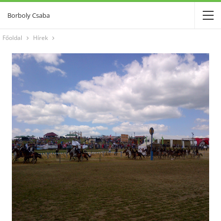
Borboly Csaba
Főoldal
Hírek