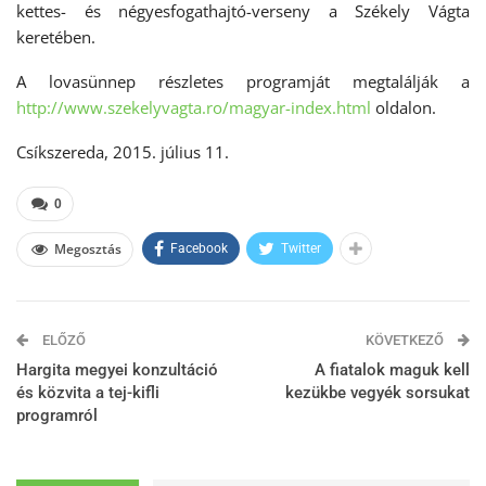
kettes- és négyesfogathajtó-verseny a Székely Vágta
keretében.
A lovasünnep részletes programját megtalálják a
http://www.szekelyvagta.ro/magyar-index.html
oldalon.
Csíkszereda, 2015. július 11.
0
Megosztás
Facebook
Twitter
ELŐZŐ
KÖVETKEZŐ
Hargita megyei konzultáció
A fiatalok maguk kell
és közvita a tej-kifli
kezükbe vegyék sorsukat
programról