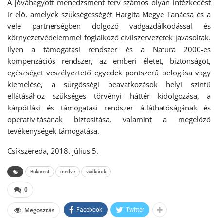
A jóváhagyott menedzsment terv számos olyan intézkedést
ír elő, amelyek szükségességét Hargita Megye Tanácsa és a
vele partnerségben dolgozó vadgazdálkodással és
környezetvédelemmel foglalkozó civilszervezetek javasoltak.
Ilyen a támogatási rendszer és a Natura 2000-es
kompenzációs rendszer, az emberi életet, biztonságot,
egészséget veszélyeztető egyedek pontszerű befogása vagy
kiemelése, a sürgősségi beavatkozások helyi szintű
ellátásához szükséges törvényi háttér kidolgozása, a
kárpótlási és támogatási rendszer átláthatóságának és
operativitásának biztosítása, valamint a megelőző
tevékenységek támogatása.
Csíkszereda, 2018. július 5.
Bukarest
medve
vadkárok
0
Megosztás
Facebook
Twitter