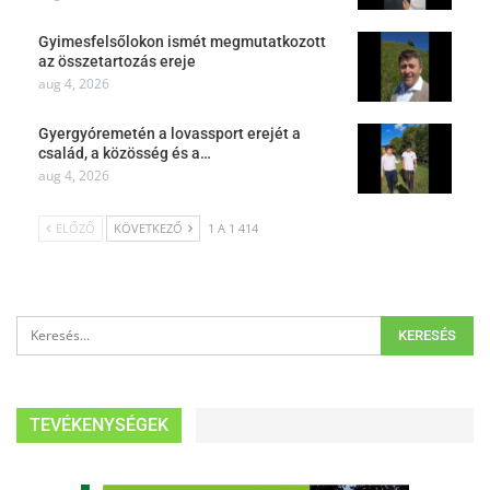
Gyimesfelsőlokon ismét megmutatkozott
az összetartozás ereje
aug 4, 2026
Gyergyóremetén a lovassport erejét a
család, a közösség és a…
aug 4, 2026
ELŐZŐ
KÖVETKEZŐ
1 A 1 414
TEVÉKENYSÉGEK