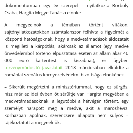
dokumentumban egy év szerepel – nyilatkozta Borboly
Csaba, Hargita Megye Tanácsa elnöke.
A megyeelnök a témában történt vitákon,
sajtónyilatkozatokban számtalanszor felhívta a figyelmét a
központi hatóságoknak, hogy a medvetámadások áldozatait
is megilleti a kárpótlás, akárcsak az államot (egy medve
önvédelemből történő elpusztítása esetén az állam akár 40
000 euró kártérítést is kiszabhat), ez ügyben
törvénymódosító javaslatait
2018 márciusában elküldte a
romániai szenátus környezetvédelmi bizottsága elnökének.
– Sikerült megértetni a minisztériummal, hogy ez sürgős,
hisz már az idei évben öt sérültje van Hargita megyében a
medvetámadásoknak, a legutóbbi a hétvégén történt, egy
személyt harapott meg a medve, akit a maroshévízi
kórházban ápolnak, szerencsére állapota nem súlyos –
tájékoztatott a megyeelnök.