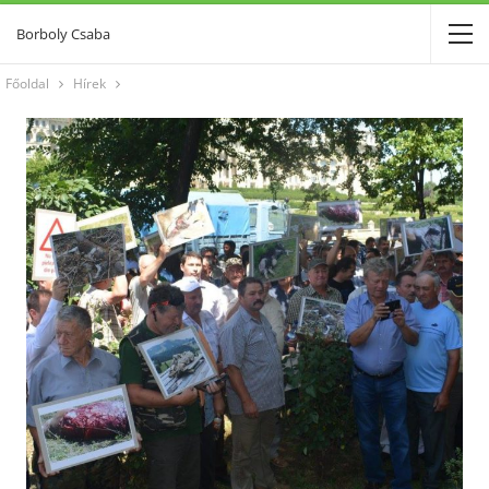
Borboly Csaba
Főoldal
Hírek