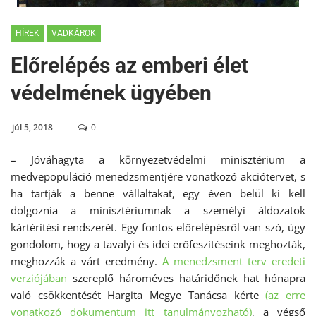
HÍREK
VADKÁROK
Előrelépés az emberi élet
védelmének ügyében
júl 5, 2018
0
– Jóváhagyta a környezetvédelmi minisztérium a
medvepopuláció menedzsmentjére vonatkozó akciótervet, s
ha tartják a benne vállaltakat, egy éven belül ki kell
dolgoznia a minisztériumnak a személyi áldozatok
kártérítési rendszerét. Egy fontos előrelépésről van szó, úgy
gondolom, hogy a tavalyi és idei erőfeszítéseink meghozták,
meghozzák a várt eredmény.
A menedzsment terv eredeti
verziójában
szereplő hároméves határidőnek hat hónapra
való csökkentését Hargita Megye Tanácsa kérte
(az erre
vonatkozó dokumentum itt tanulmányozható)
, a végső