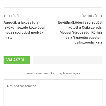
ELŐZŐ
KÖVETKEZŐ
Aggódik a lakosság a
Együttműködési szerződést
lakókörnyezete közelében
kötött a Csíkszeredai
megszaporodott medvék
Megyei Sürgősségi Kórház
miatt
és a Sapientia egyetem
csíkszeredai kara
VÁLASZOLJ
E-mail címed nem kerül nyilvánosságra.