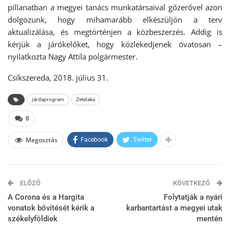
pillanatban a megyei tanács munkatársaival gőzerővel azon
dolgozunk, hogy mihamarább elkészüljön a terv
aktualizálása, és megtörténjen a közbeszerzés. Addig is
kérjük a járókelőket, hogy közlekedjenek óvatosan –
nyilatkozta Nagy Attila polgármester.
Csíkszereda, 2018. július 31.
járdaprogram
Zetelaka
0
Megosztás
Facebook
Twitter
ELŐZŐ
KÖVETKEZŐ
A Corona és a Hargita
Folytatják a nyári
vonatok bővítését kérik a
karbantartást a megyei utak
székelyföldiek
mentén