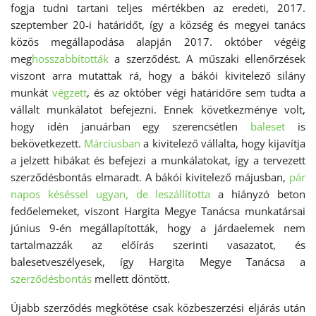
fogja tudni tartani teljes mértékben az eredeti, 2017.
szeptember 20-i határidőt, így a község és megyei tanács
közös megállapodása alapján 2017. október végéig
meg
hosszabbították
a szerződést. A műszaki ellenőrzések
viszont arra mutattak rá, hogy a bákói kivitelező silány
munkát
végzett
, és az október végi határidőre sem tudta a
vállalt munkálatot befejezni. Ennek következménye volt,
hogy idén januárban egy szerencsétlen
baleset
is
bekövetkezett.
Márciusban
a kivitelező vállalta, hogy kijavítja
a jelzett hibákat és befejezi a munkálatokat, így a tervezett
szerződésbontás elmaradt. A bákói kivitelező májusban,
pár
napos késéssel ugyan, de leszállította
a hiányzó beton
fedőelemeket, viszont Hargita Megye Tanácsa munkatársai
június 9-én megállapították, hogy a járdaelemek nem
tartalmazzák az előírás szerinti vasazatot, és
balesetveszélyesek, így Hargita Megye Tanácsa a
szerződésbontás
mellett döntött.
Újabb szerződés megkötése csak közbeszerzési eljárás után