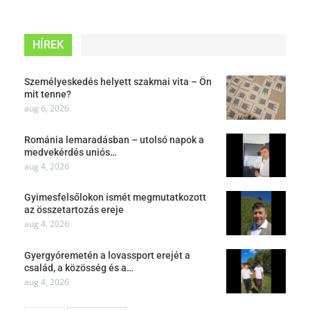
HÍREK
Személyeskedés helyett szakmai vita – Ön
mit tenne?
aug 6, 2026
Románia lemaradásban – utolsó napok a
medvekérdés uniós…
aug 4, 2026
Gyimesfelsőlokon ismét megmutatkozott
az összetartozás ereje
aug 4, 2026
Gyergyóremetén a lovassport erejét a
család, a közösség és a…
aug 4, 2026