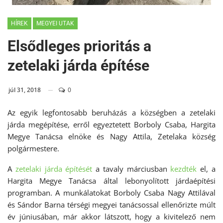
HÍREK
MEGYEI UTAK
Elsődleges prioritás a
zetelaki járda építése
júl 31, 2018
0
Az egyik legfontosabb beruházás a községben a zetelaki
járda megépítése, erről egyeztetett Borboly Csaba, Hargita
Megye Tanácsa elnöke és Nagy Attila, Zetelaka község
polgármestere.
A
zetelaki járda építését
a tavaly márciusban
kezdték
el, a
Hargita Megye Tanácsa által lebonyolított járdaépítési
programban. A munkálatokat Borboly Csaba Nagy Attilával
és Sándor Barna térségi megyei tanácsossal ellenőrizte múlt
év júniusában, már akkor látszott, hogy a kivitelező nem