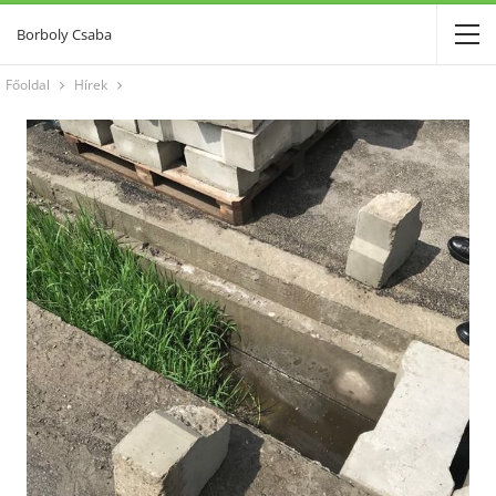
Borboly Csaba
Főoldal
Hírek