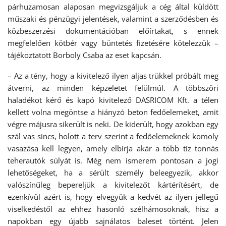
párhuzamosan alaposan megvizsgáljuk a cég által küldött
műszaki és pénzügyi jelentések, valamint a szerződésben és
közbeszerzési dokumentációban előírtakat, s ennek
megfelelően kötbér vagy büntetés fizetésére kötelezzük –
tájékoztatott Borboly Csaba az eset kapcsán.
– Az a tény, hogy a kivitelező ilyen aljas trükkel próbált meg
átverni, az minden képzeletet felülmúl. A többszöri
haladékot kérő és kapó kivitelező DASRICOM Kft. a télen
kellett volna megöntse a hiányzó beton fedőelemeket, amit
végre májusra sikerült is neki. De kiderült, hogy azokban egy
szál vas sincs, holott a terv szerint a fedőelemeknek komoly
vasazása kell legyen, amely elbírja akár a több tíz tonnás
teherautók súlyát is. Még nem ismerem pontosan a jogi
lehetőségeket, ha a sérült személy beleegyezik, akkor
valószínűleg bepereljük a kivitelezőt kártérítésért, de
ezenkívül azért is, hogy elvegyük a kedvét az ilyen jellegű
viselkedéstől az ehhez hasonló szélhámosoknak, hisz a
napokban egy újabb sajnálatos baleset történt. Jelen