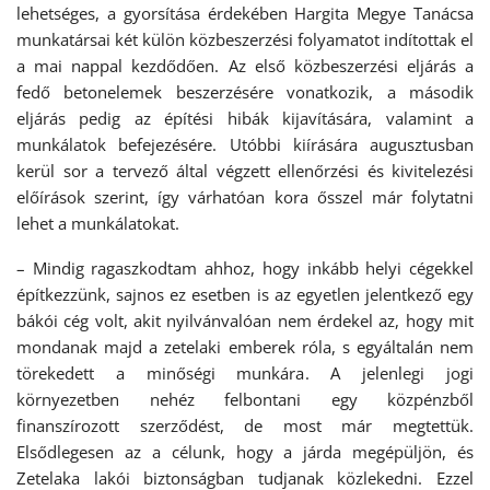
lehetséges, a gyorsítása érdekében Hargita Megye Tanácsa
munkatársai két külön közbeszerzési folyamatot indítottak el
a mai nappal kezdődően. Az első közbeszerzési eljárás a
fedő betonelemek beszerzésére vonatkozik, a második
eljárás pedig az építési hibák kijavítására, valamint a
munkálatok befejezésére. Utóbbi kiírására augusztusban
kerül sor a tervező által végzett ellenőrzési és kivitelezési
előírások szerint, így várhatóan kora ősszel már folytatni
lehet a munkálatokat.
– Mindig ragaszkodtam ahhoz, hogy inkább helyi cégekkel
építkezzünk, sajnos ez esetben is az egyetlen jelentkező egy
bákói cég volt, akit nyilvánvalóan nem érdekel az, hogy mit
mondanak majd a zetelaki emberek róla, s egyáltalán nem
törekedett a minőségi munkára. A jelenlegi jogi
környezetben nehéz felbontani egy közpénzből
finanszírozott szerződést, de most már megtettük.
Elsődlegesen az a célunk, hogy a járda megépüljön, és
Zetelaka lakói biztonságban tudjanak közlekedni. Ezzel