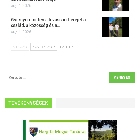
aug 4, 2026
Gyergyóremetén a lovassport erejét a
család, a közösség és a…
aug 4, 2026
ELŐZŐ
KÖVETKEZŐ
1 A 1 414
TEVÉKENYSÉGEK