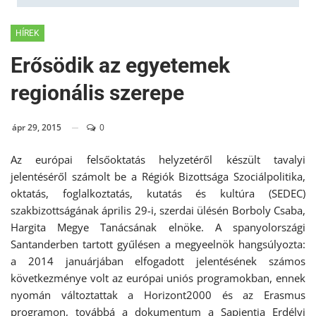
HÍREK
Erősödik az egyetemek
regionális szerepe
ápr 29, 2015
0
Az európai felsőoktatás helyzetéről készült tavalyi
jelentéséről számolt be a Régiók Bizottsága Szociálpolitika,
oktatás, foglalkoztatás, kutatás és kultúra (SEDEC)
szakbizottságának április 29-i, szerdai ülésén Borboly Csaba,
Hargita Megye Tanácsának elnöke. A spanyolországi
Santanderben tartott gyűlésen a megyeelnök hangsúlyozta:
a 2014 januárjában elfogadott jelentésének számos
következménye volt az európai uniós programokban, ennek
nyomán változtattak a Horizont2000 és az Erasmus
programon, továbbá a dokumentum a Sapientia Erdélyi