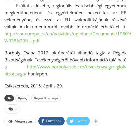
Ezáltal a kisebb, regionális és kisebbségi egyetemek
megkerülhetetlenül és egyértelműen bekerültek az RB
véleményébe, és ezzel az EU szakpolitikájának részévé
váltak. A dokumentumról további információ érhető el itt:
http://cor.europa.eu/en/activities/opinions/Documents/19
V-038%20HU.pdf
Borboly Csaba 2012 októberétől állandó tagja a Régiók
Bizottságának. Tevékenységéről bővebb információ található
a
http://www.borbolycsaba.ro/tevekenyseg/regiok-
bizottsaga/
honlapon.
Csíkszereda, 2015. április 29.
Ifjúság
Régiók Bizottsága
0
Megosztás
Facebook
Twitter