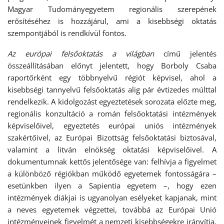
Magyar Tudományegyetem regionális szerepének
erősítéséhez is hozzájárul, ami a kisebbségi oktatás
szempontjából is rendkívül fontos.
Az európai felsőoktatás a világban
című jelentés
összeállításában előnyt jelentett, hogy Borboly Csaba
raportőrként egy többnyelvű régiót képvisel, ahol a
kisebbségi tannyelvű felsőoktatás alig pár évtizedes múlttal
rendelkezik. A kidolgozást egyeztetések sorozata előzte meg,
regionális konzultáció a román felsőoktatási intézmények
képviselőivel, egyeztetés európai uniós intézmények
szakértőivel, az Európai Bizottság felsőoktatási biztosával,
valamint a litván elnökség oktatási képviselőivel. A
dokumentumnak kettős jelentősége van: felhívja a figyelmet
a különböző régiókban működő egyetemek fontosságára –
esetünkben ilyen a Sapientia egyetem –, hogy ezen
intézmények diákjai is ugyanolyan esélyeket kapjanak, mint
a neves egyetemek végzettei, továbbá az Európai Unió
intézményeinek figyelmét a nemzeti kisebbségekre irányítja.