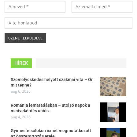
HÍREK
Személyeskedés helyett szakmai vita – Ön
mit tenne?
aug 6, 2026
Románia lemaradásban – utolsó napok a
medvekérdés uniós…
aug 4, 2026
Gyimesfelsőlokon ismét megmutatkozott
az összetartozás ereje