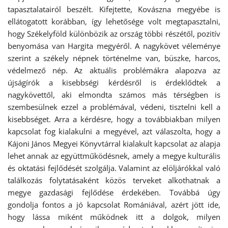
tapasztalatairól beszélt. Kifejtette, Kovászna megyébe is
ellátogatott korábban, így lehetősége volt megtapasztalni,
hogy Székelyföld különbözik az ország többi részétől, pozitív
benyomása van Hargita megyéről. A nagykövet véleménye
szerint a székely népnek történelme van, büszke, harcos,
védelmező nép. Az aktuális problémákra alapozva az
újságírók a kisebbségi kérdésről is érdeklődtek a
nagykövettől, aki elmondta számos más térségben is
szembesülnek ezzel a problémával, védeni, tisztelni kell a
kisebbséget. Arra a kérdésre, hogy a továbbiakban milyen
kapcsolat fog kialakulni a megyével, azt válaszolta, hogy a
Kájoni János Megyei Könyvtárral kialakult kapcsolat az alapja
lehet annak az együttműködésnek, amely a megye kulturális
és oktatási fejlődését szolgálja. Valamint az elöljárókkal való
találkozás folytatásaként közös terveket alkothatnak a
megye gazdasági fejlődése érdekében. Továbbá úgy
gondolja fontos a jó kapcsolat Romániával, azért jött ide,
hogy lássa miként működnek itt a dolgok, milyen