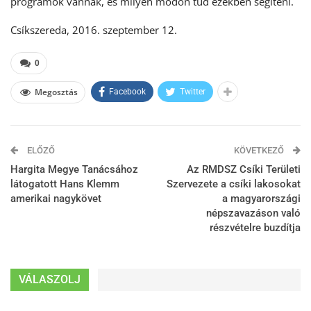
programok vannak, és milyen módon tud ezekben segíteni.
Csíkszereda, 2016. szeptember 12.
0
Megosztás
Facebook
Twitter
ELŐZŐ
KÖVETKEZŐ
Hargita Megye Tanácsához
Az RMDSZ Csíki Területi
látogatott Hans Klemm
Szervezete a csíki lakosokat
amerikai nagykövet
a magyarországi
népszavazáson való
részvételre buzdítja
VÁLASZOLJ