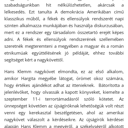
szabadságunkban hit nélkülözhetetlen, akárcsak a
lelkesedés. Ezt tanulta A demokrácia Amerikában című
klasszikus műből, a fékek és ellensúlyok rendszerét napi
szinten alkalmazza munkájában és használja diskurzusában,
mert ez a rendszer egy társadalom összetartó erejét képes
adni. A fékek és ellensúlyok rendszerének szellemében
szeretnék megteremteni a megyében a magyar és a román
etnikumúak együttélésének jó példáját, ehhez további
segítséget kért a nagykövettől.
Hans Klemm nagykövet elmondta, ez az első alkalom,
amikor Hargita megyébe látogat, örömet okoz számára,
hogy értékes ajándékot adhat az ittenieknek. Bátorította a
jelenlévőket, hogy olvassák a kapott könyveket, kiemelte a
szeptember 11-i terrortámadásról szóló kötetet. Az
ünnepséget követően az újságíróknak lehetőségük volt részt
venni egy kerekasztal beszélgetésen, ahol az amerikai
nagykövet válaszolt a kérdéseikre. Az újságírók kérdései
alapján Hans Klemm a megyéről, a székelységről alkotott