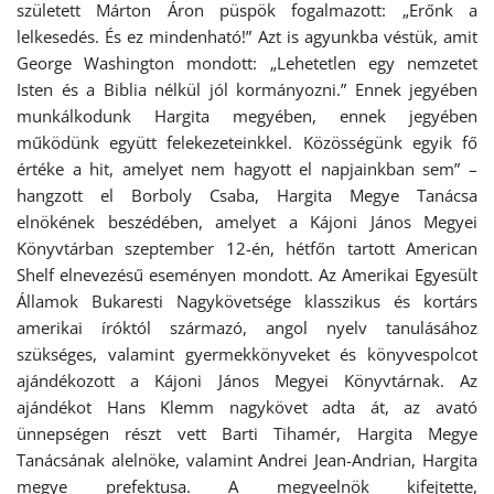
született Márton Áron püspök fogalmazott: „Erőnk a
lelkesedés. És ez mindenható!” Azt is agyunkba véstük, amit
George Washington mondott: „Lehetetlen egy nemzetet
Isten és a Biblia nélkül jól kormányozni.” Ennek jegyében
munkálkodunk Hargita megyében, ennek jegyében
működünk együtt felekezeteinkkel. Közösségünk egyik fő
értéke a hit, amelyet nem hagyott el napjainkban sem” –
hangzott el Borboly Csaba, Hargita Megye Tanácsa
elnökének beszédében, amelyet a Kájoni János Megyei
Könyvtárban szeptember 12-én, hétfőn tartott American
Shelf elnevezésű eseményen mondott. Az Amerikai Egyesült
Államok Bukaresti Nagykövetsége klasszikus és kortárs
amerikai íróktól származó, angol nyelv tanulásához
szükséges, valamint gyermekkönyveket és könyvespolcot
ajándékozott a Kájoni János Megyei Könyvtárnak. Az
ajándékot Hans Klemm nagykövet adta át, az avató
ünnepségen részt vett Barti Tihamér, Hargita Megye
Tanácsának alelnöke, valamint Andrei Jean-Andrian, Hargita
megye prefektusa. A megyeelnök kifejtette,