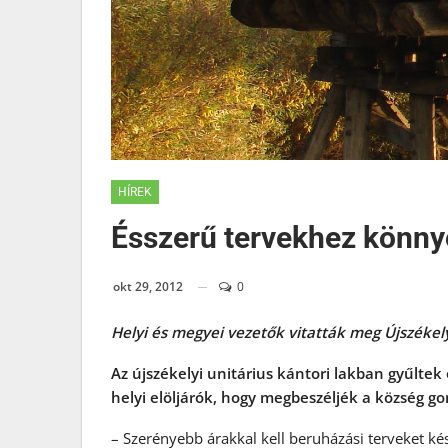
HÍREK
Ésszerű tervekhez könny
okt 29, 2012
0
Helyi és megyei vezetők vitatták meg Újszékel
Az újszékelyi unitárius kántori lakban gyűltek
helyi elöljárók, hogy megbeszéljék a község gon
– Szerényebb árakkal kell beruházási terveket ké