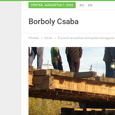
RO
EN
PÉNTEK, AUGUSZTUS 7, 2026
Borboly Csaba
Főoldal
Hírek
Ésszerű tervekhez könnyebb támogatást