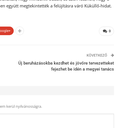
en együtt megtekintették a felújításra váró Küküllő-hidat.
oogle+
0
KÖVETKEZŐ
Új beruházásokba kezdhet és jövőre tervezetteket
fejezhet be idén a megyei tanács
nem kerül nyilvánosságra.