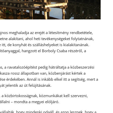
ajnos meghaladja az erejét a létesítmény rendbetétele,
etne alakítani, ahol heti tevékenységeket folytatnának,
tt, de konyhát és szálláshelyeket is kialakítanának.
tőanyaggal, hangzott el Borboly Csaba részéről, a
ás, a ravatalozóépítést pedig hátráltatja a közbeszerzési
akasza rossz állapotban van, közbenjárást kértek a
ése érdekében. Annál is inkább elkel itt a segítség, mert a
t jelentik az út felújításának.
k, a közbirtokosságnak, közmunkákat kell szervezni,
llalni – mondta a megyei elöljáró.
vállalták, hogy mindenki odaáll, és azon lesznek, hogy a