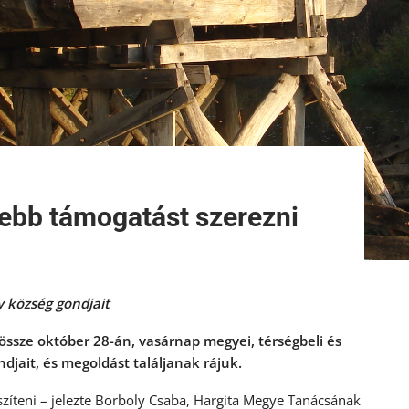
ebb támogatást szerezni
y község gondjait
 össze október 28-án, vasárnap megyei, térségbeli és
djait, és megoldást találjanak rájuk.
szíteni – jelezte Borboly Csaba, Hargita Megye Tanácsának