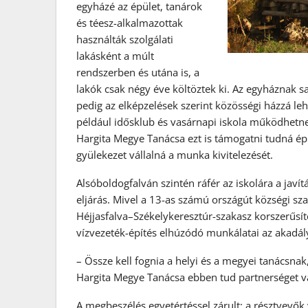
egyházé az épület, tanárok
és téesz-alkalmazottak
használták szolgálati
lakásként a múlt
rendszerben és utána is, a
lakók csak négy éve költöztek ki. Az egyháznak s
pedig az elképzelések szerint közösségi házzá leh
például idősklub és vasárnapi iskola működhetne i
Hargita Megye Tanácsa ezt is támogatni tudná épí
gyülekezet vállalná a munka kivitelezését.
Alsóboldogfalván szintén ráfér az iskolára a javít
eljárás. Mivel a 13-as számú országút községi sz
Héjjasfalva–Székelykeresztúr-
szakasz korszerűsít
vízvezeték-építés elhúzódó munkálatai az akadályá
– Össze kell fognia a helyi és a megyei tanácsna
Hargita Megye Tanácsa ebben tud partnerséget vá
A megbeszélés egyetértéssel zárult: a résztvevők 