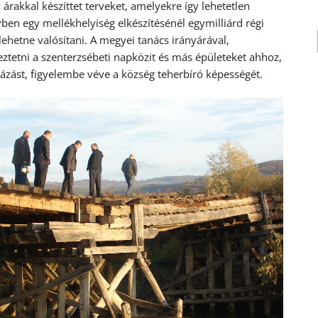
 árakkal készíttet terveket, amelyekre így lehetetlen
ervben egy mellékhelyiség elkészítésénél egymilliárd régi
lehetne valósítani. A megyei tanács irányárával,
eztetni a szenterzsébeti napközit és más épületeket ahhoz,
zást, figyelembe véve a község teherbíró képességét.