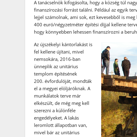
A tanácselnök kifogásolta, hogy a község túl nagy
finanszírozási forrást találni. Például az egyik t
lejjel számolnak, ami sok, ezt kevesebből is meg 
400 euró/négyzetméter építési díjjal kellene terv
hogy könnyebben lehessen finanszírozni a beruhá
Az újszékelyi kántorlakást is
fel kellene újítani, mivel
nemsokára, 2016-ban
ünneplik az unitárius
templom építésének
200. évfordulóját, mondták
el a megyei elöljáróknak. A
munkálatok terve már
elkészült, de még meg kell
szerezni a különféle
engedélyeket. A lakás
leromlott állapotban van,
mivel bár az unitárius