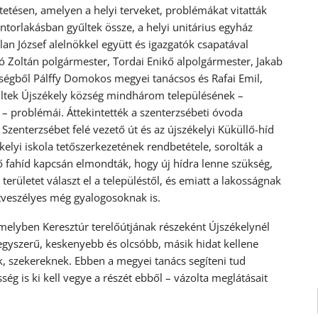
etésen, amelyen a helyi terveket, problémákat vitatták
ntorlakásban gyűltek össze, a helyi unitárius egyház
n József alelnökkel együtt és igazgatók csapatával
alló Zoltán polgármester, Tordai Enikő alpolgármester, Jakab
érségből Pálffy Domokos megyei tanácsos és Rafai Emil,
rültek Újszékely község mindhárom településének –
 – problémái. Áttekintették a szenterzsébeti óvoda
l Szenterzsébet felé vezető út és az újszékelyi Küküllő-híd
elyi iskola tetőszerkezetének rendbetétele, sorolták a
tő fahíd kapcsán elmondták, hogy új hídra lenne szükség,
rületet választ el a településtől, és emiatt a lakosságnak
etveszélyes még gyalogosoknak is.
 amelyben Keresztúr terelőútjának részeként Újszékelynél
egyszerű, keskenyebb és olcsóbb, másik hidat kellene
k, szekereknek. Ebben a megyei tanács segíteni tud
sség is ki kell vegye a részét ebből – vázolta meglátásait