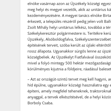
elnöke vasárnap azon az Újszékely községi egyezt
meg helyi és megyei vezetők, akik az unitárius ká
kezdeményezésére. A megyei tanács elnöke Birtala
érkezett, a település részéről pedig jelen volt B
Zsolt Mihály helyi unitárius lelkész, továbbá a t
Székelykeresztúr polgármestere is. Terítékre ke
Újszékely, Alsóboldogfalva, Székelyszenterzsébet
építésének terveit, szóba került az újlaki eltérőtő
rossz állapota. Ugyanakkor sürgős lenne az újszék
községbeliek. Az Újszékelyt Fiatfalvával összekö
mivel a folyó mintegy 500 hektár mezőgazdasági te
körülményes kijutnia a földjeire, ráadásul bales
– Azt az országút-szintű tervet meg kell hagyni,
híd épülne, ugyanakkor községi használatra egy 
építeni, amely megfelel teheneknek, traktorokna
anyaggal, a tervek elkészítésével, de a helyi közö
Borboly Csaba.