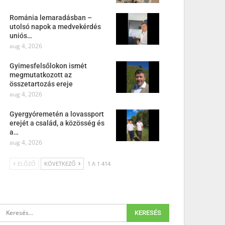
Románia lemaradásban –
utolsó napok a medvekérdés
uniós…
aug 4, 2026
Gyimesfelsőlokon ismét
megmutatkozott az
összetartozás ereje
aug 4, 2026
Gyergyóremetén a lovassport
erejét a család, a közösség és
a…
aug 4, 2026
ELŐZŐ
KÖVETKEZŐ
1 A 1 414