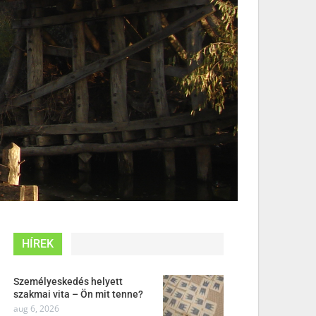
HÍREK
Személyeskedés helyett
szakmai vita – Ön mit tenne?
aug 6, 2026