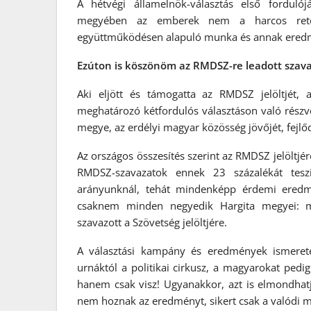
A hétvégi államelnök-választás első fordul
megyében az emberek nem a harcos retori
együttműködésen alapuló munka és annak eredm
Ezúton is köszönöm az RMDSZ-re leadott szava
Aki eljött és támogatta az RMDSZ jelöltjét, 
meghatározó kétfordulós választáson való rész
megye, az erdélyi magyar közösség jövőjét, fejl
Az országos összesítés szerint az RMDSZ jelöltjé
RMDSZ-szavazatok ennek 23 százalékát tesz
arányunknál, tehát mindenképp érdemi eredmé
csaknem minden negyedik Hargita megyei: m
szavazott a Szövetség jelöltjére.
A választási kampány és eredmények ismereté
urnáktól a politikai cirkusz, a magyarokat pedi
hanem csak visz! Ugyanakkor, azt is elmondhatj
nem hoznak az eredményt, sikert csak a valódi 