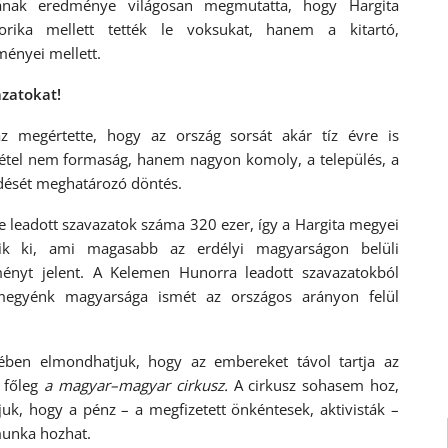
ójának eredménye világosan megmutatta, hogy Hargita
ka mellett tették le voksukat, hanem a kitartó,
ényei mellett.
zatokat!
az megértette, hogy az ország sorsát akár tíz évre is
vétel nem formaság, hanem nagyon komoly, a település, a
ődését meghatározó döntés.
re leadott szavazatok száma 320 ezer, így a Hargita megyei
ik ki, ami magasabb az erdélyi magyarságon belüli
nyt jelent. A Kelemen Hunorra leadott szavazatokból
egyénk magyarsága ismét az országos arányon felül
ben elmondhatjuk, hogy az embereket távol tartja az
g főleg
a magyar–magyar cirkusz.
A cirkusz sohasem hoz,
uk, hogy a pénz – a megfizetett önkéntesek, aktivisták –
munka hozhat.