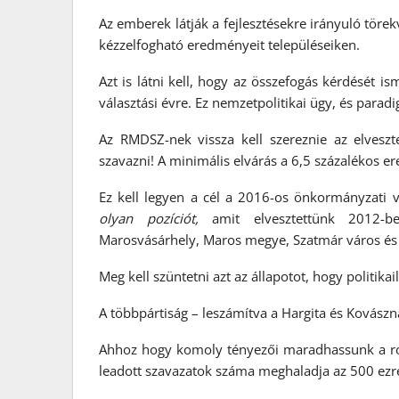
Az emberek látják a fejlesztésekre irányuló törek
kézzelfogható eredményeit településeiken.
Azt is látni kell, hogy az összefogás kérdését ism
választási évre. Ez nemzetpolitikai ügy, és parad
Az RMDSZ-nek vissza kell szereznie az elvesz
szavazni! A minimális elvárás a 6,5 százalékos 
Ez kell legyen a cél a 2016-os önkormányzati 
olyan pozíciót,
amit elvesztettünk 2012-b
Marosvásárhely, Maros megye, Szatmár város és 
Meg kell szüntetni azt az állapotot, hogy politik
A többpártiság – leszámítva a Hargita és Kovász
Ahhoz hogy komoly tényezői maradhassunk a rom
leadott szavazatok száma meghaladja az 500 ezre