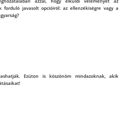
ghozatalában azzal, hogy elküldi véleményét az
forduló javasolt opcióiról: az ellenzékiségre vagy a
gyarság?
lvashatják. Ezúton is köszönöm mindazoknak, akik
átásaikat!