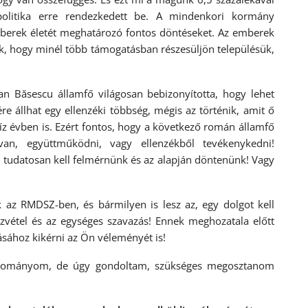
olitika erre rendezkedett be. A mindenkori kormány
berek életét meghatározó fontos döntéseket. Az emberek
nek, hogy minél több támogatásban részesüljön településük,
 Băsescu államfő világosan bebizonyította, hogy lehet
re állhat egy ellenzéki többség, mégis az történik, amit ő
ő tíz évben is. Ezért fontos, hogy a következő román államfő
an, együttműködni, vagy ellenzékből tevékenykedni!
t tudatosan kell felmérnünk és az alapján döntenünk! Vagy
k az RMDSZ-ben, és bármilyen is lesz az, egy dolgot kell
zvétel és az egységes szavazás! Ennek meghozatala előtt
ához kikérni az Ön véleményét is!
 irományom, de úgy gondoltam, szükséges megosztanom