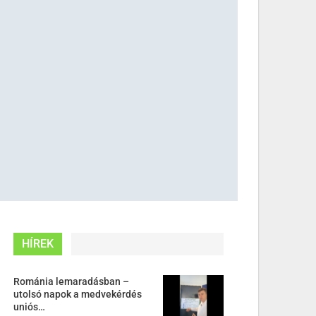
HÍREK
Románia lemaradásban –
utolsó napok a medvekérdés
uniós…