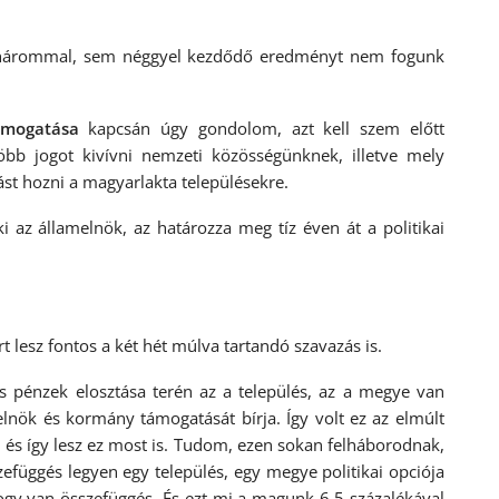
 hárommal, sem néggyel kezdődő eredményt nem fogunk
ámogatása
kapcsán úgy gondolom, azt kell szem előtt
bb jogot kivívni nemzeti közösségünknek, illetve mely
st hozni a magyarlakta településekre.
i az államelnök, az határozza meg tíz éven át a politikai
t lesz fontos a két hét múlva tartandó szavazás is.
iós pénzek elosztása terén az a település, az a megye van
lnök és kormány támogatását bírja. Így volt ez az elmúlt
és így lesz ez most is. Tudom, ezen sokan felháborodnak,
függés legyen egy település, egy megye politikai opciója
hogy van összefüggés. És ezt mi a magunk 6,5 százalékával