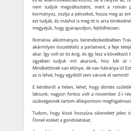
nem tudjuk megváltoztatni, mert a román p
kormányoz, osztja a pénzeket, hozza meg az em
ezt tudják, és máshol is meg itt is arra töreked
megyéjük, hogy gyarapodjon, fejlődhessen.
Románia alkotmányos berendezkedésében Traian
akármilyen összetételű a parlament, a feje tetejé
akar. Így volt ez tíz évig, és így lesz a következ
ügyében tudjuk mit akarunk, hisz két út v
Mindkettőnek van előnye, de van hátránya is! Ez
az is lehet, hogy egyiktől sem várunk el semmit!
E kérdésről a héten, lehet, hogy döntés születi
látnunk: nagyon fontos volt a november 2-i rés
szükségesnek tartom álláspontom megfogalmazás
Tudom, hogy kissé hosszúra sikeredett jelen
Önnel ezeket a gondolatokat.