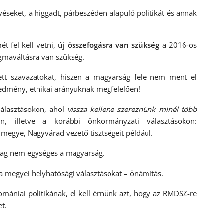
véseket, a higgadt, párbeszéden alapuló politikát és annak
ét fel kell vetni,
új összefogásra van szükség
a 2016-os
igmaváltásra van szükség.
tett szavazatokat, hiszen a magyarság fele nem ment el
eredmény, etnikai arányuknak megfelelően!
választásokon, ahol
vissza kellene szereznünk minél több
en, illetve a korábbi önkormányzati választásokon:
megye, Nagyvárad vezető tisztségeit például.
ailag nem egységes a magyarság.
na megyei helyhatósági választásokat – önámítás.
ániai politikának, el kell érnünk azt, hogy az RMDSZ-re
t.