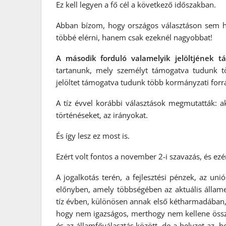
Ez kell legyen a fő cél a következő időszakban.
Abban bízom, hogy országos választáson sem
többé elérni, hanem csak ezeknél nagyobbat!
A második forduló valamelyik jelöltjének t
tartanunk, mely személyt támogatva tudunk tö
jelöltet támogatva tudunk több kormányzati forrá
A tíz évvel korábbi választások megmutatták: ak
történéseket, az irányokat.
És így lesz ez most is.
Ezért volt fontos a november 2-i szavazás, és ezér
A jogalkotás terén, a fejlesztési pénzek, az un
előnyben, amely többségében az aktuális állame
tíz évben, különösen annak első kétharmadában, 
hogy nem igazságos, merthogy nem kellene össze
és az államfőválasztás között, de a helyzet az, 