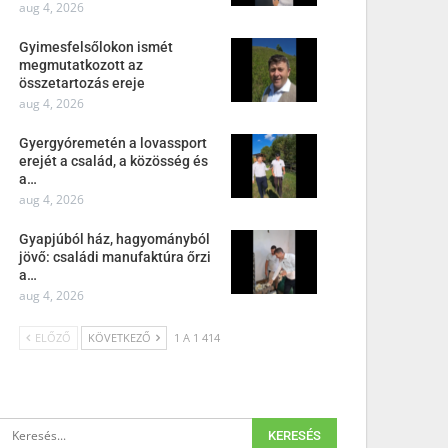
aug 4, 2026
Gyimesfelsőlokon ismét
megmutatkozott az
összetartozás ereje
aug 4, 2026
Gyergyóremetén a lovassport
erejét a család, a közösség és
a…
aug 4, 2026
Gyapjúból ház, hagyományból
jövő: családi manufaktúra őrzi
a…
aug 4, 2026
ELŐZŐ
KÖVETKEZŐ
1 A 1 414