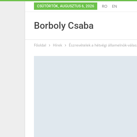
RO
EN
CSÜTÖRTÖK, AUGUSZTUS 6, 2026
Borboly Csaba
Főoldal
Hírek
Észrevételek a hétvégi államelnök-vála