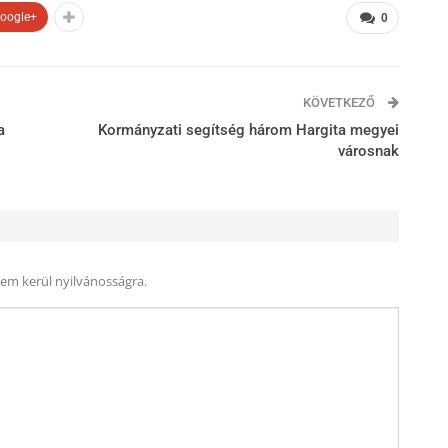
oogle+
0
KÖVETKEZŐ
a
Kormányzati segítség három Hargita megyei
városnak
nem kerül nyilvánosságra.