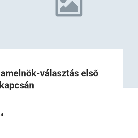
llamelnök-választás első
 kapcsán
4.