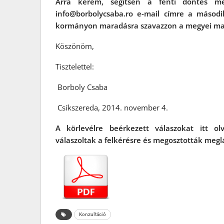
Arra kérem, segítsen a fenti döntés me
info@borbolycsaba.ro
e-mail címre a második 
kormányon maradásra szavazzon a megyei ma
Köszönöm,
Tisztelettel:
Borboly Csaba
Csíkszereda, 2014. november 4.
A körlevélre beérkezett válaszokat itt o
válaszoltak a felkérésre és megosztották megl
Konzultáció