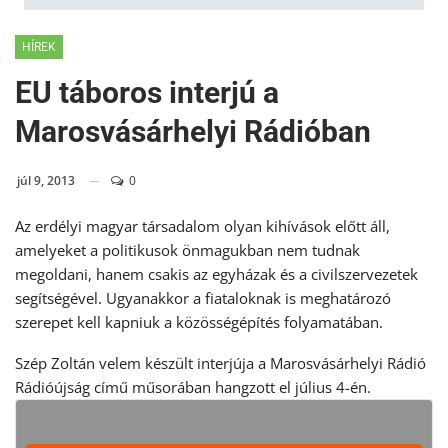
HÍREK
EU táboros interjú a
Marosvásárhelyi Rádióban
júl 9, 2013
0
Az erdélyi magyar társadalom olyan kihívások előtt áll,
amelyeket a politikusok önmagukban nem tudnak
megoldani, hanem csakis az egyházak és a civilszervezetek
segítségével. Ugyanakkor a fiataloknak is meghatározó
szerepet kell kapniuk a közösségépítés folyamatában.
Szép Zoltán velem készült interjúja a Marosvásárhelyi Rádió
Rádióújság című műsorában hangzott el július 4-én.