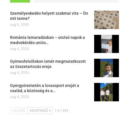
Személyeskedés helyett szakmai vita – Ön
mit tenne?
aug 6, 2026
Románia lemaradásban – utolsó napok a
medvekérdés uniós…
aug 4, 2026
Gyimesfelsőlokon ismét megmutatkozott
az összetartozás ereje
aug 4, 2026
Gyergyóremetén a lovassport erejét a
család, a közösség és a…
aug 4, 2026
ELŐZŐ
KÖVETKEZŐ
1 A 1 414