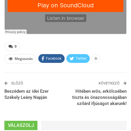
0
Megosztás
Facebook
Twitter
ELŐZŐ
KÖVETKEZŐ
Beszédem az idei Ezer
Hitében erős, erkölcsében
Székely Leány Napján
tiszta és önazonosságában
szilárd ifjúságot akarunk!
VÁLASZOLJ