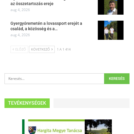
az összetartozás ereje
aug 4, 2026
Gyergyóremetén a lovassport erejét a
család, a közösség és a…
aug 4, 2026
ELŐZŐ
KÖVETKEZŐ
1 A 1 414
TEVÉKENYSÉGEK