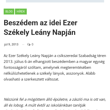
BLOG
HÍREK
Beszédem az idei Ezer
Székely Leány Napján
júl 9, 2013
0
Az Ezer Székely Leány Napján a csíkszeredai Szabadság téren
2013. július 6-án elhangzott beszédemben a magyar egység
fontosságáról szóltam, amelynek megteremtésében
nélkülözhetetlenek a székely lányok, asszonyok. Alább
olvasható a szerkesztett változat.
Nézzünk fel a mögöttem álló épületre, a zászló ma is ott van,
áll és lobog. A múlt évtől az iskoláinkban tanítják